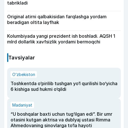
tabrikladi
Original atirni qalbakisidan farqlashga yordam
beradigan oltita layfhak
Kolumbiyada yangi prezident ish boshladi. AQSH 1
mlrd dollarlik xavfsizlik yordami bermoqchi
Tavsiyalar
O‘zbekiston
Toshkentda o‘pirilib tushgan yo‘l qurilishi bo‘yicha
6 kishiga sud hukmi o‘qildi
Madaniyat
“U boshqalar baxti uchun tug‘ilgan edi”. Bir umr
otasini kutgan aktrisa va dublyaj ustasi Rimma
Ahmedovaning sinovlarga to‘la hayoti