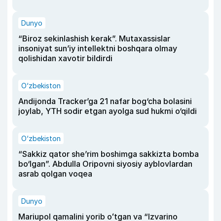
Dunyo
“Biroz sekinlashish kerak”. Mutaxassislar
insoniyat sun’iy intellektni boshqara olmay
qolishidan xavotir bildirdi
O‘zbekiston
Andijonda Tracker’ga 21 nafar bog‘cha bolasini
joylab, YTH sodir etgan ayolga sud hukmi o‘qildi
O‘zbekiston
“Sakkiz qator she’rim boshimga sakkizta bomba
bo‘lgan”. Abdulla Oripovni siyosiy ayblovlardan
asrab qolgan voqea
Dunyo
Mariupol qamalini yorib oʻtgan va “Izvarino