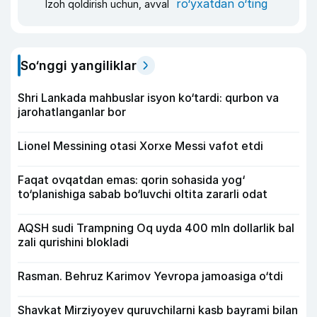
ro‘yxatdan o‘ting
Izoh qoldirish uchun, avval
So‘nggi yangiliklar
Shri Lankada mahbuslar isyon ko‘tardi: qurbon va
jarohatlanganlar bor
Lionel Messining otasi Xorxe Messi vafot etdi
Faqat ovqatdan emas: qorin sohasida yog‘
to‘planishiga sabab bo‘luvchi oltita zararli odat
AQSH sudi Trampning Oq uyda 400 mln dollarlik bal
zali qurishini blokladi
Rasman. Behruz Karimov Yevropa jamoasiga o‘tdi
Shavkat Mirziyoyev quruvchilarni kasb bayrami bilan