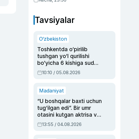
Tavsiyalar
O‘zbekiston
Toshkentda o‘pirilib
tushgan yo‘l qurilishi
bo‘yicha 6 kishiga sud
hukmi o‘qildi
10:10 / 05.08.2026
Madaniyat
“U boshqalar baxti uchun
tug‘ilgan edi”. Bir umr
otasini kutgan aktrisa va
dublyaj ustasi Rimma
13:55 / 04.08.2026
Ahmedovaning
sinovlarga to‘la hayoti