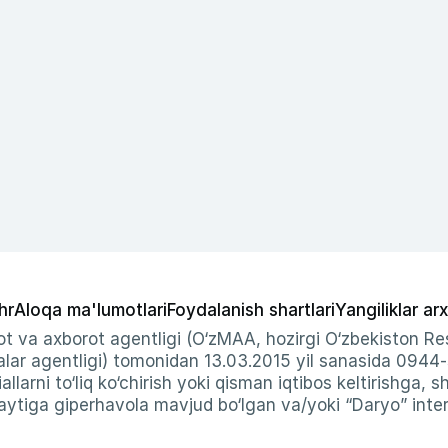
hr
Aloqa ma'lumotlari
Foydalanish shartlari
Yangiliklar arx
t va axborot agentligi (O‘zMAA, hozirgi O‘zbekiston Res
ar agentligi) tomonidan 13.03.2015 yil sanasida 0944
allarni to‘liq ko‘chirish yoki qisman iqtibos keltirishga, 
ytiga giperhavola mavjud bo‘lgan va/yoki “Daryo” intern