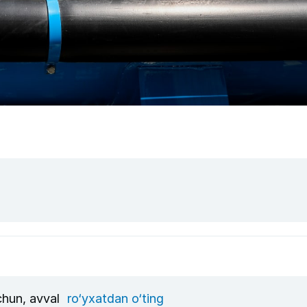
uchun, avval
ro‘yxatdan o‘ting