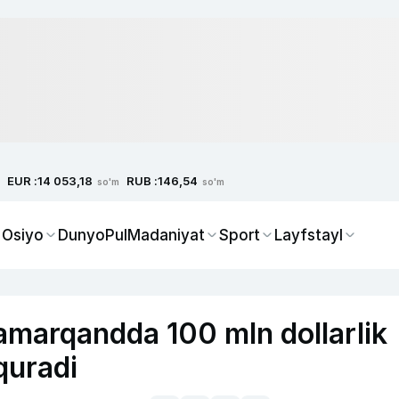
EUR :
RUB :
14 053,18
146,54
so'm
so'm
 Osiyo
Dunyo
Pul
Madaniyat
Sport
Layfstayl
amarqandda 100 mln dollarlik
quradi