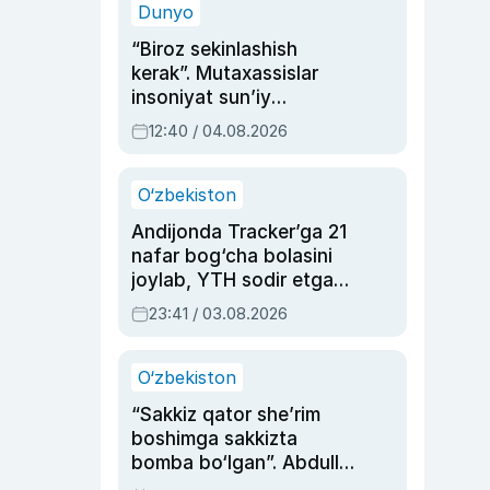
Dunyo
“Biroz sekinlashish
kerak”. Mutaxassislar
insoniyat sun’iy
intellektni boshqara
12:40 / 04.08.2026
olmay qolishidan xavotir
bildirdi
O‘zbekiston
Andijonda Tracker’ga 21
nafar bog‘cha bolasini
joylab, YTH sodir etgan
ayolga sud hukmi o‘qildi
23:41 / 03.08.2026
O‘zbekiston
“Sakkiz qator she’rim
boshimga sakkizta
bomba bo‘lgan”. Abdulla
Oripovni siyosiy