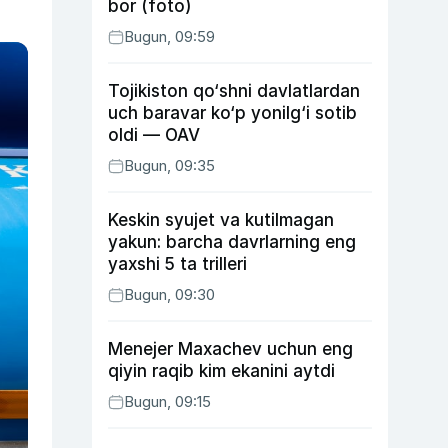
bor (foto)
Bugun, 09:59
Tojikiston qo‘shni davlatlardan
uch baravar ko‘p yonilg‘i sotib
oldi — OAV
Bugun, 09:35
Keskin syujet va kutilmagan
yakun: barcha davrlarning eng
yaxshi 5 ta trilleri
Bugun, 09:30
Menejer Maxachev uchun eng
qiyin raqib kim ekanini aytdi
Bugun, 09:15