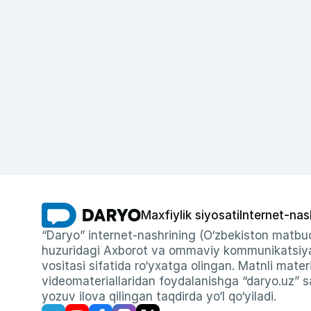
Maxfiylik siyosati
Internet-nas
“Daryo” internet-nashrining (O‘zbekiston matbuo
huzuridagi Axborot va ommaviy kommunikatsiyal
vositasi sifatida ro‘yxatga olingan. Matnli materi
videomateriallaridan foydalanishga “daryo.uz” sa
yozuv ilova qilingan taqdirda yo‘l qo‘yiladi.