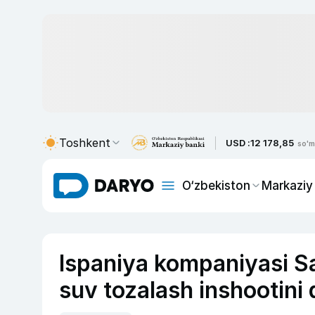
Toshkent
USD :
12 178,85
so'm
O‘zbekiston
Markaziy
Ispaniya kompaniyasi S
suv tozalash inshootini 