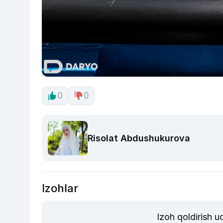
0
0
Risolat Abdushukurova
Izohlar
Izoh qoldirish 