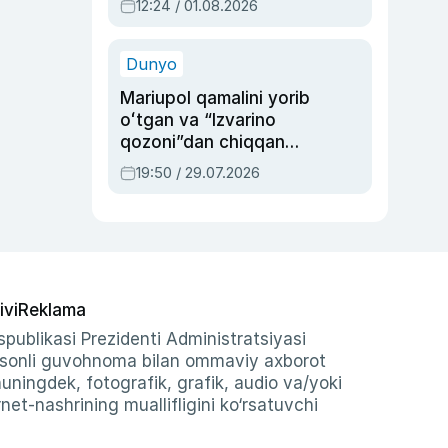
12:24 / 01.08.2026
ayblovlardan asrab
qolgan voqea
Dunyo
Mariupol qamalini yorib
oʻtgan va “Izvarino
qozoni”dan chiqqan
qahramon — Ukraina
19:50 / 29.07.2026
armiyasi bosh
qoʻmondoni Drapatiy
haqida
ivi
Reklama
publikasi Prezidenti Administratsiyasi
-sonli guvohnoma bilan ommaviy axborot
shuningdek, fotografik, grafik, audio va/yoki
et-nashrining muallifligini ko‘rsatuvchi