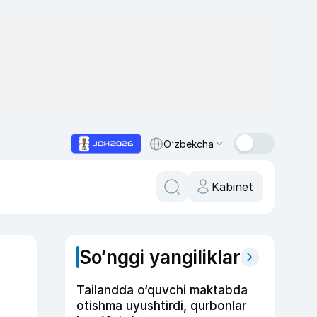
O‘zbekcha
Kabinet
So‘nggi yangiliklar
Tailandda o‘quvchi maktabda
otishma uyushtirdi, qurbonlar