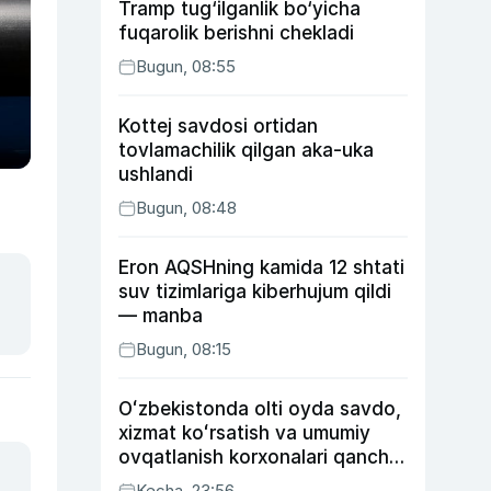
Tramp tug‘ilganlik bo‘yicha
fuqarolik berishni chekladi
Bugun, 08:55
Kottej savdosi ortidan
tovlamachilik qilgan aka-uka
ushlandi
Bugun, 08:48
Eron AQSHning kamida 12 shtati
suv tizimlariga kiberhujum qildi
— manba
Bugun, 08:15
Oʻzbekistonda olti oyda savdo,
xizmat koʻrsatish va umumiy
ovqatlanish korxonalari qancha
soliq toʻlagani ochiqlandi
Kecha, 23:56