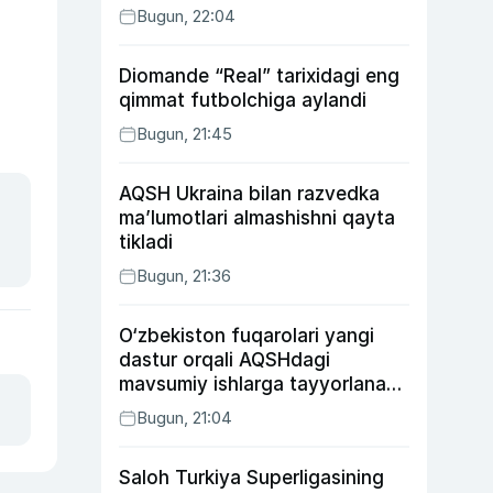
Bugun, 22:04
Diomande “Real” tarixidagi eng
qimmat futbolchiga aylandi
Bugun, 21:45
AQSH Ukraina bilan razvedka
ma’lumotlari almashishni qayta
tikladi
Bugun, 21:36
O‘zbekiston fuqarolari yangi
dastur orqali AQSHdagi
mavsumiy ishlarga tayyorlanadi
va joylashtiriladi
Bugun, 21:04
Saloh Turkiya Superligasining