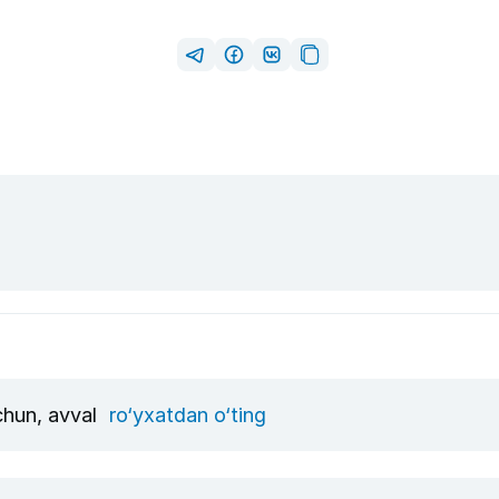
uchun, avval
ro‘yxatdan o‘ting