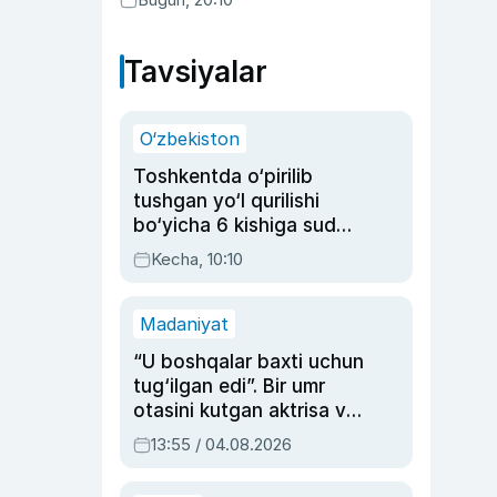
Tavsiyalar
O‘zbekiston
Toshkentda o‘pirilib
tushgan yo‘l qurilishi
bo‘yicha 6 kishiga sud
hukmi o‘qildi
Kecha, 10:10
Madaniyat
“U boshqalar baxti uchun
tug‘ilgan edi”. Bir umr
otasini kutgan aktrisa va
dublyaj ustasi Rimma
13:55 / 04.08.2026
Ahmedovaning
sinovlarga to‘la hayoti