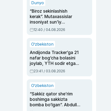
Dunyo
“Biroz sekinlashish
kerak”. Mutaxassislar
insoniyat sun’iy
intellektni boshqara
12:40 / 04.08.2026
olmay qolishidan xavotir
bildirdi
O‘zbekiston
Andijonda Tracker’ga 21
nafar bog‘cha bolasini
joylab, YTH sodir etgan
ayolga sud hukmi o‘qildi
23:41 / 03.08.2026
O‘zbekiston
“Sakkiz qator she’rim
boshimga sakkizta
bomba bo‘lgan”. Abdulla
Oripovni siyosiy