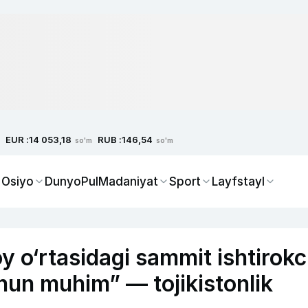
EUR :
RUB :
14 053,18
146,54
so'm
so'm
 Osiyo
Dunyo
Pul
Madaniyat
Sport
Layfstayl
y o‘rtasidagi sammit ishtirokc
chun muhim” — tojikistonlik