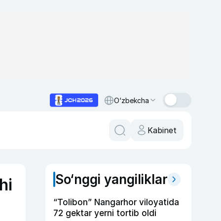
O‘zbekcha
Kabinet
So‘nggi yangiliklar
hi
“Tolibon” Nangarhor viloyatida
72 gektar yerni tortib oldi