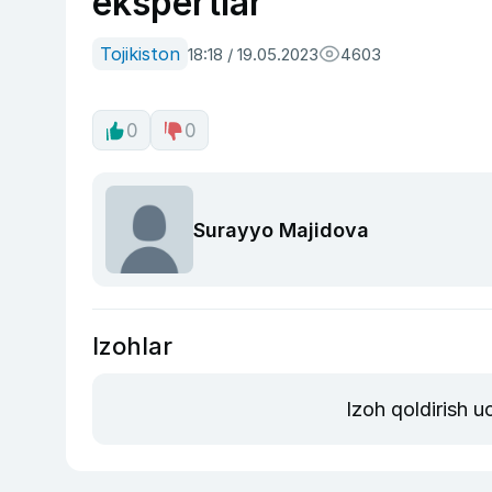
ekspertlar
Tojikiston
18:18 / 19.05.2023
4603
0
0
Surayyo Majidova
Izohlar
Izoh qoldirish 