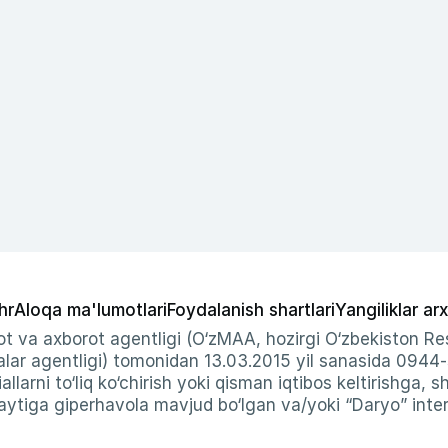
hr
Aloqa ma'lumotlari
Foydalanish shartlari
Yangiliklar arx
t va axborot agentligi (O‘zMAA, hozirgi O‘zbekiston Res
ar agentligi) tomonidan 13.03.2015 yil sanasida 0944
allarni to‘liq ko‘chirish yoki qisman iqtibos keltirishga, 
ytiga giperhavola mavjud bo‘lgan va/yoki “Daryo” intern