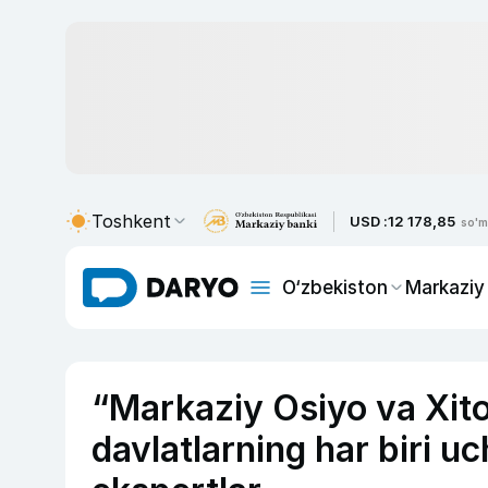
Toshkent
USD :
12 178,85
so'm
O‘zbekiston
Markaziy
“Markaziy Osiyo va Xito
davlatlarning har biri u