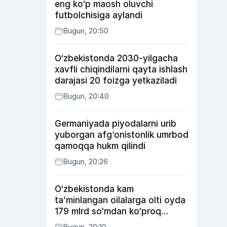
eng ko‘p maosh oluvchi
futbolchisiga aylandi
Bugun, 20:50
O‘zbekistonda 2030-yilgacha
xavfli chiqindilarni qayta ishlash
darajasi 20 foizga yetkaziladi
Bugun, 20:40
Germaniyada piyodalarni urib
yuborgan afg‘onistonlik umrbod
qamoqqa hukm qilindi
Bugun, 20:26
O‘zbekistonda kam
ta’minlangan oilalarga olti oyda
179 mlrd so‘mdan ko‘proq
ijtimoiy keshbek to‘lab berildi
Bugun, 20:10