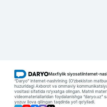
Maxfiylik siyosati
Internet-nas
“Daryo” internet-nashrining (O‘zbekiston matbuo
huzuridagi Axborot va ommaviy kommunikatsiyal
vositasi sifatida ro‘yxatga olingan. Matnli materi
videomateriallaridan foydalanishga “daryo.uz” sa
yozuv ilova qilingan taqdirda yo‘l qo‘yiladi.