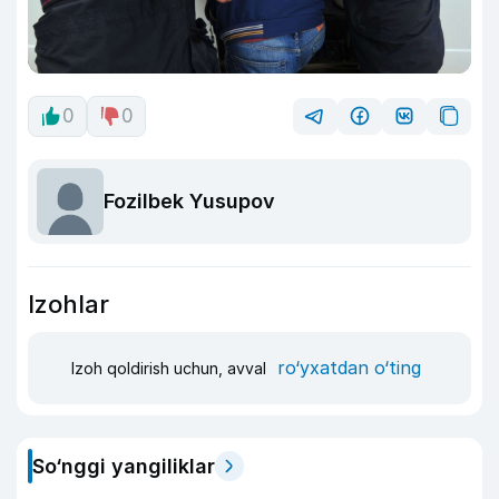
0
0
Fozilbek Yusupov
Izohlar
ro‘yxatdan o‘ting
Izoh qoldirish uchun, avval
So‘nggi yangiliklar