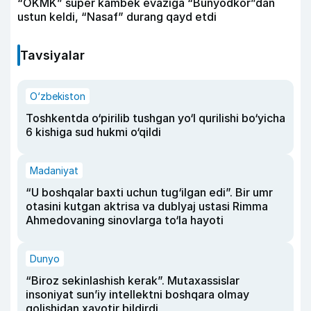
“OKMK” super kambek evaziga “Bunyodkor”dan
ustun keldi, “Nasaf” durang qayd etdi
Tavsiyalar
O‘zbekiston
Toshkentda o‘pirilib tushgan yo‘l qurilishi bo‘yicha
6 kishiga sud hukmi o‘qildi
Madaniyat
“U boshqalar baxti uchun tug‘ilgan edi”. Bir umr
otasini kutgan aktrisa va dublyaj ustasi Rimma
Ahmedovaning sinovlarga to‘la hayoti
Dunyo
“Biroz sekinlashish kerak”. Mutaxassislar
insoniyat sun’iy intellektni boshqara olmay
qolishidan xavotir bildirdi