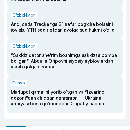
O‘zbekiston
Andijonda Tracker’ga 21 nafar bog‘cha bolasini
joylab, YTH sodir etgan ayolga sud hukmi o‘qildi
O‘zbekiston
“Sakkiz qator she’rim boshimga sakkizta bomba
bo‘lgan”. Abdulla Oripovni siyosiy ayblovlardan
asrab qolgan voqea
Dunyo
Mariupol qamalini yorib oʻtgan va “Izvarino
qozoni”dan chiqqan qahramon — Ukraina
armiyasi bosh qoʻmondoni Drapatiy haqida