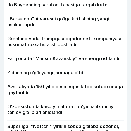
Jo Baydenning saratoni tanasiga tarqab ketdi
“Barselona” Alvaresni qo‘lga kiritishning yangi
usulini topdi
Grenlandiyada Trampga aloqador neft kompaniyasi
hukumat ruxsatisiz ish boshladi
Farg‘onada “Mansur Kazanskiy” va sherigi ushlandi
Zidanning o‘g‘li yangi jamoaga o‘tdi
Avstraliyada 150 yil oldin olingan kitob kutubxonaga
qaytarildi
O‘zbekistonda kasbiy mahorat bo‘yicha ilk milliy
tanlov g‘oliblari aniqlandi
Superliga. “Neftchi” yirik hisobda g‘alaba qozondi,