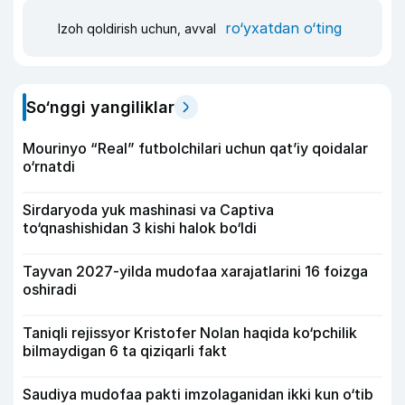
ro‘yxatdan o‘ting
Izoh qoldirish uchun, avval
So‘nggi yangiliklar
Mourinyo “Real” futbolchilari uchun qat’iy qoidalar
o‘rnatdi
Sirdaryoda yuk mashinasi va Captiva
to‘qnashishidan 3 kishi halok bo‘ldi
Tayvan 2027-yilda mudofaa xarajatlarini 16 foizga
oshiradi
Taniqli rejissyor Kristofer Nolan haqida ko‘pchilik
bilmaydigan 6 ta qiziqarli fakt
Saudiya mudofaa pakti imzolaganidan ikki kun o‘tib