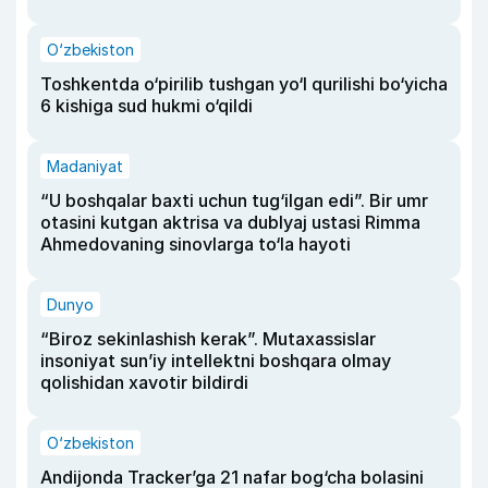
O‘zbekiston
Toshkentda o‘pirilib tushgan yo‘l qurilishi bo‘yicha
6 kishiga sud hukmi o‘qildi
Madaniyat
“U boshqalar baxti uchun tug‘ilgan edi”. Bir umr
otasini kutgan aktrisa va dublyaj ustasi Rimma
Ahmedovaning sinovlarga to‘la hayoti
Dunyo
“Biroz sekinlashish kerak”. Mutaxassislar
insoniyat sun’iy intellektni boshqara olmay
qolishidan xavotir bildirdi
O‘zbekiston
Andijonda Tracker’ga 21 nafar bog‘cha bolasini