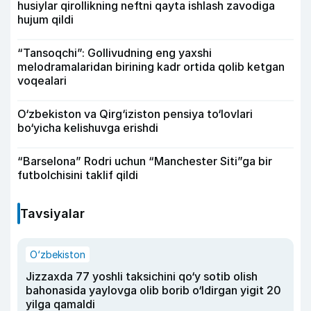
husiylar qirollikning neftni qayta ishlash zavodiga
hujum qildi
“Tansoqchi”: Gollivudning eng yaxshi
melodramalaridan birining kadr ortida qolib ketgan
voqealari
O‘zbekiston va Qirg‘iziston pensiya to‘lovlari
bo‘yicha kelishuvga erishdi
“Barselona” Rodri uchun “Manchester Siti”ga bir
futbolchisini taklif qildi
Tavsiyalar
O‘zbekiston
Jizzaxda 77 yoshli taksichini qo‘y sotib olish
bahonasida yaylovga olib borib o‘ldirgan yigit 20
yilga qamaldi