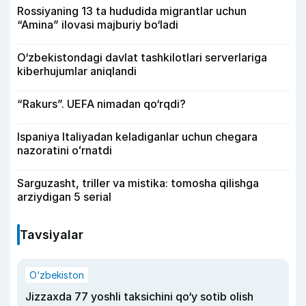
Rossiyaning 13 ta hududida migrantlar uchun
“Amina” ilovasi majburiy bo‘ladi
O‘zbekistondagi davlat tashkilotlari serverlariga
kiberhujumlar aniqlandi
“Rakurs”. UEFA nimadan qo‘rqdi?
Ispaniya Italiyadan keladiganlar uchun chegara
nazoratini oʻrnatdi
Sarguzasht, triller va mistika: tomosha qilishga
arziydigan 5 serial
Tavsiyalar
O‘zbekiston
Jizzaxda 77 yoshli taksichini qo‘y sotib olish