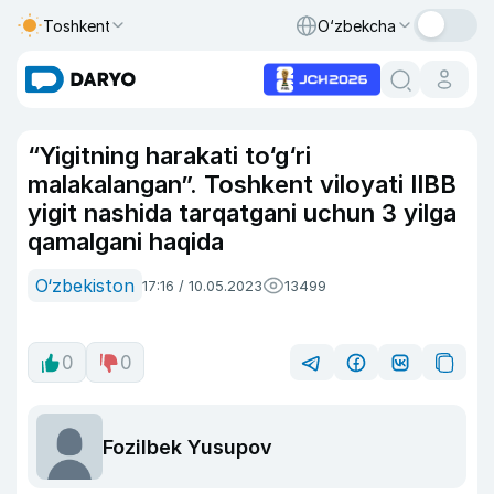
Toshkent
O‘zbekcha
“Yigitning harakati to‘g‘ri
malakalangan”. Toshkent viloyati IIBB
yigit nashida tarqatgani uchun 3 yilga
qamalgani haqida
O‘zbekiston
17:16 / 10.05.2023
13499
0
0
Fozilbek Yusupov