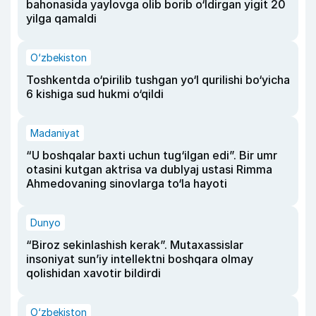
bahonasida yaylovga olib borib o‘ldirgan yigit 20
yilga qamaldi
O‘zbekiston
Toshkentda o‘pirilib tushgan yo‘l qurilishi bo‘yicha
6 kishiga sud hukmi o‘qildi
Madaniyat
“U boshqalar baxti uchun tug‘ilgan edi”. Bir umr
otasini kutgan aktrisa va dublyaj ustasi Rimma
Ahmedovaning sinovlarga to‘la hayoti
Dunyo
“Biroz sekinlashish kerak”. Mutaxassislar
insoniyat sun’iy intellektni boshqara olmay
qolishidan xavotir bildirdi
O‘zbekiston