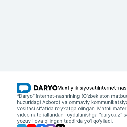
Maxfiylik siyosati
Internet-nas
“Daryo” internet-nashrining (O‘zbekiston matbuo
huzuridagi Axborot va ommaviy kommunikatsiyal
vositasi sifatida ro‘yxatga olingan. Matnli materi
videomateriallaridan foydalanishga “daryo.uz” sa
yozuv ilova qilingan taqdirda yo‘l qo‘yiladi.