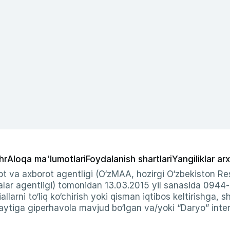
hr
Aloqa ma'lumotlari
Foydalanish shartlari
Yangiliklar arx
t va axborot agentligi (O‘zMAA, hozirgi O‘zbekiston Res
ar agentligi) tomonidan 13.03.2015 yil sanasida 0944
allarni to‘liq ko‘chirish yoki qisman iqtibos keltirishga, 
ytiga giperhavola mavjud bo‘lgan va/yoki “Daryo” intern