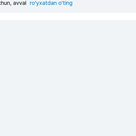
uchun, avval
ro‘yxatdan o‘ting