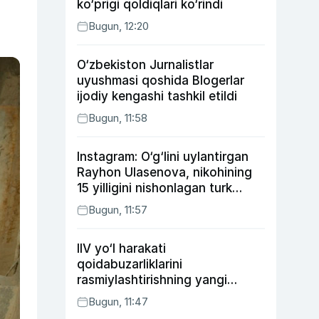
ko‘prigi qoldiqlari ko‘rindi
Bugun, 12:20
O‘zbekiston Jurnalistlar
uyushmasi qoshida Blogerlar
ijodiy kengashi tashkil etildi
Bugun, 11:58
Instagram: O‘g‘lini uylantirgan
Rayhon Ulasenova, nikohining
15 yilligini nishonlagan turk
aktyorlari va Kamelot qasriga
Bugun, 11:57
sayohat qilgan Zebo Rahimova
IIV yo‘l harakati
qoidabuzarliklarini
rasmiylashtirishning yangi
tartibini taklif qildi
Bugun, 11:47