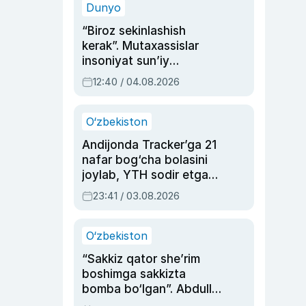
Dunyo
“Biroz sekinlashish
kerak”. Mutaxassislar
insoniyat sun’iy
intellektni boshqara
12:40 / 04.08.2026
olmay qolishidan xavotir
bildirdi
O‘zbekiston
Andijonda Tracker’ga 21
nafar bog‘cha bolasini
joylab, YTH sodir etgan
ayolga sud hukmi o‘qildi
23:41 / 03.08.2026
O‘zbekiston
“Sakkiz qator she’rim
boshimga sakkizta
bomba bo‘lgan”. Abdulla
Oripovni siyosiy