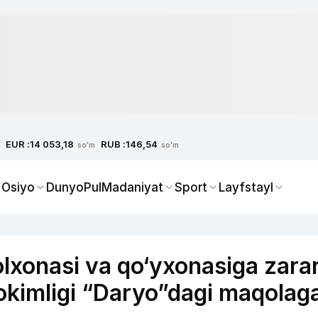
EUR :
RUB :
14 053,18
146,54
so'm
so'm
 Osiyo
Dunyo
Pul
Madaniyat
Sport
Layfstayl
lxonasi va qo‘yxonasiga zara
okimligi “Daryo”dagi maqolag