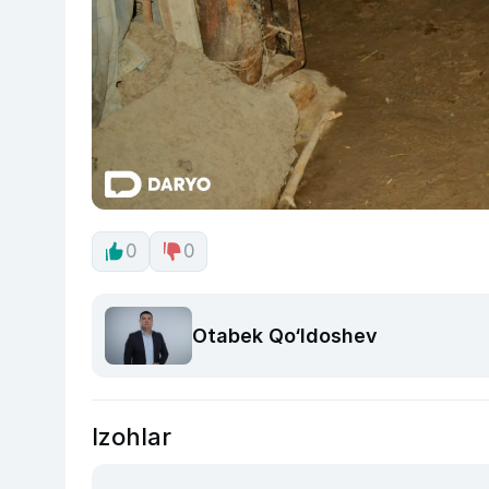
0
0
Otabek Qo‘ldoshev
Izohlar