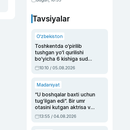
Tavsiyalar
O‘zbekiston
Toshkentda o‘pirilib
tushgan yo‘l qurilishi
bo‘yicha 6 kishiga sud
hukmi o‘qildi
10:10 / 05.08.2026
Madaniyat
“U boshqalar baxti uchun
tug‘ilgan edi”. Bir umr
otasini kutgan aktrisa va
dublyaj ustasi Rimma
13:55 / 04.08.2026
Ahmedovaning
sinovlarga to‘la hayoti