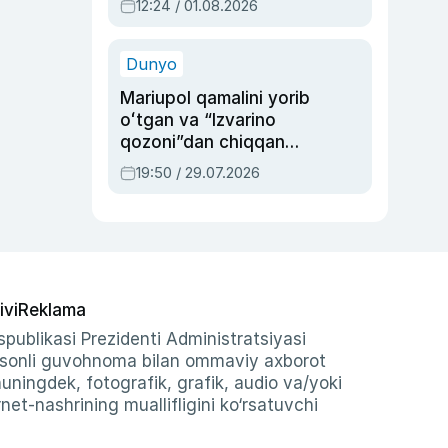
12:24 / 01.08.2026
ayblovlardan asrab
qolgan voqea
Dunyo
Mariupol qamalini yorib
oʻtgan va “Izvarino
qozoni”dan chiqqan
qahramon — Ukraina
19:50 / 29.07.2026
armiyasi bosh
qoʻmondoni Drapatiy
haqida
ivi
Reklama
publikasi Prezidenti Administratsiyasi
-sonli guvohnoma bilan ommaviy axborot
shuningdek, fotografik, grafik, audio va/yoki
et-nashrining muallifligini ko‘rsatuvchi