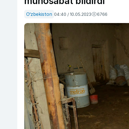
munosabat bildirdi
O‘zbekiston
04:40 / 10.05.2023
6766