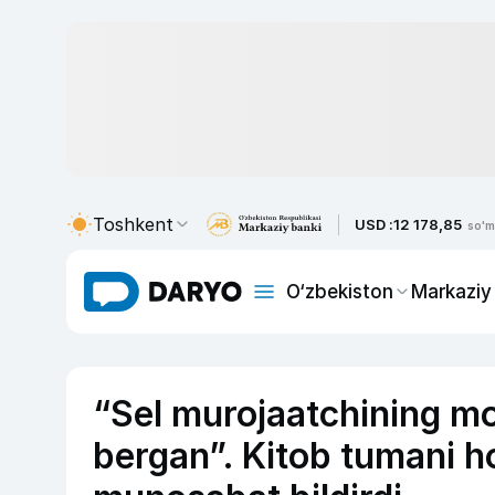
Toshkent
USD :
12 178,85
so'm
O‘zbekiston
Markaziy
“Sel murojaatchining mo
bergan”. Kitob tumani h