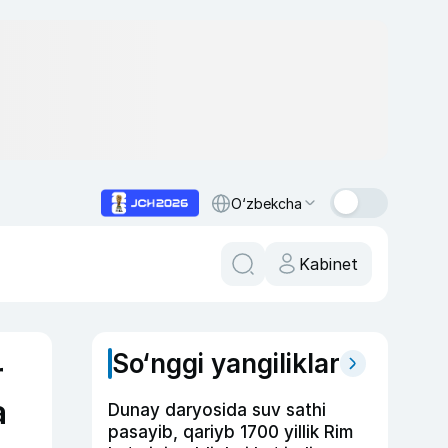
O‘zbekcha
Kabinet
So‘nggi yangiliklar
r
a
Dunay daryosida suv sathi
pasayib, qariyb 1700 yillik Rim