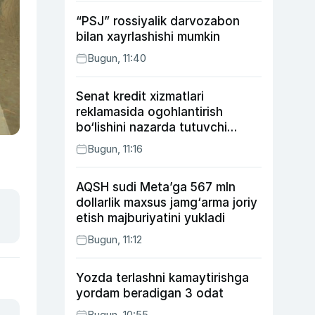
“PSJ” rossiyalik darvozabon
bilan xayrlashishi mumkin
Bugun, 11:40
Senat kredit xizmatlari
reklamasida ogohlantirish
bo‘lishini nazarda tutuvchi
qonunni ma’qulladi
Bugun, 11:16
AQSH sudi Meta’ga 567 mln
dollarlik maxsus jamg‘arma joriy
etish majburiyatini yukladi
Bugun, 11:12
Yozda terlashni kamaytirishga
yordam beradigan 3 odat
Bugun, 10:55