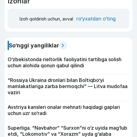
Izohlar
ro‘yxatdan o‘ting
Izoh qoldirish uchun, avval
So‘nggi yangiliklar
O‘zbekistonda rieltorlik faoliyatini tartibga solish
uchun alohida qonun qabul qilindi
“Rossiya Ukraina dronlari bilan Boltiqbo‘yi
mamlakatlariga zarba bermoqchi” — Litva mudofaa
vaziri
Avstriya kansleri onalar mehnati haqidagi gaplari
uchun uzr so‘radi
Superliga. “Navbahor” “Surxon”ni o‘z uyida mag‘lub
etdi, “Lokomotiv” va “Xorazm” uyda g‘alaba