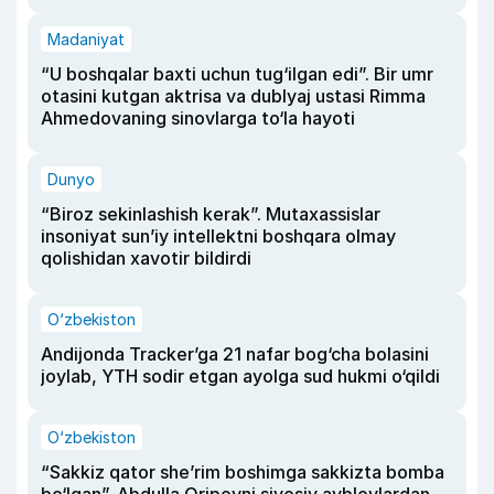
Madaniyat
“U boshqalar baxti uchun tug‘ilgan edi”. Bir umr
otasini kutgan aktrisa va dublyaj ustasi Rimma
Ahmedovaning sinovlarga to‘la hayoti
Dunyo
“Biroz sekinlashish kerak”. Mutaxassislar
insoniyat sun’iy intellektni boshqara olmay
qolishidan xavotir bildirdi
O‘zbekiston
Andijonda Tracker’ga 21 nafar bog‘cha bolasini
joylab, YTH sodir etgan ayolga sud hukmi o‘qildi
O‘zbekiston
“Sakkiz qator she’rim boshimga sakkizta bomba