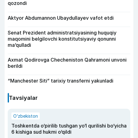
qozondi
Aktyor Abdu­mannon Ubaydullayev vafot etdi
Senat Prezident administratsiyasining huquqiy
maqomini belgilovchi konstitutsiyaviy qonunni
ma’qulladi
Axmat Qodirovga Checheniston Qahramoni unvoni
berildi
“Manchester Siti” tarixiy transferni yakunladi
Tavsiyalar
O‘zbekiston
Toshkentda o‘pirilib tushgan yo‘l qurilishi bo‘yicha
6 kishiga sud hukmi o‘qildi