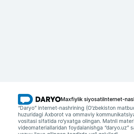
Maxfiylik siyosati
Internet-nas
“Daryo” internet-nashrining (O‘zbekiston matbuo
huzuridagi Axborot va ommaviy kommunikatsiyal
vositasi sifatida ro‘yxatga olingan. Matnli materi
videomateriallaridan foydalanishga “daryo.uz” sa