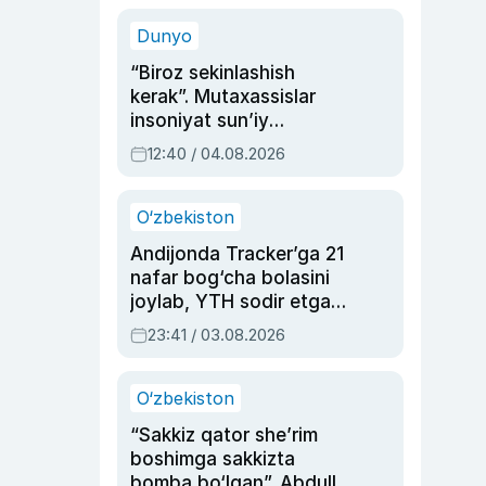
sinovlarga to‘la hayoti
Dunyo
“Biroz sekinlashish
kerak”. Mutaxassislar
insoniyat sun’iy
intellektni boshqara
12:40 / 04.08.2026
olmay qolishidan xavotir
bildirdi
O‘zbekiston
Andijonda Tracker’ga 21
nafar bog‘cha bolasini
joylab, YTH sodir etgan
ayolga sud hukmi o‘qildi
23:41 / 03.08.2026
O‘zbekiston
“Sakkiz qator she’rim
boshimga sakkizta
bomba bo‘lgan”. Abdulla