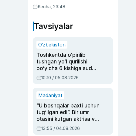
Kecha, 23:48
Tavsiyalar
O‘zbekiston
Toshkentda o‘pirilib
tushgan yo‘l qurilishi
bo‘yicha 6 kishiga sud
hukmi o‘qildi
10:10 / 05.08.2026
Madaniyat
“U boshqalar baxti uchun
tug‘ilgan edi”. Bir umr
otasini kutgan aktrisa va
dublyaj ustasi Rimma
13:55 / 04.08.2026
Ahmedovaning