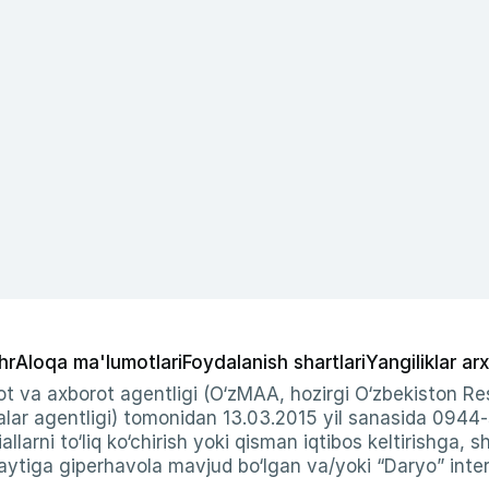
hr
Aloqa ma'lumotlari
Foydalanish shartlari
Yangiliklar arx
t va axborot agentligi (O‘zMAA, hozirgi O‘zbekiston Res
ar agentligi) tomonidan 13.03.2015 yil sanasida 0944
allarni to‘liq ko‘chirish yoki qisman iqtibos keltirishga, 
ytiga giperhavola mavjud bo‘lgan va/yoki “Daryo” intern