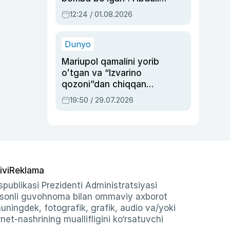
Oripovni siyosiy
12:24 / 01.08.2026
ayblovlardan asrab
qolgan voqea
Dunyo
Mariupol qamalini yorib
oʻtgan va “Izvarino
qozoni”dan chiqqan
qahramon — Ukraina
19:50 / 29.07.2026
armiyasi bosh
qoʻmondoni Drapatiy
haqida
ivi
Reklama
publikasi Prezidenti Administratsiyasi
-sonli guvohnoma bilan ommaviy axborot
shuningdek, fotografik, grafik, audio va/yoki
et-nashrining muallifligini ko‘rsatuvchi