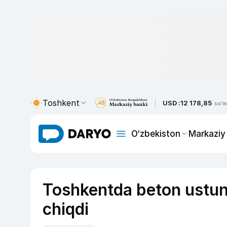
Toshkent
USD :
12 178,85
so'm
O‘zbekiston
Markaziy
Toshkentda beton ustung
chiqdi