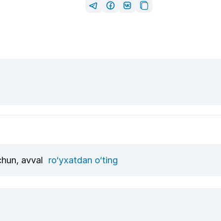
uchun, avval
ro‘yxatdan o‘ting