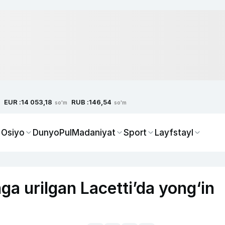
EUR :
RUB :
14 053,18
146,54
so'm
so'm
 Osiyo
Dunyo
Pul
Madaniyat
Sport
Layfstayl
a urilgan Lacettiʼda yong‘in