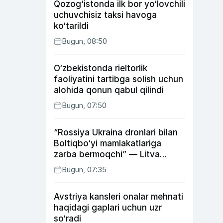
Qozog‘istonda ilk bor yo‘lovchili
uchuvchisiz taksi havoga
ko‘tarildi
Bugun, 08:50
O‘zbekistonda rieltorlik
faoliyatini tartibga solish uchun
alohida qonun qabul qilindi
Bugun, 07:50
“Rossiya Ukraina dronlari bilan
Boltiqbo‘yi mamlakatlariga
zarba bermoqchi” — Litva
mudofaa vaziri
Bugun, 07:35
Avstriya kansleri onalar mehnati
haqidagi gaplari uchun uzr
so‘radi