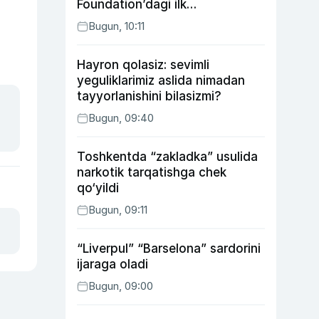
Foundation’dagi ilk
o‘zbekistonlik Go‘zal
Bugun, 10:11
Abduaxatova
Hayron qolasiz: sevimli
yeguliklarimiz aslida nimadan
tayyorlanishini bilasizmi?
Bugun, 09:40
Toshkentda “zakladka” usulida
narkotik tarqatishga chek
qo‘yildi
Bugun, 09:11
“Liverpul” “Barselona” sardorini
ijaraga oladi
Bugun, 09:00