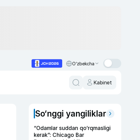
O‘zbekcha
Kabinet
So‘nggi yangiliklar
“Odamlar suddan qo‘rqmasligi
kerak”: Chicago Bar