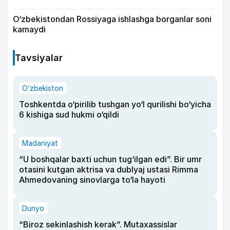
O‘zbekistondan Rossiyaga ishlashga borganlar soni
kamaydi
Tavsiyalar
O‘zbekiston
Toshkentda o‘pirilib tushgan yo‘l qurilishi bo‘yicha
6 kishiga sud hukmi o‘qildi
Madaniyat
“U boshqalar baxti uchun tug‘ilgan edi”. Bir umr
otasini kutgan aktrisa va dublyaj ustasi Rimma
Ahmedovaning sinovlarga to‘la hayoti
Dunyo
“Biroz sekinlashish kerak”. Mutaxassislar