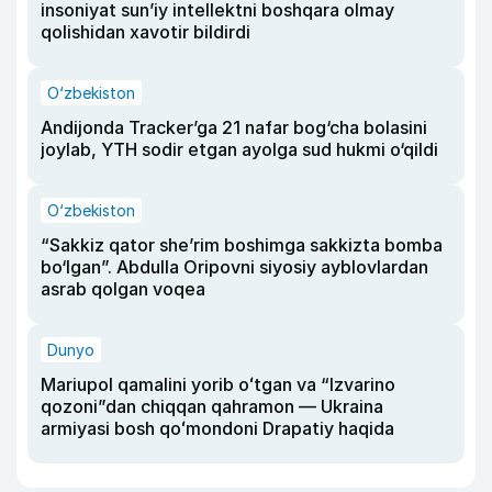
insoniyat sun’iy intellektni boshqara olmay
qolishidan xavotir bildirdi
O‘zbekiston
Andijonda Tracker’ga 21 nafar bog‘cha bolasini
joylab, YTH sodir etgan ayolga sud hukmi o‘qildi
O‘zbekiston
“Sakkiz qator she’rim boshimga sakkizta bomba
bo‘lgan”. Abdulla Oripovni siyosiy ayblovlardan
asrab qolgan voqea
Dunyo
Mariupol qamalini yorib oʻtgan va “Izvarino
qozoni”dan chiqqan qahramon — Ukraina
armiyasi bosh qoʻmondoni Drapatiy haqida