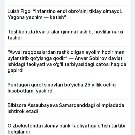
Luish Figo: “Infantino endi obroʻsini tiklay olmaydi.
Yagona yechim — ketish”
Toshkentda kvartiralar qimmatlashib, hovlilar narxi
tushdi
“Avval raqqosalardan rashk qilgan ayolim hozir meni
uylantirib qo‘yishga qodir” — Anvar Sobirov davlat
ishidagi faoliyati va o‘g‘il tarbiyasidagi xatosi haqida
gapirdi
Pentagon qurol sinovlari bo‘yicha 25 yillik ochiq
hisobotlarni yashirdi
Bibisora Assaubayeva Samarqanddagi olimpiadada
ishtirok etadi
O‘zbekistonda islomiy bank faoliyatiga o‘tish tartibi
belgilandi