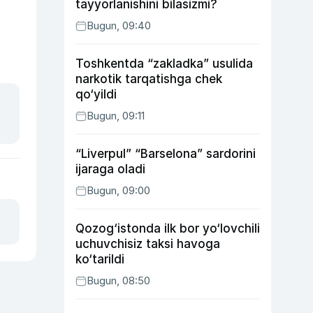
tayyorlanishini bilasizmi?
Bugun, 09:40
Toshkentda “zakladka” usulida
narkotik tarqatishga chek
qo‘yildi
Bugun, 09:11
“Liverpul” “Barselona” sardorini
ijaraga oladi
Bugun, 09:00
Qozog‘istonda ilk bor yo‘lovchili
uchuvchisiz taksi havoga
ko‘tarildi
Bugun, 08:50