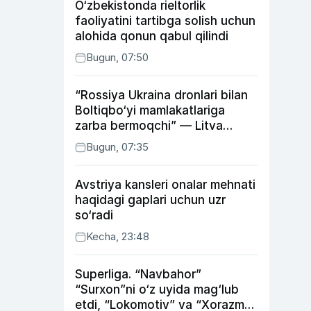
O‘zbekistonda rieltorlik
faoliyatini tartibga solish uchun
alohida qonun qabul qilindi
Bugun, 07:50
“Rossiya Ukraina dronlari bilan
Boltiqbo‘yi mamlakatlariga
zarba bermoqchi” — Litva
mudofaa vaziri
Bugun, 07:35
Avstriya kansleri onalar mehnati
haqidagi gaplari uchun uzr
so‘radi
Kecha, 23:48
Superliga. “Navbahor”
“Surxon”ni o‘z uyida mag‘lub
etdi, “Lokomotiv” va “Xorazm”