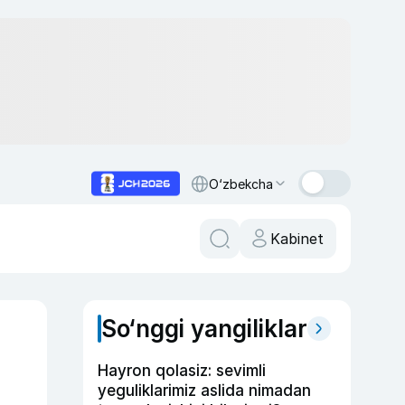
O‘zbekcha
Kabinet
So‘nggi yangiliklar
Hayron qolasiz: sevimli
yeguliklarimiz aslida nimadan