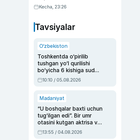
uyda g‘alaba qozondi
Kecha, 23:26
Tavsiyalar
O‘zbekiston
Toshkentda o‘pirilib
tushgan yo‘l qurilishi
bo‘yicha 6 kishiga sud
hukmi o‘qildi
10:10 / 05.08.2026
Madaniyat
“U boshqalar baxti uchun
tug‘ilgan edi”. Bir umr
otasini kutgan aktrisa va
dublyaj ustasi Rimma
13:55 / 04.08.2026
Ahmedovaning