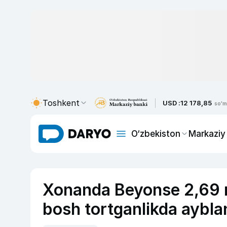
Toshkent
USD :
12 178,85
so'm
O‘zbekiston
Markaziy
Xonanda Beyonse 2,69 mi
bosh tortganlikda aybl