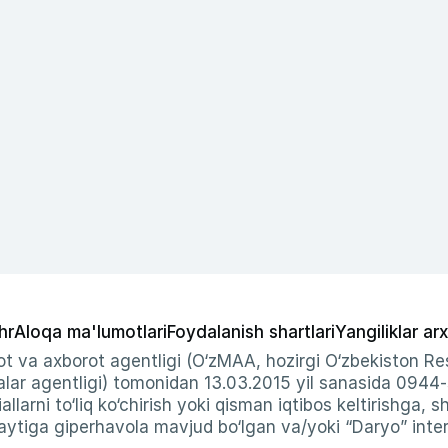
hr
Aloqa ma'lumotlari
Foydalanish shartlari
Yangiliklar arx
t va axborot agentligi (O‘zMAA, hozirgi O‘zbekiston Res
ar agentligi) tomonidan 13.03.2015 yil sanasida 0944
allarni to‘liq ko‘chirish yoki qisman iqtibos keltirishga, 
ytiga giperhavola mavjud bo‘lgan va/yoki “Daryo” intern