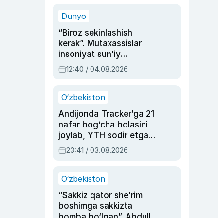
sinovlarga to‘la hayoti
Dunyo
“Biroz sekinlashish
kerak”. Mutaxassislar
insoniyat sun’iy
intellektni boshqara
12:40 / 04.08.2026
olmay qolishidan xavotir
bildirdi
O‘zbekiston
Andijonda Tracker’ga 21
nafar bog‘cha bolasini
joylab, YTH sodir etgan
ayolga sud hukmi o‘qildi
23:41 / 03.08.2026
O‘zbekiston
“Sakkiz qator she’rim
boshimga sakkizta
bomba bo‘lgan”. Abdulla