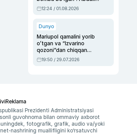
Oripovni siyosiy
12:24 / 01.08.2026
ayblovlardan asrab
qolgan voqea
Dunyo
Mariupol qamalini yorib
oʻtgan va “Izvarino
qozoni”dan chiqqan
qahramon — Ukraina
19:50 / 29.07.2026
armiyasi bosh
qoʻmondoni Drapatiy
haqida
ivi
Reklama
publikasi Prezidenti Administratsiyasi
-sonli guvohnoma bilan ommaviy axborot
shuningdek, fotografik, grafik, audio va/yoki
et-nashrining muallifligini ko‘rsatuvchi