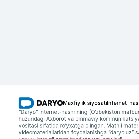
Maxfiylik siyosati
Internet-nas
“Daryo” internet-nashrining (O‘zbekiston matbuo
huzuridagi Axborot va ommaviy kommunikatsiyal
vositasi sifatida ro‘yxatga olingan. Matnli materi
videomateriallaridan foydalanishga “daryo.uz” sa