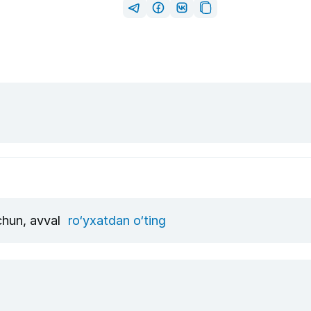
uchun, avval
ro‘yxatdan o‘ting