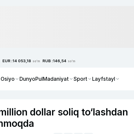
EUR :
RUB :
14 053,18
146,54
so'm
so'm
 Osiyo
Dunyo
Pul
Madaniyat
Sport
Layfstayl
llion dollar soliq to‘lashdan
anmoqda