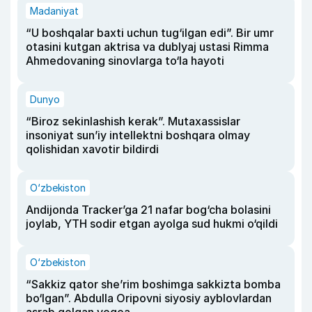
Madaniyat
“U boshqalar baxti uchun tug‘ilgan edi”. Bir umr
otasini kutgan aktrisa va dublyaj ustasi Rimma
Ahmedovaning sinovlarga to‘la hayoti
Dunyo
“Biroz sekinlashish kerak”. Mutaxassislar
insoniyat sun’iy intellektni boshqara olmay
qolishidan xavotir bildirdi
O‘zbekiston
Andijonda Tracker’ga 21 nafar bog‘cha bolasini
joylab, YTH sodir etgan ayolga sud hukmi o‘qildi
O‘zbekiston
“Sakkiz qator she’rim boshimga sakkizta bomba
bo‘lgan”. Abdulla Oripovni siyosiy ayblovlardan
asrab qolgan voqea