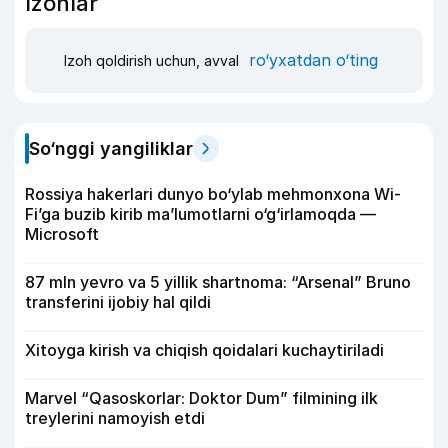
Izohlar
ro‘yxatdan o‘ting
Izoh qoldirish uchun, avval
So‘nggi yangiliklar
Rossiya hakerlari dunyo bo‘ylab mehmonxona Wi-
Fi’ga buzib kirib ma’lumotlarni o‘g‘irlamoqda —
Microsoft
87 mln yevro va 5 yillik shartnoma: “Arsenal” Bruno
transferini ijobiy hal qildi
Xitoyga kirish va chiqish qoidalari kuchaytiriladi
Marvel “Qasoskorlar: Doktor Dum” filmining ilk
treylerini namoyish etdi