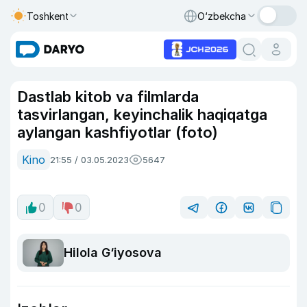
Toshkent
O‘zbekcha
Dastlab kitob va filmlarda
tasvirlangan, keyinchalik haqiqatga
aylangan kashfiyotlar (foto)
Kino
21:55 / 03.05.2023
5647
0
0
Hilola G‘iyosova