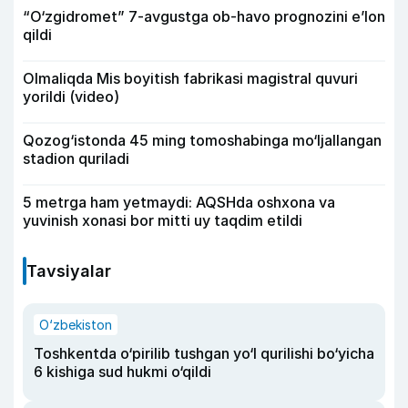
“O‘zgidromet” 7-avgustga ob-havo prognozini e’lon
qildi
Olmaliqda Mis boyitish fabrikasi magistral quvuri
yorildi (video)
Qozog‘istonda 45 ming tomoshabinga mo‘ljallangan
stadion quriladi
5 metrga ham yetmaydi: AQSHda oshxona va
yuvinish xonasi bor mitti uy taqdim etildi
Tavsiyalar
O‘zbekiston
Toshkentda o‘pirilib tushgan yo‘l qurilishi bo‘yicha
6 kishiga sud hukmi o‘qildi