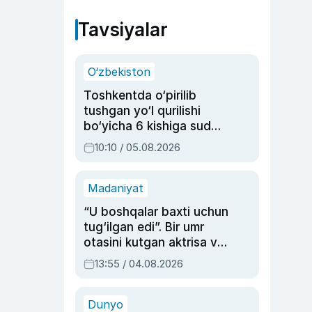
Tavsiyalar
O‘zbekiston
Toshkentda o‘pirilib
tushgan yo‘l qurilishi
bo‘yicha 6 kishiga sud
hukmi o‘qildi
10:10 / 05.08.2026
Madaniyat
“U boshqalar baxti uchun
tug‘ilgan edi”. Bir umr
otasini kutgan aktrisa va
dublyaj ustasi Rimma
13:55 / 04.08.2026
Ahmedovaning
sinovlarga to‘la hayoti
Dunyo