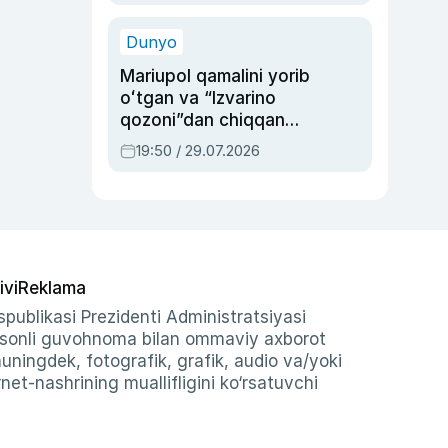
qolgan voqea
Dunyo
Mariupol qamalini yorib
oʻtgan va “Izvarino
qozoni”dan chiqqan
qahramon — Ukraina
19:50 / 29.07.2026
armiyasi bosh
qoʻmondoni Drapatiy
haqida
ivi
Reklama
publikasi Prezidenti Administratsiyasi
-sonli guvohnoma bilan ommaviy axborot
shuningdek, fotografik, grafik, audio va/yoki
et-nashrining muallifligini ko‘rsatuvchi