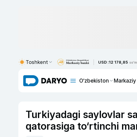
Toshkent
USD :
12 178,85
so'm
O‘zbekiston
Markaziy
Turkiyadagi saylovlar s
qatorasiga to‘rtinchi ma