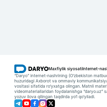
Maxfiylik siyosati
Internet-nas
“Daryo” internet-nashrining (O‘zbekiston matbuo
huzuridagi Axborot va ommaviy kommunikatsiyal
vositasi sifatida ro‘yxatga olingan. Matnli materi
videomateriallaridan foydalanishga “daryo.uz” sa
yozuv ilova qilingan taqdirda yo‘l qo‘yiladi.