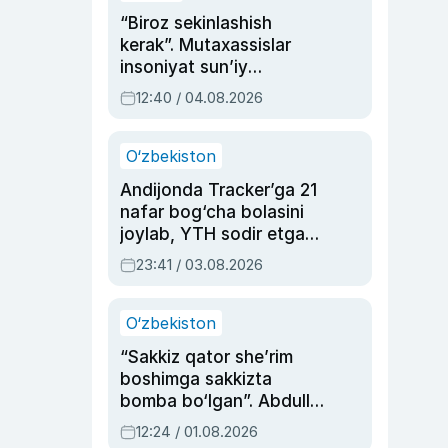
“Biroz sekinlashish
kerak”. Mutaxassislar
insoniyat sun’iy
intellektni boshqara
12:40 / 04.08.2026
olmay qolishidan xavotir
bildirdi
O‘zbekiston
Andijonda Tracker’ga 21
nafar bog‘cha bolasini
joylab, YTH sodir etgan
ayolga sud hukmi o‘qildi
23:41 / 03.08.2026
O‘zbekiston
“Sakkiz qator she’rim
boshimga sakkizta
bomba bo‘lgan”. Abdulla
Oripovni siyosiy
12:24 / 01.08.2026
ayblovlardan asrab