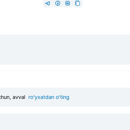
uchun, avval
ro‘yxatdan o‘ting