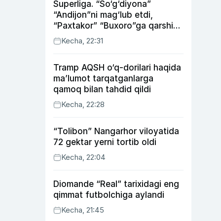
Superliga. “So‘g‘diyona”
“Andijon”ni mag‘lub etdi,
“Paxtakor” “Buxoro”ga qarshi
bahsda g‘alabani qo‘ldan
Kecha, 22:31
chiqardi
Tramp AQSH o‘q-dorilari haqida
ma’lumot tarqatganlarga
qamoq bilan tahdid qildi
Kecha, 22:28
“Tolibon” Nangarhor viloyatida
72 gektar yerni tortib oldi
Kecha, 22:04
Diomande “Real” tarixidagi eng
qimmat futbolchiga aylandi
Kecha, 21:45