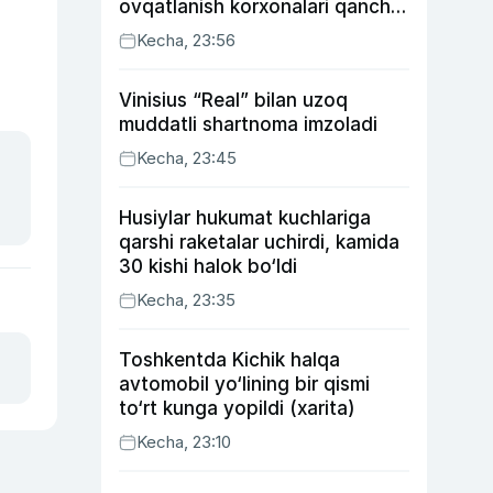
ovqatlanish korxonalari qancha
soliq toʻlagani ochiqlandi
Kecha, 23:56
Vinisius “Real” bilan uzoq
muddatli shartnoma imzoladi
Kecha, 23:45
Husiylar hukumat kuchlariga
qarshi raketalar uchirdi, kamida
30 kishi halok bo‘ldi
Kecha, 23:35
Toshkentda Kichik halqa
avtomobil yo‘lining bir qismi
to‘rt kunga yopildi (xarita)
Kecha, 23:10