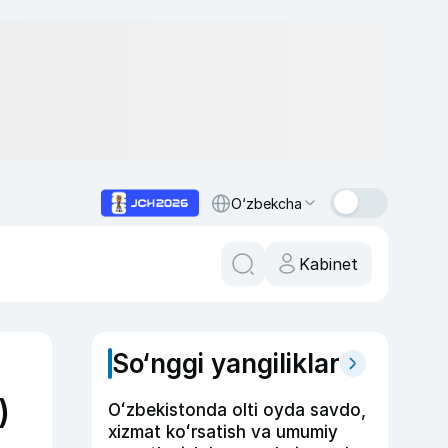
O‘zbekcha
Kabinet
So‘nggi yangiliklar
)
Oʻzbekistonda olti oyda savdo,
xizmat koʻrsatish va umumiy