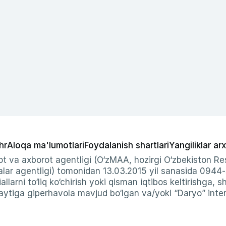
hr
Aloqa ma'lumotlari
Foydalanish shartlari
Yangiliklar arx
t va axborot agentligi (O‘zMAA, hozirgi O‘zbekiston Res
ar agentligi) tomonidan 13.03.2015 yil sanasida 0944
allarni to‘liq ko‘chirish yoki qisman iqtibos keltirishga, 
ytiga giperhavola mavjud bo‘lgan va/yoki “Daryo” intern