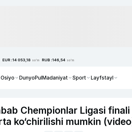
EUR :
RUB :
14 053,18
146,54
so'm
so'm
 Osiyo
Dunyo
Pul
Madaniyat
Sport
Layfstayl
abab Chempionlar Ligasi finali
rta ko‘chirilishi mumkin (video