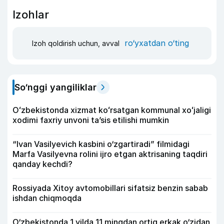
Izohlar
ro‘yxatdan o‘ting
Izoh qoldirish uchun, avval
So‘nggi yangiliklar
Oʻzbekistonda xizmat koʻrsatgan kommunal xoʻjaligi
xodimi faxriy unvoni taʼsis etilishi mumkin
“Ivan Vasilyevich kasbini o‘zgartiradi” filmidagi
Marfa Vasilyevna rolini ijro etgan aktrisaning taqdiri
qanday kechdi?
Rossiyada Xitoy avtomobillari sifatsiz benzin sabab
ishdan chiqmoqda
O‘zbekistonda 1 yilda 11 mingdan ortiq erkak o‘zidan