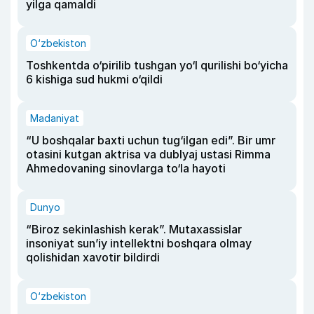
yilga qamaldi
O‘zbekiston
Toshkentda o‘pirilib tushgan yo‘l qurilishi bo‘yicha
6 kishiga sud hukmi o‘qildi
Madaniyat
“U boshqalar baxti uchun tug‘ilgan edi”. Bir umr
otasini kutgan aktrisa va dublyaj ustasi Rimma
Ahmedovaning sinovlarga to‘la hayoti
Dunyo
“Biroz sekinlashish kerak”. Mutaxassislar
insoniyat sun’iy intellektni boshqara olmay
qolishidan xavotir bildirdi
O‘zbekiston