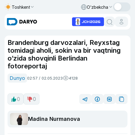
Toshkent
O‘zbekcha
Brandenburg darvozalari, Reyxstag
tomidagi aholi, sokin va bir vaqtning
o‘zida shovqinli Berlindan
fotoreportaj
Dunyo
02:57 / 02.05.2023
4128
0
0
Madina Nurmanova