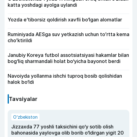
katta yoshdagi ayolga uylandi
Yozda e’tiborsiz qoldirish xavfli bo‘lgan alomatlar
Ruminiyada AESga suv yetkazish uchun toʻrtta kema
choʻktirildi
Janubiy Koreya futbol assotsiatsiyasi hakamlar bilan
bog‘liq sharmandali holat bo‘yicha bayonot berdi
Navoiyda yollanma ishchi tuproq bosib qolishidan
halok bo‘ldi
Tavsiyalar
O‘zbekiston
Jizzaxda 77 yoshli taksichini qo‘y sotib olish
bahonasida yaylovga olib borib o‘ldirgan yigit 20