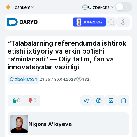
Toshkent
O‘zbekcha
“Talabalarning referendumda ishtirok
etishi ixtiyoriy va erkin bo‘lishi
ta’minlanadi” — Oliy ta’lim, fan va
innovatsiyalar vazirligi
O‘zbekiston
23:25 / 30.04.2023
3327
0
0
Nigora A'loyeva