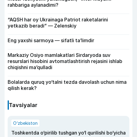
rahbariga aylanadimi?
“AQSH har oy Ukrainaga Patriot raketalarini
yetkazib beradi” — Zelenskiy
Eng yaxshi sarmoya — sifatli ta’limdir
Markaziy Osiyo mamlakatlari Sirdaryoda suv
resurslari hisobini avtomatlashtirish rejasini ishlab
chiqishni ma’qulladi
Bolalarda quruq yo‘talni tezda davolash uchun nima
qilish kerak?
Tavsiyalar
O‘zbekiston
Toshkentda o‘pirilib tushgan yo‘l qurilishi bo‘yicha