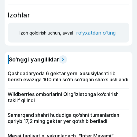
Izohlar
ro‘yxatdan o‘ting
Izoh qoldirish uchun, avval
So‘nggi yangiliklar
Qashqadaryoda 6 gektar yerni xususiylashtirib
berish evaziga 100 mln so‘m so‘ragan shaxs ushlandi
Wildberries omborlarini Qirg‘izistonga ko‘chirish
taklif qilindi
Samarqand shahri hududiga qo‘shni tumanlardan
qariyb 17,2 ming gektar yer qo‘shib beriladi
Messi faoliyatini yakunlagach, “Inter Mayami”