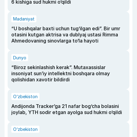
6 kishiga sud hukmi o‘qildi
Madaniyat
“U boshqalar baxti uchun tug‘ilgan edi”. Bir umr
otasini kutgan aktrisa va dublyaj ustasi Rimma
Ahmedovaning sinovlarga to‘la hayoti
Dunyo
“Biroz sekinlashish kerak”. Mutaxassislar
insoniyat sun’iy intellektni boshqara olmay
qolishidan xavotir bildirdi
O‘zbekiston
Andijonda Tracker’ga 21 nafar bog‘cha bolasini
joylab, YTH sodir etgan ayolga sud hukmi o‘qildi
O‘zbekiston