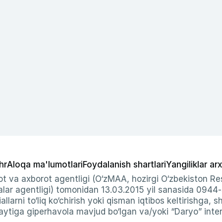
hr
Aloqa ma'lumotlari
Foydalanish shartlari
Yangiliklar arx
t va axborot agentligi (O‘zMAA, hozirgi O‘zbekiston Res
ar agentligi) tomonidan 13.03.2015 yil sanasida 0944
allarni to‘liq ko‘chirish yoki qisman iqtibos keltirishga, 
ytiga giperhavola mavjud bo‘lgan va/yoki “Daryo” intern