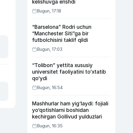
kelishuvga erishdi
Bugun, 17:18
“Barselona” Rodri uchun
“Manchester Siti”ga bir
futbolchisini taklif qildi
Bugun, 17:03
“Tolibon” yettita xususiy
universitet faoliyatini to‘xtatib
qo‘ydi
Bugun, 16:54
Mashhurlar ham yig‘laydi: fojiali
yo‘qotishlarni boshidan
kechirgan Gollivud yulduzlari
Bugun, 16:35