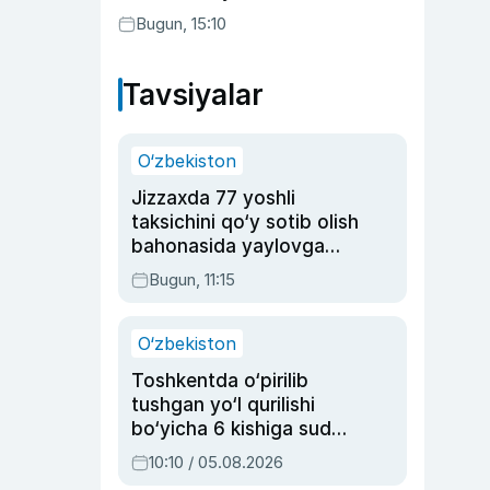
etilishi mumkin
Bugun, 15:10
Tavsiyalar
O‘zbekiston
Jizzaxda 77 yoshli
taksichini qo‘y sotib olish
bahonasida yaylovga
olib borib o‘ldirgan yigit
Bugun, 11:15
20 yilga qamaldi
O‘zbekiston
Toshkentda o‘pirilib
tushgan yo‘l qurilishi
bo‘yicha 6 kishiga sud
hukmi o‘qildi
10:10 / 05.08.2026