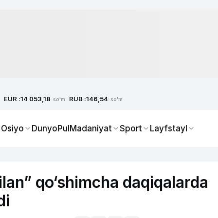
EUR :
RUB :
14 053,18
146,54
so'm
so'm
 Osiyo
Dunyo
Pul
Madaniyat
Sport
Layfstayl
ilan” qo‘shimcha daqiqalarda
di