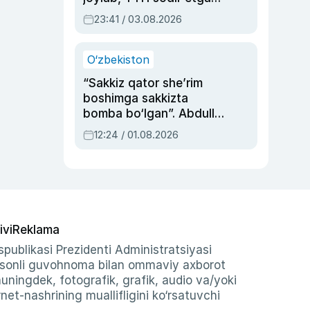
ayolga sud hukmi o‘qildi
23:41 / 03.08.2026
O‘zbekiston
“Sakkiz qator she’rim
boshimga sakkizta
bomba bo‘lgan”. Abdulla
Oripovni siyosiy
12:24 / 01.08.2026
ayblovlardan asrab
qolgan voqea
ivi
Reklama
publikasi Prezidenti Administratsiyasi
-sonli guvohnoma bilan ommaviy axborot
shuningdek, fotografik, grafik, audio va/yoki
et-nashrining muallifligini ko‘rsatuvchi