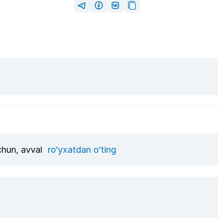
uchun, avval
ro‘yxatdan o‘ting