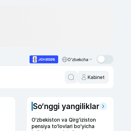
O‘zbekcha
Kabinet
So‘nggi yangiliklar
O‘zbekiston va Qirg‘iziston
pensiya to‘lovlari bo‘yicha