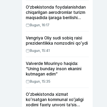
O‘zbekistonda foydalanishdan
chiqarilgan aerodromlar turizm
maqsadida ijaraga berilishi
mumkin
Bugun, 16:17
Vengriya Oliy sudi sobiq raisi
prezidentlikka nomzodini qoʻydi
Bugun, 15:41
Valverde Mourinyo haqida:
“Uning bunday inson ekanini
kutmagan edim”
Bugun, 15:35
Oʻzbekistonda xizmat
koʻrsatgan kommunal xoʻjaligi
xodimi faxriy unvoni taʼsis