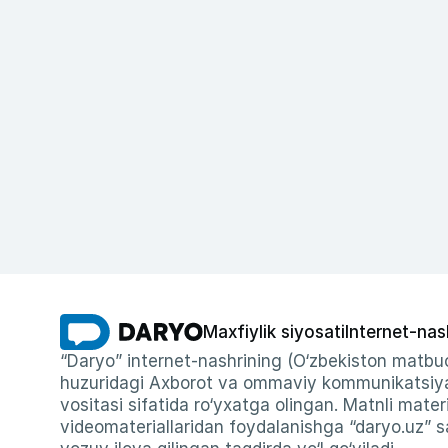
Maxfiylik siyosati
Internet-nas
“Daryo” internet-nashrining (O‘zbekiston matbuo
huzuridagi Axborot va ommaviy kommunikatsiyal
vositasi sifatida ro‘yxatga olingan. Matnli materi
videomateriallaridan foydalanishga “daryo.uz” sa