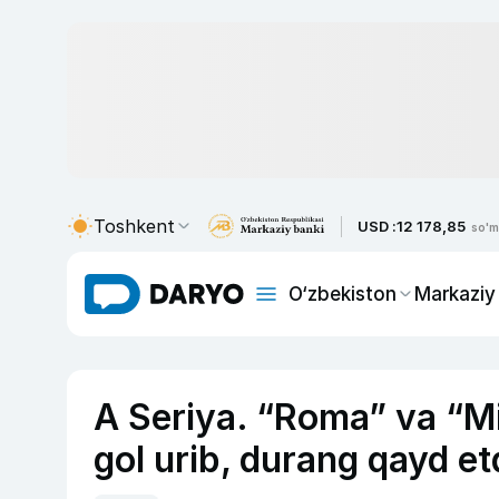
Toshkent
USD :
12 178,85
so'm
O‘zbekiston
Markaziy
A Seriya. “Roma” va “M
gol urib, durang qayd et