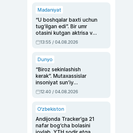
Madaniyat
“U boshqalar baxti uchun
tug‘ilgan edi”. Bir umr
otasini kutgan aktrisa va
dublyaj ustasi Rimma
13:55 / 04.08.2026
Ahmedovaning
sinovlarga to‘la hayoti
Dunyo
“Biroz sekinlashish
kerak”. Mutaxassislar
insoniyat sun’iy
intellektni boshqara
12:40 / 04.08.2026
olmay qolishidan xavotir
bildirdi
O‘zbekiston
Andijonda Tracker’ga 21
nafar bog‘cha bolasini
joylab, YTH sodir etgan