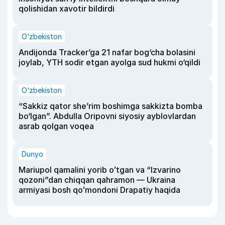
qolishidan xavotir bildirdi
O‘zbekiston
Andijonda Tracker’ga 21 nafar bog‘cha bolasini
joylab, YTH sodir etgan ayolga sud hukmi o‘qildi
O‘zbekiston
“Sakkiz qator she’rim boshimga sakkizta bomba
bo‘lgan”. Abdulla Oripovni siyosiy ayblovlardan
asrab qolgan voqea
Dunyo
Mariupol qamalini yorib oʻtgan va “Izvarino
qozoni”dan chiqqan qahramon — Ukraina
armiyasi bosh qoʻmondoni Drapatiy haqida