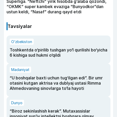
Superliga. “Neftchi” yirik hisobda g‘alaba qozondi,
“OKMK” super kambek evaziga “Bunyodkor”dan
ustun keldi, “Nasaf” durang qayd etdi
Tavsiyalar
O‘zbekiston
Toshkentda o‘pirilib tushgan yo‘l qurilishi bo‘yicha
6 kishiga sud hukmi o‘qildi
Madaniyat
“U boshqalar baxti uchun tug‘ilgan edi”. Bir umr
otasini kutgan aktrisa va dublyaj ustasi Rimma
Ahmedovaning sinovlarga to‘la hayoti
Dunyo
“Biroz sekinlashish kerak”. Mutaxassislar
insoniyat sun’iy intellektni boshqara olmay