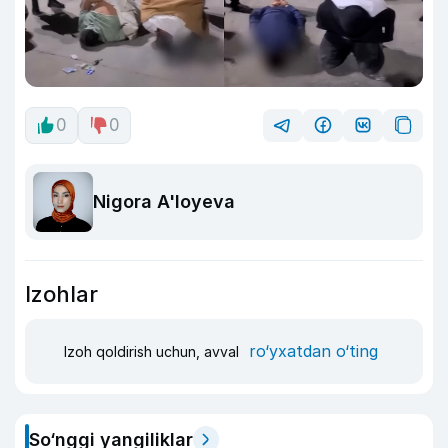
0
0
Nigora A'loyeva
Izohlar
ro‘yxatdan o‘ting
Izoh qoldirish uchun, avval
So‘nggi yangiliklar