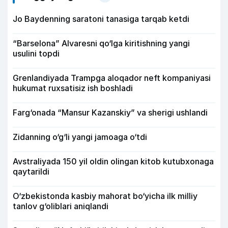
Jo Baydenning saratoni tanasiga tarqab ketdi
“Barselona” Alvaresni qo‘lga kiritishning yangi
usulini topdi
Grenlandiyada Trampga aloqador neft kompaniyasi
hukumat ruxsatisiz ish boshladi
Farg‘onada “Mansur Kazanskiy” va sherigi ushlandi
Zidanning o‘g‘li yangi jamoaga o‘tdi
Avstraliyada 150 yil oldin olingan kitob kutubxonaga
qaytarildi
O‘zbekistonda kasbiy mahorat bo‘yicha ilk milliy
tanlov g‘oliblari aniqlandi