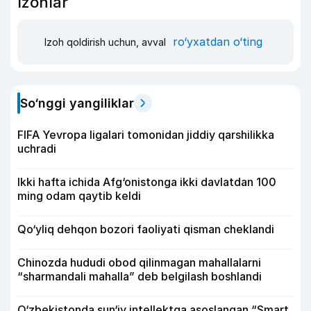
Izohlar
ro‘yxatdan o‘ting
Izoh qoldirish uchun, avval
So‘nggi yangiliklar
FIFA Yevropa ligalari tomonidan jiddiy qarshilikka
uchradi
Ikki hafta ichida Afg‘onistonga ikki davlatdan 100
ming odam qaytib keldi
Qo‘yliq dehqon bozori faoliyati qisman cheklandi
Chinozda hududi obod qilinmagan mahallalarni
“sharmandali mahalla” deb belgilash boshlandi
O‘zbekistonda sun‘iy intellektga asoslangan “Smart