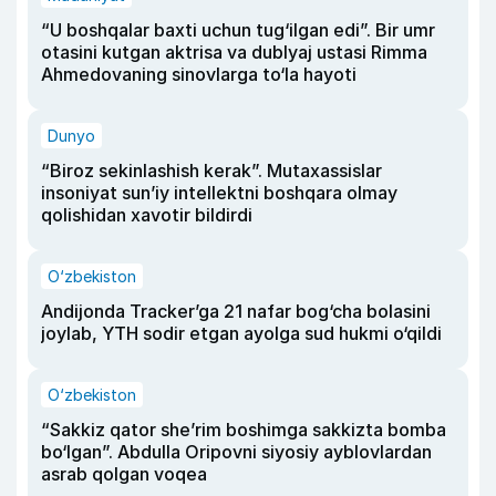
“U boshqalar baxti uchun tug‘ilgan edi”. Bir umr
otasini kutgan aktrisa va dublyaj ustasi Rimma
Ahmedovaning sinovlarga to‘la hayoti
Dunyo
“Biroz sekinlashish kerak”. Mutaxassislar
insoniyat sun’iy intellektni boshqara olmay
qolishidan xavotir bildirdi
O‘zbekiston
Andijonda Tracker’ga 21 nafar bog‘cha bolasini
joylab, YTH sodir etgan ayolga sud hukmi o‘qildi
O‘zbekiston
“Sakkiz qator she’rim boshimga sakkizta bomba
bo‘lgan”. Abdulla Oripovni siyosiy ayblovlardan
asrab qolgan voqea