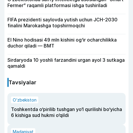
Fermer” raqamli platformasi ishga tushiriladi
FIFA prezidenti saylovda yutish uchun JCH-2030
finalini Marokashga topshirmoqchi
El Nino hodisasi 49 mln kishini og‘ir ocharchilikka
duchor qiladi — BMT
Sirdaryoda 10 yoshli farzandini urgan ayol 3 sutkaga
qamaldi
Tavsiyalar
O‘zbekiston
Toshkentda o‘pirilib tushgan yo‘l qurilishi bo‘yicha
6 kishiga sud hukmi o‘qildi
Madaniyat