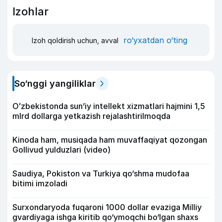
Izohlar
ro‘yxatdan o‘ting
Izoh qoldirish uchun, avval
So‘nggi yangiliklar
Oʻzbekistonda sunʼiy intellekt xizmatlari hajmini 1,5
mlrd dollarga yetkazish rejalashtirilmoqda
Kinoda ham, musiqada ham muvaffaqiyat qozongan
Gollivud yulduzlari (video)
Saudiya, Pokiston va Turkiya qo‘shma mudofaa
bitimi imzoladi
Surxondaryoda fuqaroni 1000 dollar evaziga Milliy
gvardiyaga ishga kiritib qo‘ymoqchi bo‘lgan shaxs