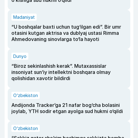
6 kishiga sud hukmi o‘qildi
Madaniyat
“U boshqalar baxti uchun tug‘ilgan edi”. Bir umr
otasini kutgan aktrisa va dublyaj ustasi Rimma
Ahmedovaning sinovlarga to‘la hayoti
Dunyo
“Biroz sekinlashish kerak”. Mutaxassislar
insoniyat sun’iy intellektni boshqara olmay
qolishidan xavotir bildirdi
O‘zbekiston
Andijonda Tracker’ga 21 nafar bog‘cha bolasini
joylab, YTH sodir etgan ayolga sud hukmi o‘qildi
O‘zbekiston