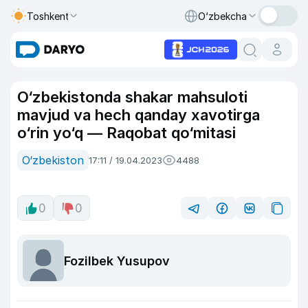
Toshkent
O‘zbekcha
O‘zbekistonda shakar mahsuloti
mavjud va hech qanday xavotirga
o‘rin yo‘q — Raqobat qo‘mitasi
O‘zbekiston
17:11 / 19.04.2023
4488
0
0
Fozilbek Yusupov