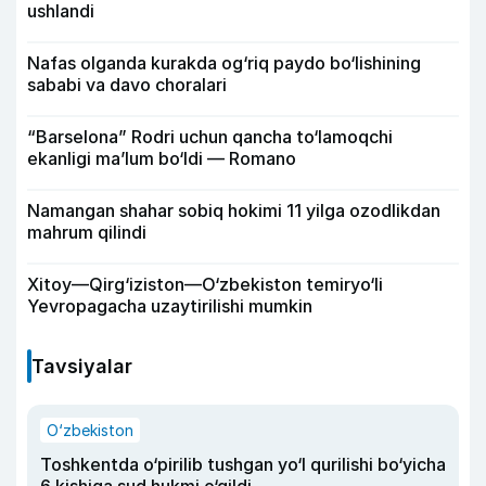
ushlandi
Nafas olganda kurakda og‘riq paydo bo‘lishining
sababi va davo choralari
“Barselona” Rodri uchun qancha to‘lamoqchi
ekanligi ma’lum bo‘ldi — Romano
Namangan shahar sobiq hokimi 11 yilga ozodlikdan
mahrum qilindi
Xitoy—Qirg‘iziston—O‘zbekiston temiryo‘li
Yevropagacha uzaytirilishi mumkin
Tavsiyalar
O‘zbekiston
Toshkentda o‘pirilib tushgan yo‘l qurilishi bo‘yicha