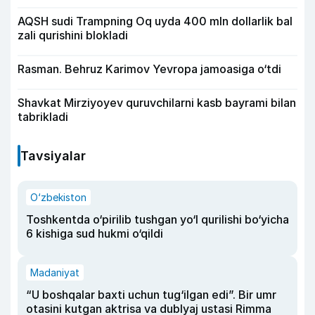
AQSH sudi Trampning Oq uyda 400 mln dollarlik bal
zali qurishini blokladi
Rasman. Behruz Karimov Yevropa jamoasiga o‘tdi
Shavkat Mirziyoyev quruvchilarni kasb bayrami bilan
tabrikladi
Tavsiyalar
O‘zbekiston
Toshkentda o‘pirilib tushgan yo‘l qurilishi bo‘yicha
6 kishiga sud hukmi o‘qildi
Madaniyat
“U boshqalar baxti uchun tug‘ilgan edi”. Bir umr
otasini kutgan aktrisa va dublyaj ustasi Rimma