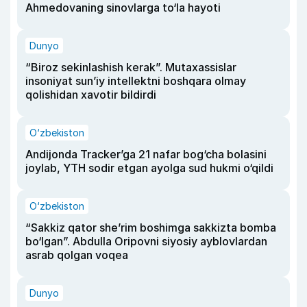
Ahmedovaning sinovlarga to‘la hayoti
Dunyo
“Biroz sekinlashish kerak”. Mutaxassislar
insoniyat sun’iy intellektni boshqara olmay
qolishidan xavotir bildirdi
O‘zbekiston
Andijonda Tracker’ga 21 nafar bog‘cha bolasini
joylab, YTH sodir etgan ayolga sud hukmi o‘qildi
O‘zbekiston
“Sakkiz qator she’rim boshimga sakkizta bomba
bo‘lgan”. Abdulla Oripovni siyosiy ayblovlardan
asrab qolgan voqea
Dunyo