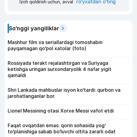
ro‘yxatdan o‘ting
Izoh qoldirish uchun, avval
So‘nggi yangiliklar
Mashhur film va seriallardagi tomoshabin
payqamagan qo‘pol xatolar (foto)
Rossiyada terakt rejalashtirgan va Suriyaga
ketishga uringan surxondaryolik 4 nafar yigit
qamaldi
Shri Lankada mahbuslar isyon ko‘tardi: qurbon va
jarohatlanganlar bor
Lionel Messining otasi Xorxe Messi vafot etdi
Faqat ovqatdan emas: qorin sohasida yog‘
to‘planishiga sabab bo‘luvchi oltita zararli odat