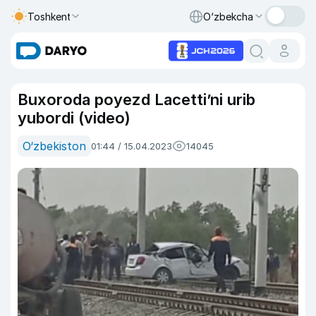
Toshkent
O‘zbekcha
Buxoroda poyezd Lacettiʼni urib
yubordi (video)
O‘zbekiston
01:44 / 15.04.2023
14045