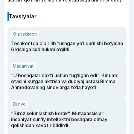
Tavsiyalar
O‘zbekiston
Toshkentda o‘pirilib tushgan yo‘l qurilishi bo‘yicha
6 kishiga sud hukmi o‘qildi
Madaniyat
“U boshqalar baxti uchun tug‘ilgan edi”. Bir umr
otasini kutgan aktrisa va dublyaj ustasi Rimma
Ahmedovaning sinovlarga to‘la hayoti
Dunyo
“Biroz sekinlashish kerak”. Mutaxassislar
insoniyat sun’iy intellektni boshqara olmay
qolishidan xavotir bildirdi