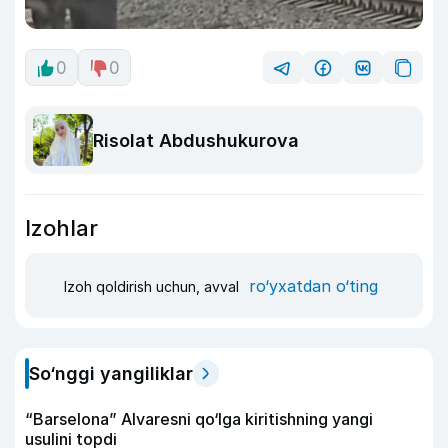
0
0
Risolat Abdushukurova
Izohlar
ro‘yxatdan o‘ting
Izoh qoldirish uchun, avval
So‘nggi yangiliklar
“Barselona” Alvaresni qo‘lga kiritishning yangi
usulini topdi