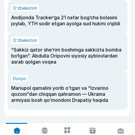
O‘zbekiston
Andijonda Tracker’ga 21 nafar bog‘cha bolasini
joylab, YTH sodir etgan ayolga sud hukmi o‘qildi
O‘zbekiston
“Sakkiz qator she’rim boshimga sakkizta bomba
bo‘lgan”. Abdulla Oripovni siyosiy ayblovlardan
asrab qolgan voqea
Dunyo
Mariupol qamalini yorib oʻtgan va “Izvarino
qozoni”dan chiqqan qahramon — Ukraina
armiyasi bosh qoʻmondoni Drapatiy haqida