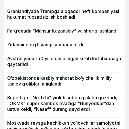
Grenlandiyada Trampga aloqador neft kompaniyasi
hukumat ruxsatisiz ish boshladi
Farg‘onada “Mansur Kazanskiy” va sherigi ushlandi
Zidanning o‘g‘li yangi jamoaga o‘tdi
Avstraliyada 150 yil oldin olingan kitob kutubxonaga
qaytarildi
O‘zbekistonda kasbiy mahorat bo‘yicha ilk milliy
tanlov g‘oliblari aniqlandi
Superliga. “Neftchi” yirik hisobda g‘alaba qozondi,
“OKMK” super kambek evaziga “Bunyodkor”dan
ustun keldi, “Nasaf” durang qayd etdi
Moskvada reysga kechikkan yo‘lovchilar samolyotni
uchish-qo‘nish yo‘lagida to‘xtatishga urindi (video)