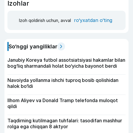
Izohlar
ro‘yxatdan o‘ting
Izoh qoldirish uchun, avval
So‘nggi yangiliklar
Janubiy Koreya futbol assotsiatsiyasi hakamlar bilan
bog‘liq sharmandali holat bo‘yicha bayonot berdi
Navoiyda yollanma ishchi tuproq bosib qolishidan
halok bo‘ldi
Ilhom Aliyev va Donald Tramp telefonda muloqot
qildi
Taqdirning kutilmagan tuhfalari: tasodifan mashhur
rolga ega chiqqan 8 aktyor