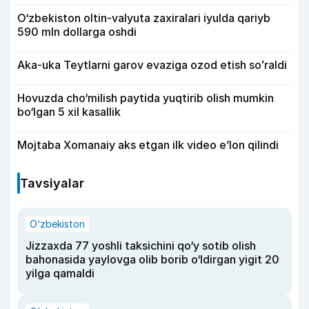
O‘zbekiston oltin-valyuta zaxiralari iyulda qariyb
590 mln dollarga oshdi
Aka-uka Teytlarni garov evaziga ozod etish soʻraldi
Hovuzda cho‘milish paytida yuqtirib olish mumkin
bo‘lgan 5 xil kasallik
Mojtaba Xomanaiy aks etgan ilk video e’lon qilindi
Tavsiyalar
O‘zbekiston
Jizzaxda 77 yoshli taksichini qo‘y sotib olish
bahonasida yaylovga olib borib o‘ldirgan yigit 20
yilga qamaldi