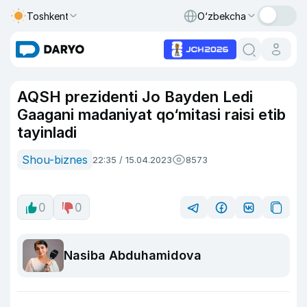
Toshkent
O‘zbekcha
AQSH prezidenti Jo Bayden Ledi
Gaagani madaniyat qo‘mitasi raisi etib
tayinladi
Shou-biznes
22:35 / 15.04.2023
8573
0
0
Nasiba Abduhamidova