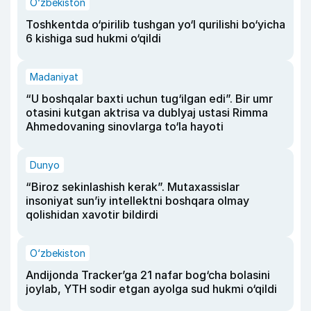
O‘zbekiston
Toshkentda o‘pirilib tushgan yo‘l qurilishi bo‘yicha
6 kishiga sud hukmi o‘qildi
Madaniyat
“U boshqalar baxti uchun tug‘ilgan edi”. Bir umr
otasini kutgan aktrisa va dublyaj ustasi Rimma
Ahmedovaning sinovlarga to‘la hayoti
Dunyo
“Biroz sekinlashish kerak”. Mutaxassislar
insoniyat sun’iy intellektni boshqara olmay
qolishidan xavotir bildirdi
O‘zbekiston
Andijonda Tracker’ga 21 nafar bog‘cha bolasini
joylab, YTH sodir etgan ayolga sud hukmi o‘qildi