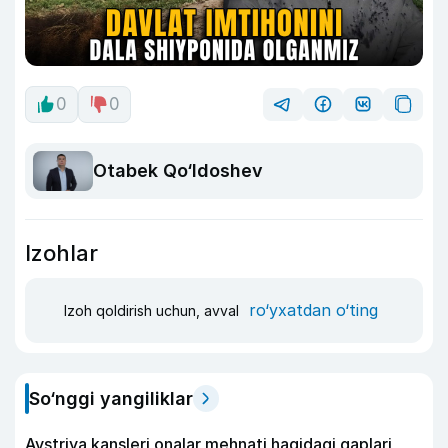
0
0
Otabek Qo‘ldoshev
Izohlar
ro‘yxatdan o‘ting
Izoh qoldirish uchun, avval
So‘nggi yangiliklar
Avstriya kansleri onalar mehnati haqidagi gaplari