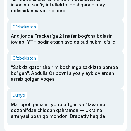
insoniyat sun’iy intellektni boshqara olmay
qolishidan xavotir bildirdi
O‘zbekiston
Andijonda Tracker’ga 21 nafar bog‘cha bolasini
joylab, YTH sodir etgan ayolga sud hukmi o‘qildi
O‘zbekiston
“Sakkiz qator she’rim boshimga sakkizta bomba
bo‘lgan”. Abdulla Oripovni siyosiy ayblovlardan
asrab qolgan voqea
Dunyo
Mariupol qamalini yorib oʻtgan va “Izvarino
qozoni”dan chiqqan qahramon — Ukraina
armiyasi bosh qoʻmondoni Drapatiy haqida