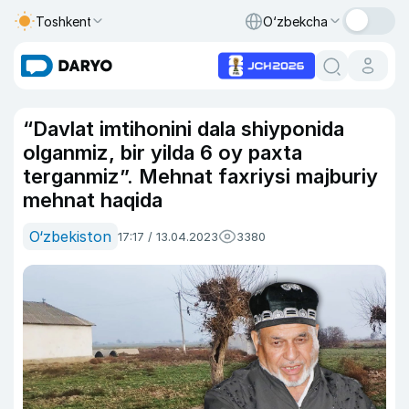
Toshkent
O‘zbekcha
“Davlat imtihonini dala shiyponida
olganmiz, bir yilda 6 oy paxta
terganmiz”. Mehnat faxriysi majburiy
mehnat haqida
O‘zbekiston
17:17 / 13.04.2023
3380