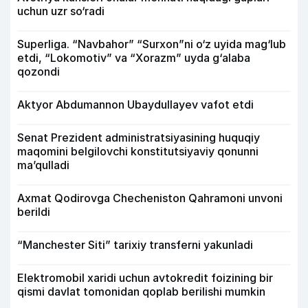
uchun uzr so‘radi
Superliga. “Navbahor” “Surxon”ni o‘z uyida mag‘lub
etdi, “Lokomotiv” va “Xorazm” uyda g‘alaba
qozondi
Aktyor Abdu­mannon Ubaydullayev vafot etdi
Senat Prezident administratsiyasining huquqiy
maqomini belgilovchi konstitutsiyaviy qonunni
ma’qulladi
Axmat Qodirovga Checheniston Qahramoni unvoni
berildi
“Manchester Siti” tarixiy transferni yakunladi
Elektromobil xaridi uchun avtokredit foizining bir
qismi davlat tomonidan qoplab berilishi mumkin