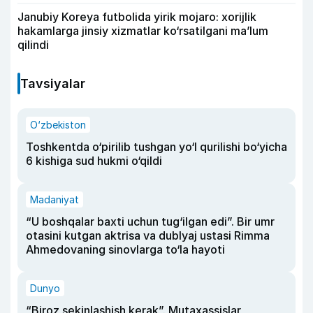
Janubiy Koreya futbolida yirik mojaro: xorijlik
hakamlarga jinsiy xizmatlar ko‘rsatilgani ma’lum
qilindi
Tavsiyalar
O‘zbekiston
Toshkentda o‘pirilib tushgan yo‘l qurilishi bo‘yicha
6 kishiga sud hukmi o‘qildi
Madaniyat
“U boshqalar baxti uchun tug‘ilgan edi”. Bir umr
otasini kutgan aktrisa va dublyaj ustasi Rimma
Ahmedovaning sinovlarga to‘la hayoti
Dunyo
“Biroz sekinlashish kerak”. Mutaxassislar