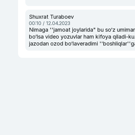
Shuxrat Turaboev
00:10 / 12.04.2023
Nimaga ''jamoat joylarida" bu so‘z umiman 
bo‘lsa video yozuvlar ham kifoya qiladi-k
jazodan ozod bo‘laveradimi ''