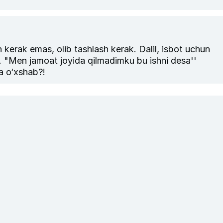
kerak emas, olib tashlash kerak. Dalil, isbot uchun
u. "Men jamoat joyida qilmadimku bu ishni desa''
boshliqlar''ga o‘xshab?!