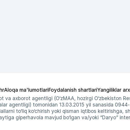
hr
Aloqa ma'lumotlari
Foydalanish shartlari
Yangiliklar arx
t va axborot agentligi (O‘zMAA, hozirgi O‘zbekiston Res
ar agentligi) tomonidan 13.03.2015 yil sanasida 0944
allarni to‘liq ko‘chirish yoki qisman iqtibos keltirishga, 
ytiga giperhavola mavjud bo‘lgan va/yoki “Daryo” intern