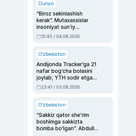
Dunyo
“Biroz sekinlashish
kerak”. Mutaxassislar
insoniyat sun’iy
intellektni boshqara
12:40 / 04.08.2026
olmay qolishidan xavotir
bildirdi
O‘zbekiston
Andijonda Tracker’ga 21
nafar bog‘cha bolasini
joylab, YTH sodir etgan
ayolga sud hukmi o‘qildi
23:41 / 03.08.2026
O‘zbekiston
“Sakkiz qator she’rim
boshimga sakkizta
bomba bo‘lgan”. Abdulla
Oripovni siyosiy