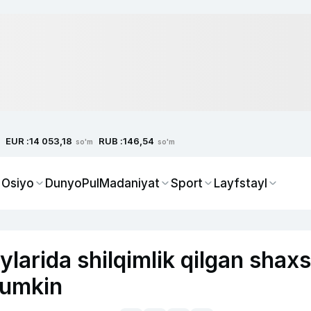
EUR :
RUB :
14 053,18
146,54
so'm
so'm
 Osiyo
Dunyo
Pul
Madaniyat
Sport
Layfstayl
larida shilqimlik qilgan shaxs
mumkin