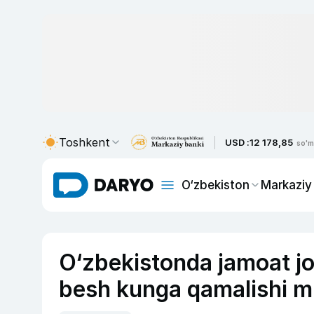
Toshkent
USD :
12 178,85
so'm
O‘zbekiston
Markaziy
O‘zbekistonda jamoat joy
besh kunga qamalishi 