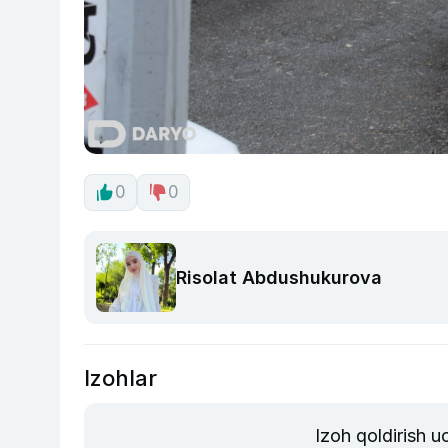
0
0
Risolat Abdushukurova
Izohlar
Izoh qoldirish 