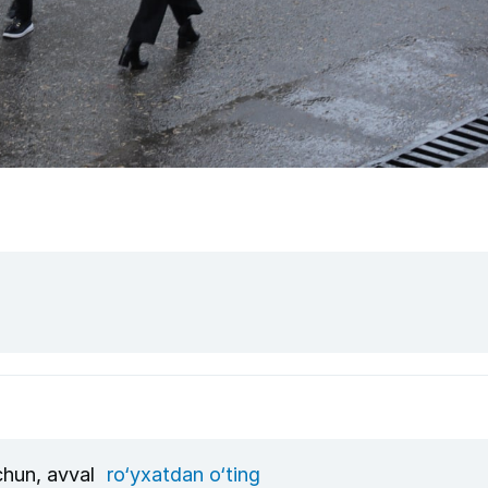
uchun, avval
ro‘yxatdan o‘ting