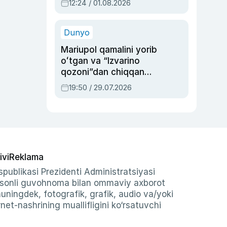
12:24 / 01.08.2026
ayblovlardan asrab
qolgan voqea
Dunyo
Mariupol qamalini yorib
oʻtgan va “Izvarino
qozoni”dan chiqqan
qahramon — Ukraina
19:50 / 29.07.2026
armiyasi bosh
qoʻmondoni Drapatiy
haqida
ivi
Reklama
publikasi Prezidenti Administratsiyasi
-sonli guvohnoma bilan ommaviy axborot
shuningdek, fotografik, grafik, audio va/yoki
et-nashrining muallifligini ko‘rsatuvchi