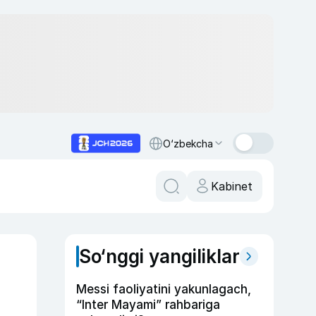
O‘zbekcha
Kabinet
So‘nggi yangiliklar
Messi faoliyatini yakunlagach,
“Inter Mayami” rahbariga