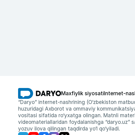
Maxfiylik siyosati
Internet-nas
“Daryo” internet-nashrining (O‘zbekiston matbuo
huzuridagi Axborot va ommaviy kommunikatsiyal
vositasi sifatida ro‘yxatga olingan. Matnli materi
videomateriallaridan foydalanishga “daryo.uz” sa
yozuv ilova qilingan taqdirda yo‘l qo‘yiladi.