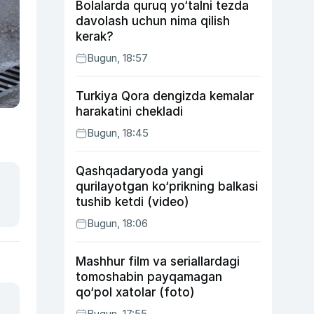
Bolalarda quruq yo‘talni tezda
davolash uchun nima qilish
kerak?
Bugun, 18:57
Turkiya Qora dengizda kemalar
harakatini chekladi
Bugun, 18:45
Qashqadaryoda yangi
qurilayotgan ko‘prikning balkasi
tushib ketdi (video)
Bugun, 18:06
Mashhur film va seriallardagi
tomoshabin payqamagan
qo‘pol xatolar (foto)
Bugun, 17:55