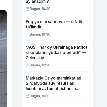
aylanadimi?
Bugun, 19:38
Eng yaxshi sarmoya — sifatli
ta’limdir
Bugun, 19:30
“AQSH har oy Ukrainaga Patriot
raketalarini yetkazib beradi” —
Zelenskiy
Bugun, 19:30
Markaziy Osiyo mamlakatlari
Sirdaryoda suv resurslari
hisobini avtomatlashtirish
rejasini ishlab chiqishni
Bugun, 19:10
ma’qulladi