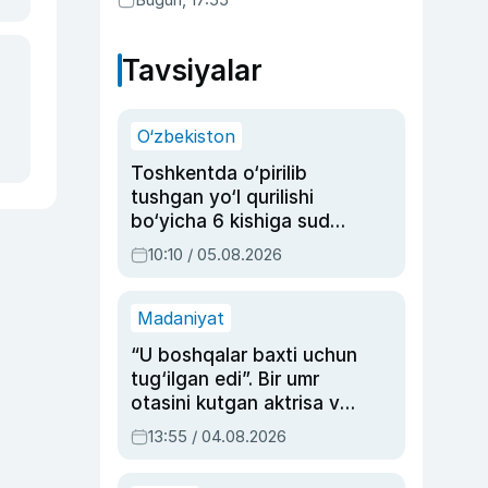
Tavsiyalar
O‘zbekiston
Toshkentda o‘pirilib
tushgan yo‘l qurilishi
bo‘yicha 6 kishiga sud
hukmi o‘qildi
10:10 / 05.08.2026
Madaniyat
“U boshqalar baxti uchun
tug‘ilgan edi”. Bir umr
otasini kutgan aktrisa va
dublyaj ustasi Rimma
13:55 / 04.08.2026
Ahmedovaning
sinovlarga to‘la hayoti