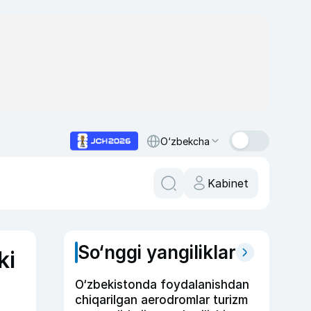
O‘zbekcha
Kabinet
So‘nggi yangiliklar
ki
O‘zbekistonda foydalanishdan
chiqarilgan aerodromlar turizm