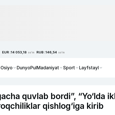
EUR :
RUB :
14 053,18
146,54
so'm
so'm
 Osiyo
Dunyo
Pul
Madaniyat
Sport
Layfstayl
cha quvlab bordi”, “Yo‘lda ik
qchiliklar qishlog‘iga kirib