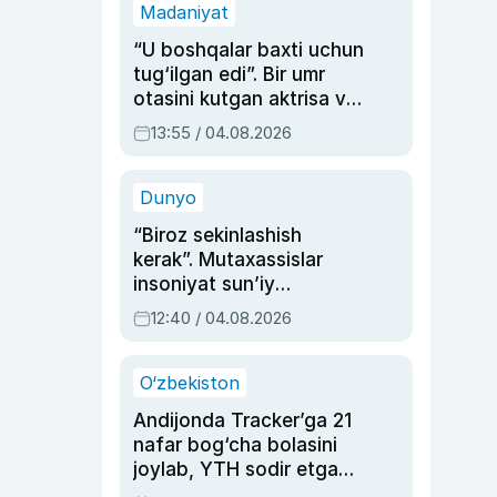
Madaniyat
“U boshqalar baxti uchun
tug‘ilgan edi”. Bir umr
otasini kutgan aktrisa va
dublyaj ustasi Rimma
13:55 / 04.08.2026
Ahmedovaning
sinovlarga to‘la hayoti
Dunyo
“Biroz sekinlashish
kerak”. Mutaxassislar
insoniyat sun’iy
intellektni boshqara
12:40 / 04.08.2026
olmay qolishidan xavotir
bildirdi
O‘zbekiston
Andijonda Tracker’ga 21
nafar bog‘cha bolasini
joylab, YTH sodir etgan
ayolga sud hukmi o‘qildi