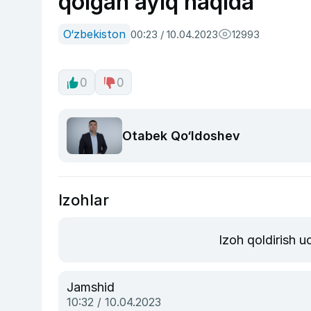
qolgan ayiq haqida
O‘zbekiston
00:23 / 10.04.2023
12993
0
0
Otabek Qo‘ldoshev
Izohlar
Izoh qoldirish 
Jamshid
10:32 / 10.04.2023