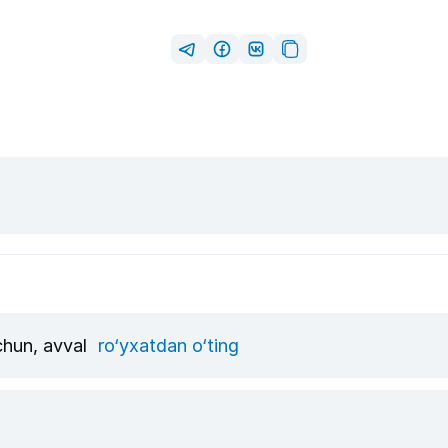
uchun, avval
ro‘yxatdan o‘ting