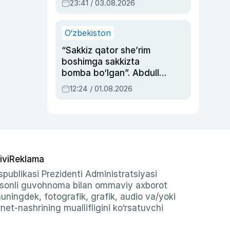
23:41 / 03.08.2026
O‘zbekiston
“Sakkiz qator she’rim
boshimga sakkizta
bomba bo‘lgan”. Abdulla
Oripovni siyosiy
12:24 / 01.08.2026
ayblovlardan asrab
qolgan voqea
ivi
Reklama
publikasi Prezidenti Administratsiyasi
-sonli guvohnoma bilan ommaviy axborot
shuningdek, fotografik, grafik, audio va/yoki
et-nashrining muallifligini ko‘rsatuvchi