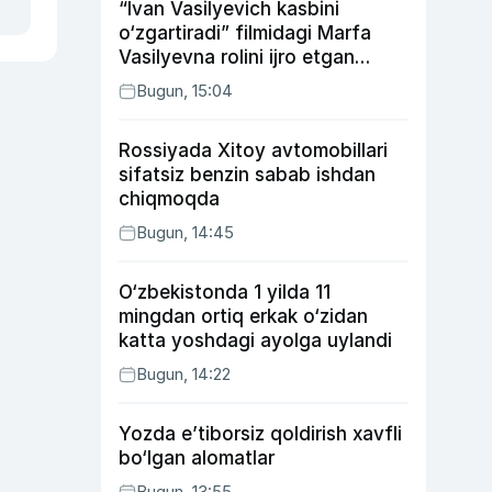
“Ivan Vasilyevich kasbini
o‘zgartiradi” filmidagi Marfa
Vasilyevna rolini ijro etgan
aktrisaning taqdiri qanday
Bugun, 15:04
kechdi?
Rossiyada Xitoy avtomobillari
sifatsiz benzin sabab ishdan
chiqmoqda
Bugun, 14:45
O‘zbekistonda 1 yilda 11
mingdan ortiq erkak o‘zidan
katta yoshdagi ayolga uylandi
Bugun, 14:22
Yozda e’tiborsiz qoldirish xavfli
bo‘lgan alomatlar
Bugun, 13:55