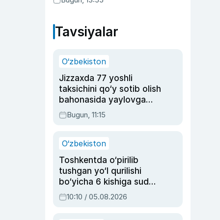
Tavsiyalar
O‘zbekiston
Jizzaxda 77 yoshli
taksichini qo‘y sotib olish
bahonasida yaylovga
olib borib o‘ldirgan yigit
Bugun, 11:15
20 yilga qamaldi
O‘zbekiston
Toshkentda o‘pirilib
tushgan yo‘l qurilishi
bo‘yicha 6 kishiga sud
hukmi o‘qildi
10:10 / 05.08.2026