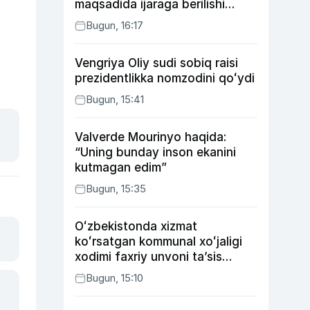
maqsadida ijaraga berilishi
mumkin
Bugun, 16:17
Vengriya Oliy sudi sobiq raisi
prezidentlikka nomzodini qoʻydi
Bugun, 15:41
Valverde Mourinyo haqida:
“Uning bunday inson ekanini
kutmagan edim”
Bugun, 15:35
Oʻzbekistonda xizmat
koʻrsatgan kommunal xoʻjaligi
xodimi faxriy unvoni taʼsis
etilishi mumkin
Bugun, 15:10