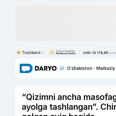
Toshkent
USD :
12 178,85
so'm
O‘zbekiston
Markaziy
“Qizimni ancha masofaga
ayolga tashlangan”. Chiro