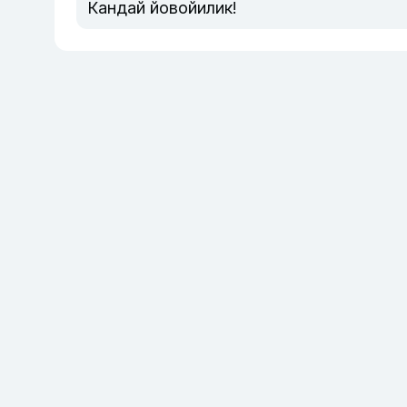
Кандай йовойилик!