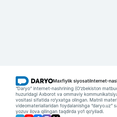
Maxfiylik siyosati
Internet-nas
“Daryo” internet-nashrining (O‘zbekiston matbuo
huzuridagi Axborot va ommaviy kommunikatsiyal
vositasi sifatida ro‘yxatga olingan. Matnli materi
videomateriallaridan foydalanishga “daryo.uz” sa
yozuv ilova qilingan taqdirda yo‘l qo‘yiladi.