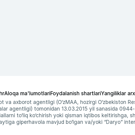
hr
Aloqa ma'lumotlari
Foydalanish shartlari
Yangiliklar arx
t va axborot agentligi (O‘zMAA, hozirgi O‘zbekiston Res
ar agentligi) tomonidan 13.03.2015 yil sanasida 0944
allarni to‘liq ko‘chirish yoki qisman iqtibos keltirishga, 
ytiga giperhavola mavjud bo‘lgan va/yoki “Daryo” intern