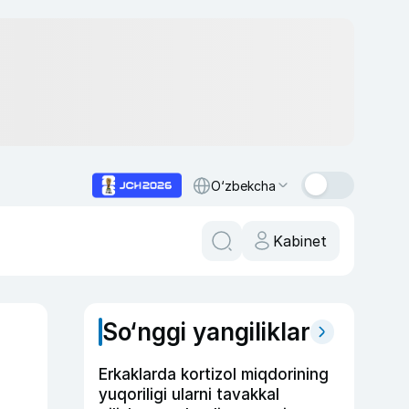
O‘zbekcha
Kabinet
So‘nggi yangiliklar
a
Erkaklarda kortizol miqdorining
yuqoriligi ularni tavakkal