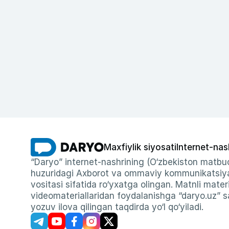
Maxfiylik siyosati
Internet-nas
“Daryo” internet-nashrining (O‘zbekiston matbuo
huzuridagi Axborot va ommaviy kommunikatsiyal
vositasi sifatida ro‘yxatga olingan. Matnli materi
videomateriallaridan foydalanishga “daryo.uz” sa
yozuv ilova qilingan taqdirda yo‘l qo‘yiladi.