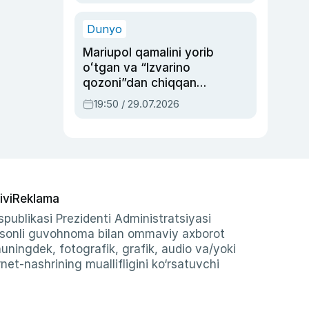
qolgan voqea
Dunyo
Mariupol qamalini yorib
oʻtgan va “Izvarino
qozoni”dan chiqqan
qahramon — Ukraina
19:50 / 29.07.2026
armiyasi bosh
qoʻmondoni Drapatiy
haqida
ivi
Reklama
publikasi Prezidenti Administratsiyasi
-sonli guvohnoma bilan ommaviy axborot
shuningdek, fotografik, grafik, audio va/yoki
et-nashrining muallifligini ko‘rsatuvchi