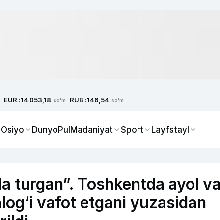
EUR :
RUB :
14 053,18
146,54
so'm
so'm
 Osiyo
Dunyo
Pul
Madaniyat
Sport
Layfstayl
a turgan”. Toshkentda ayol v
log‘i vafot etgani yuzasidan