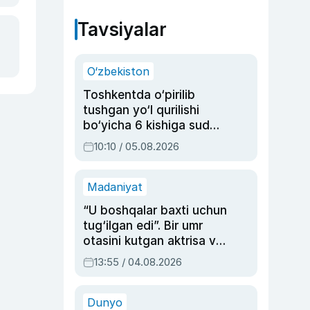
Tavsiyalar
O‘zbekiston
Toshkentda o‘pirilib
tushgan yo‘l qurilishi
bo‘yicha 6 kishiga sud
hukmi o‘qildi
10:10 / 05.08.2026
Madaniyat
“U boshqalar baxti uchun
tug‘ilgan edi”. Bir umr
otasini kutgan aktrisa va
dublyaj ustasi Rimma
13:55 / 04.08.2026
Ahmedovaning
sinovlarga to‘la hayoti
Dunyo