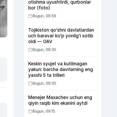
otishma uyushtirdi, qurbonlar
bor (foto)
Bugun, 09:59
Tojikiston qo‘shni davlatlardan
uch baravar ko‘p yonilg‘i sotib
oldi — OAV
Bugun, 09:35
Keskin syujet va kutilmagan
yakun: barcha davrlarning eng
yaxshi 5 ta trilleri
Bugun, 09:30
Menejer Maxachev uchun eng
qiyin raqib kim ekanini aytdi
Bugun, 09:15