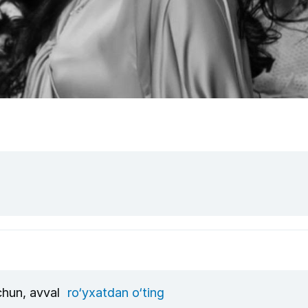
uchun, avval
ro‘yxatdan o‘ting