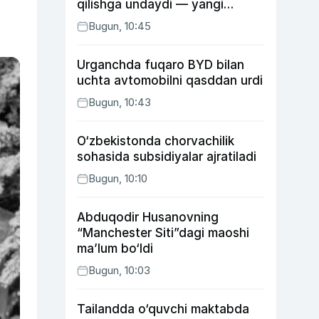
qilishga undaydi — yangi
tadqiqot
Bugun, 10:45
Urganchda fuqaro BYD bilan
uchta avtomobilni qasddan urdi
Bugun, 10:43
O‘zbekistonda chorvachilik
sohasida subsidiyalar ajratiladi
Bugun, 10:10
Abduqodir Husanovning
“Manchester Siti”dagi maoshi
ma’lum bo‘ldi
Bugun, 10:03
Tailandda o‘quvchi maktabda