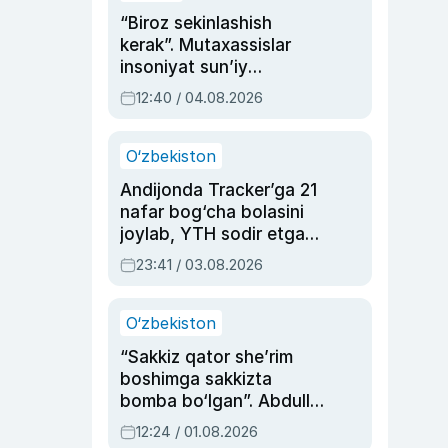
“Biroz sekinlashish
kerak”. Mutaxassislar
insoniyat sun’iy
intellektni boshqara
12:40 / 04.08.2026
olmay qolishidan xavotir
bildirdi
O‘zbekiston
Andijonda Tracker’ga 21
nafar bog‘cha bolasini
joylab, YTH sodir etgan
ayolga sud hukmi o‘qildi
23:41 / 03.08.2026
O‘zbekiston
“Sakkiz qator she’rim
boshimga sakkizta
bomba bo‘lgan”. Abdulla
Oripovni siyosiy
12:24 / 01.08.2026
ayblovlardan asrab