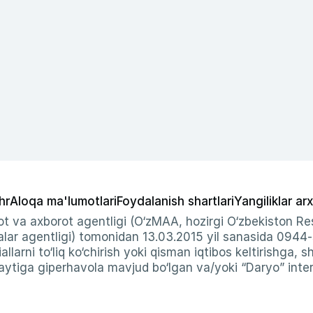
hr
Aloqa ma'lumotlari
Foydalanish shartlari
Yangiliklar arx
t va axborot agentligi (O‘zMAA, hozirgi O‘zbekiston Res
ar agentligi) tomonidan 13.03.2015 yil sanasida 0944
allarni to‘liq ko‘chirish yoki qisman iqtibos keltirishga, 
ytiga giperhavola mavjud bo‘lgan va/yoki “Daryo” intern