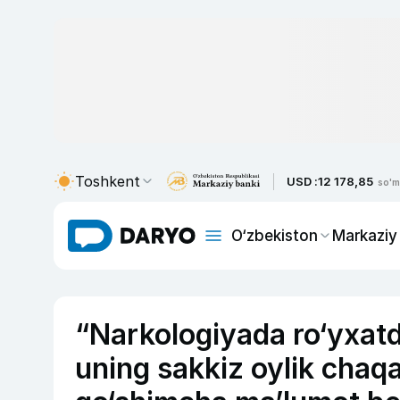
Toshkent
USD :
12 178,85
so'm
O‘zbekiston
Markaziy
“Narkologiyada ro‘yxatd
uning sakkiz oylik chaqa