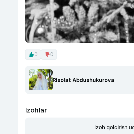
0
0
Risolat Abdushukurova
Izohlar
Izoh qoldirish 