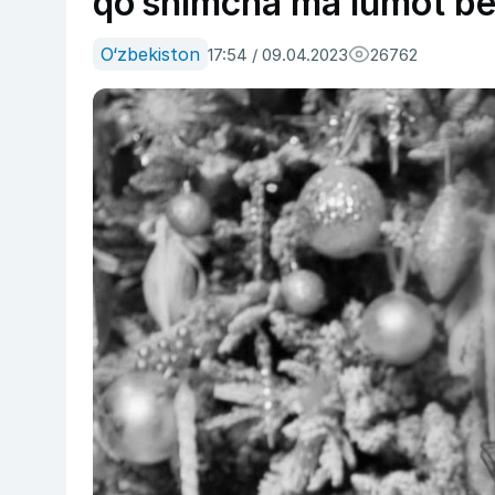
qo‘shimcha maʼlumot ber
O‘zbekiston
17:54 / 09.04.2023
26762