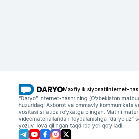
Maxfiylik siyosati
Internet-nas
“Daryo” internet-nashrining (O‘zbekiston matbuo
huzuridagi Axborot va ommaviy kommunikatsiyal
vositasi sifatida ro‘yxatga olingan. Matnli materi
videomateriallaridan foydalanishga “daryo.uz” sa
yozuv ilova qilingan taqdirda yo‘l qo‘yiladi.