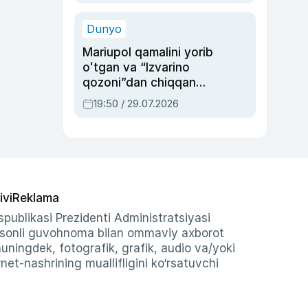
qolgan voqea
Dunyo
Mariupol qamalini yorib
oʻtgan va “Izvarino
qozoni”dan chiqqan
qahramon — Ukraina
19:50 / 29.07.2026
armiyasi bosh
qoʻmondoni Drapatiy
haqida
ivi
Reklama
publikasi Prezidenti Administratsiyasi
-sonli guvohnoma bilan ommaviy axborot
shuningdek, fotografik, grafik, audio va/yoki
et-nashrining muallifligini ko‘rsatuvchi