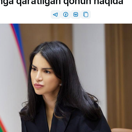
shga qaratilgan qonun haqida