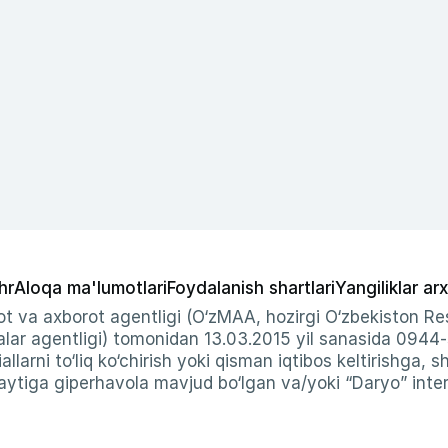
hr
Aloqa ma'lumotlari
Foydalanish shartlari
Yangiliklar arx
t va axborot agentligi (O‘zMAA, hozirgi O‘zbekiston Res
ar agentligi) tomonidan 13.03.2015 yil sanasida 0944
allarni to‘liq ko‘chirish yoki qisman iqtibos keltirishga, 
ytiga giperhavola mavjud bo‘lgan va/yoki “Daryo” intern