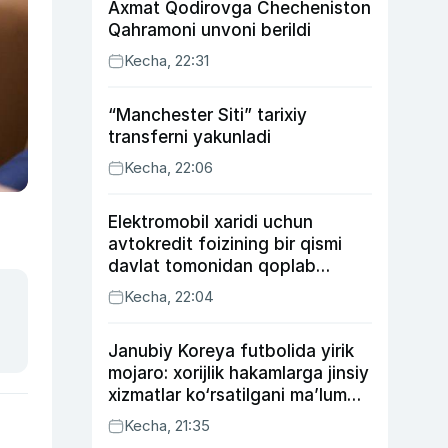
Axmat Qodirovga Checheniston
Qahramoni unvoni berildi
Kecha, 22:31
“Manchester Siti” tarixiy
transferni yakunladi
Kecha, 22:06
Elektromobil xaridi uchun
avtokredit foizining bir qismi
davlat tomonidan qoplab
berilishi mumkin
Kecha, 22:04
Janubiy Koreya futbolida yirik
mojaro: xorijlik hakamlarga jinsiy
xizmatlar ko‘rsatilgani ma’lum
qilindi
Kecha, 21:35