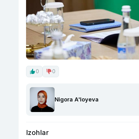
0
0
Nigora A'loyeva
Izohlar