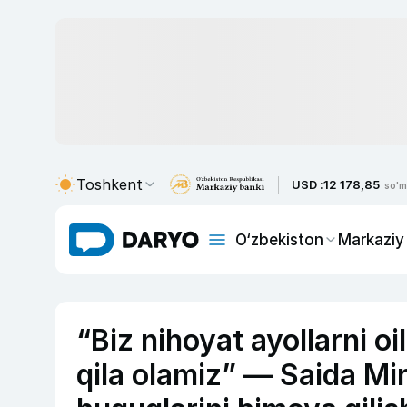
Toshkent
USD :
12 178,85
so'm
O‘zbekiston
Markaziy
“Biz nihoyat ayollarni o
qila olamiz” — Saida Mir