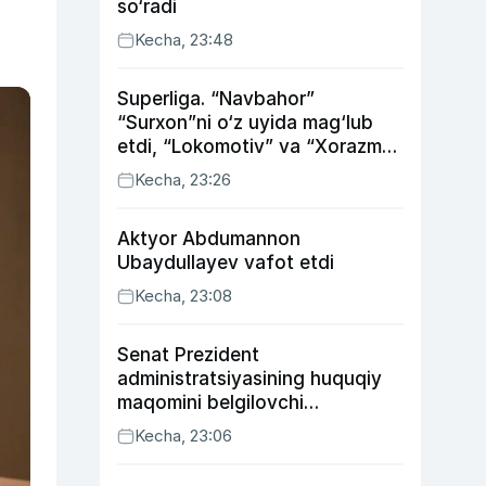
so‘radi
Kecha, 23:48
Superliga. “Navbahor”
“Surxon”ni o‘z uyida mag‘lub
etdi, “Lokomotiv” va “Xorazm”
uyda g‘alaba qozondi
Kecha, 23:26
Aktyor Abdu­mannon
Ubaydullayev vafot etdi
Kecha, 23:08
Senat Prezident
administratsiyasining huquqiy
maqomini belgilovchi
konstitutsiyaviy qonunni
Kecha, 23:06
ma’qulladi