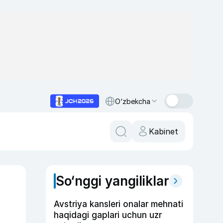
O‘zbekcha
Kabinet
So‘nggi yangiliklar
Avstriya kansleri onalar mehnati
haqidagi gaplari uchun uzr