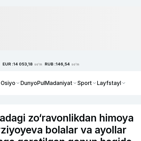
EUR :
RUB :
14 053,18
146,54
so'm
so'm
 Osiyo
Dunyo
Pul
Madaniyat
Sport
Layfstayl
iladagi zo‘ravonlikdan himoya
ziyoyeva bolalar va ayollar