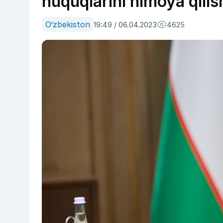
huquqlarini himoya qili
O‘zbekiston
19:49 / 06.04.2023
4625