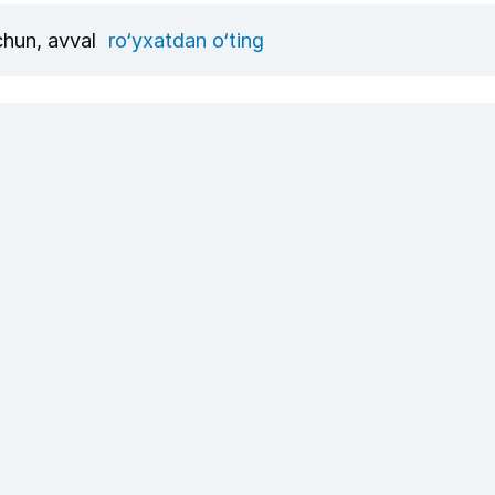
uchun, avval
ro‘yxatdan o‘ting