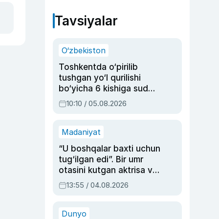
Tavsiyalar
O‘zbekiston
Toshkentda o‘pirilib
tushgan yo‘l qurilishi
bo‘yicha 6 kishiga sud
hukmi o‘qildi
10:10 / 05.08.2026
Madaniyat
“U boshqalar baxti uchun
tug‘ilgan edi”. Bir umr
otasini kutgan aktrisa va
dublyaj ustasi Rimma
13:55 / 04.08.2026
Ahmedovaning
sinovlarga to‘la hayoti
Dunyo