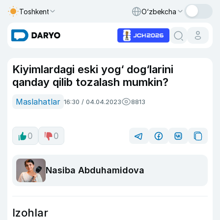
Toshkent
O‘zbekcha
Kiyimlardagi eski yog‘ dog‘larini
qanday qilib tozalash mumkin?
Maslahatlar
16:30 / 04.04.2023
8813
0
0
Nasiba Abduhamidova
Izohlar