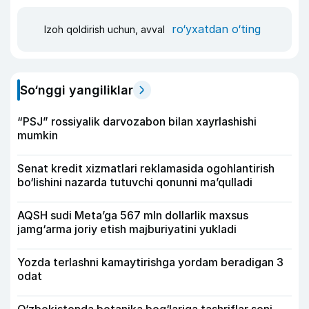
ro‘yxatdan o‘ting
Izoh qoldirish uchun, avval
So‘nggi yangiliklar
“PSJ” rossiyalik darvozabon bilan xayrlashishi
mumkin
Senat kredit xizmatlari reklamasida ogohlantirish
bo‘lishini nazarda tutuvchi qonunni ma’qulladi
AQSH sudi Meta’ga 567 mln dollarlik maxsus
jamg‘arma joriy etish majburiyatini yukladi
Yozda terlashni kamaytirishga yordam beradigan 3
odat
O‘zbekistonda botanika bog‘lariga tashriflar soni