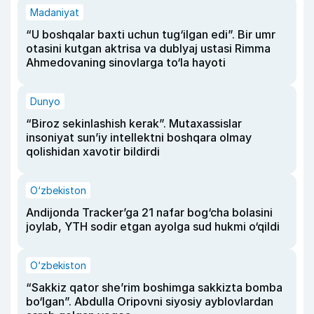
Madaniyat
“U boshqalar baxti uchun tug‘ilgan edi”. Bir umr
otasini kutgan aktrisa va dublyaj ustasi Rimma
Ahmedovaning sinovlarga to‘la hayoti
Dunyo
“Biroz sekinlashish kerak”. Mutaxassislar
insoniyat sun’iy intellektni boshqara olmay
qolishidan xavotir bildirdi
O‘zbekiston
Andijonda Tracker’ga 21 nafar bog‘cha bolasini
joylab, YTH sodir etgan ayolga sud hukmi o‘qildi
O‘zbekiston
“Sakkiz qator she’rim boshimga sakkizta bomba
bo‘lgan”. Abdulla Oripovni siyosiy ayblovlardan