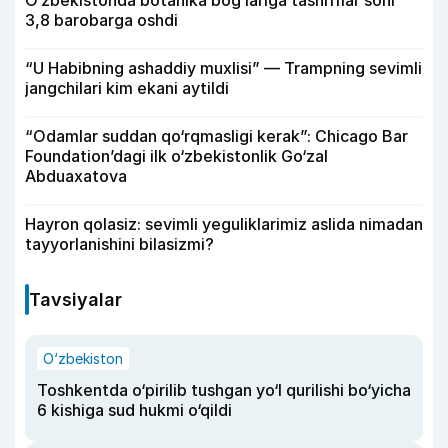
3,8 barobarga oshdi
“U Habibning ashaddiy muxlisi” — Trampning sevimli
jangchilari kim ekani aytildi
“Odamlar suddan qo‘rqmasligi kerak”: Chicago Bar
Foundation’dagi ilk o‘zbekistonlik Go‘zal
Abduaxatova
Hayron qolasiz: sevimli yeguliklarimiz aslida nimadan
tayyorlanishini bilasizmi?
Tavsiyalar
O‘zbekiston
Toshkentda o‘pirilib tushgan yo‘l qurilishi bo‘yicha
6 kishiga sud hukmi o‘qildi