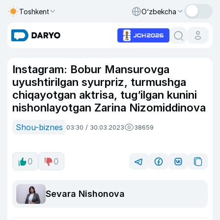
Toshkent
O‘zbekcha
Instagram: Bobur Mansurovga
uyushtirilgan syurpriz, turmushga
chiqayotgan aktrisa, tug‘ilgan kunini
nishonlayotgan Zarina Nizomiddinova
Shou-biznes
03:30 / 30.03.2023
38659
0
0
Sevara Nishonova