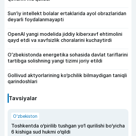
Sun’iy intellekt bolalar ertaklarida ayol obrazlaridan
deyarli foydalanmayapti
OpenAI yangi modelida jiddiy kiberxavf ehtimolini
qayd etdi va xavfsizlik choralarini kuchaytirdi
Oʻzbekistonda energetika sohasida davlat tariflarini
tartibga solishning yangi tizimi joriy etildi
Gollivud aktyorlarining ko‘pchilik bilmaydigan taniqli
qarindoshlari
Tavsiyalar
O‘zbekiston
Toshkentda o‘pirilib tushgan yo‘l qurilishi bo‘yicha
6 kishiga sud hukmi o‘qildi