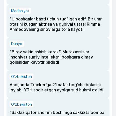
Madaniyat
“U boshqalar baxti uchun tug‘ilgan edi”. Bir umr
otasini kutgan aktrisa va dublyaj ustasi Rimma
Ahmedovaning sinovlarga to‘la hayoti
Dunyo
“Biroz sekinlashish kerak”. Mutaxassislar
insoniyat sun’iy intellektni boshqara olmay
qolishidan xavotir bildirdi
O‘zbekiston
Andijonda Tracker’ga 21 nafar bog‘cha bolasini
joylab, YTH sodir etgan ayolga sud hukmi o‘qildi
O‘zbekiston
“Sakkiz qator she’rim boshimga sakkizta bomba