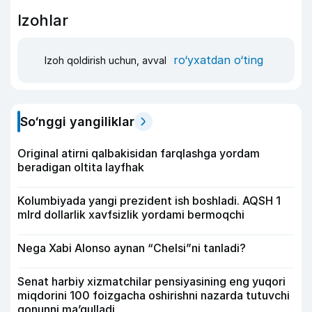
Izohlar
ro‘yxatdan o‘ting
Izoh qoldirish uchun, avval
So‘nggi yangiliklar
Original atirni qalbakisidan farqlashga yordam
beradigan oltita layfhak
Kolumbiyada yangi prezident ish boshladi. AQSH 1
mlrd dollarlik xavfsizlik yordami bermoqchi
Nega Xabi Alonso aynan “Chelsi”ni tanladi?
Senat harbiy xizmatchilar pensiyasining eng yuqori
miqdorini 100 foizgacha oshirishni nazarda tutuvchi
qonunni ma’qulladi