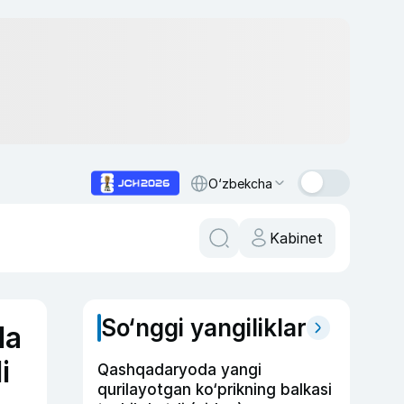
O‘zbekcha
Kabinet
So‘nggi yangiliklar
da
i
Qashqadaryoda yangi
qurilayotgan ko‘prikning balkasi