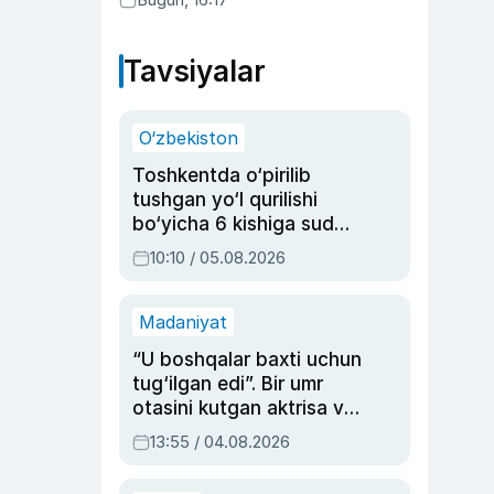
Tavsiyalar
O‘zbekiston
Toshkentda o‘pirilib
tushgan yo‘l qurilishi
bo‘yicha 6 kishiga sud
hukmi o‘qildi
10:10 / 05.08.2026
Madaniyat
“U boshqalar baxti uchun
tug‘ilgan edi”. Bir umr
otasini kutgan aktrisa va
dublyaj ustasi Rimma
13:55 / 04.08.2026
Ahmedovaning
sinovlarga to‘la hayoti