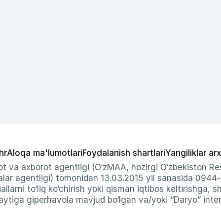
hr
Aloqa ma'lumotlari
Foydalanish shartlari
Yangiliklar arx
t va axborot agentligi (O‘zMAA, hozirgi O‘zbekiston Res
ar agentligi) tomonidan 13.03.2015 yil sanasida 0944
allarni to‘liq ko‘chirish yoki qisman iqtibos keltirishga, 
ytiga giperhavola mavjud bo‘lgan va/yoki “Daryo” intern