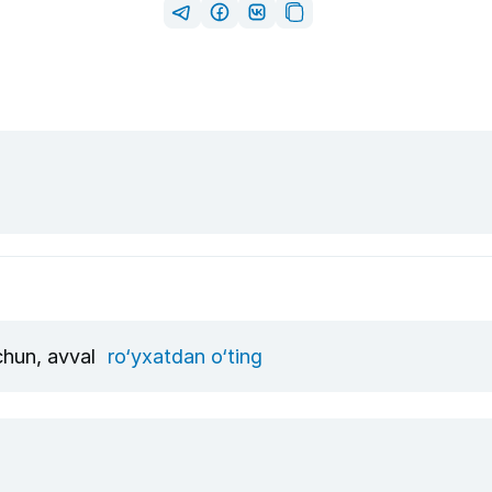
uchun, avval
ro‘yxatdan o‘ting