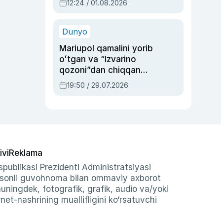
12:24 / 01.08.2026
ayblovlardan asrab
qolgan voqea
Dunyo
Mariupol qamalini yorib
oʻtgan va “Izvarino
qozoni”dan chiqqan
qahramon — Ukraina
19:50 / 29.07.2026
armiyasi bosh
qoʻmondoni Drapatiy
haqida
ivi
Reklama
publikasi Prezidenti Administratsiyasi
-sonli guvohnoma bilan ommaviy axborot
shuningdek, fotografik, grafik, audio va/yoki
et-nashrining muallifligini ko‘rsatuvchi