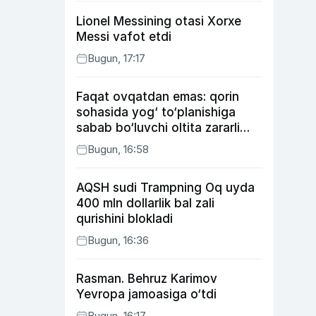
Lionel Messining otasi Xorxe
Messi vafot etdi
Bugun, 17:17
Faqat ovqatdan emas: qorin
sohasida yog‘ to‘planishiga
sabab bo‘luvchi oltita zararli
odat
Bugun, 16:58
AQSH sudi Trampning Oq uyda
400 mln dollarlik bal zali
qurishini blokladi
Bugun, 16:36
Rasman. Behruz Karimov
Yevropa jamoasiga o‘tdi
Bugun, 16:17