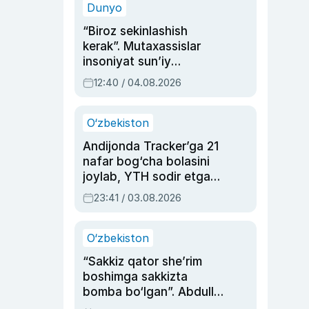
Dunyo
“Biroz sekinlashish
kerak”. Mutaxassislar
insoniyat sun’iy
intellektni boshqara
12:40 / 04.08.2026
olmay qolishidan xavotir
bildirdi
O‘zbekiston
Andijonda Tracker’ga 21
nafar bog‘cha bolasini
joylab, YTH sodir etgan
ayolga sud hukmi o‘qildi
23:41 / 03.08.2026
O‘zbekiston
“Sakkiz qator she’rim
boshimga sakkizta
bomba bo‘lgan”. Abdulla
Oripovni siyosiy