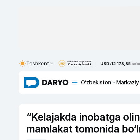
Toshkent
USD :
12 178,85
so'm
O‘zbekiston
Markaziy
“Kelajakda inobatga oli
mamlakat tomonida bo‘l