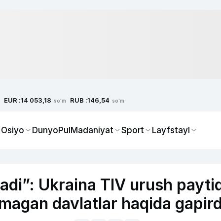
EUR :
RUB :
14 053,18
146,54
so'm
so'm
 Osiyo
Dunyo
Pul
Madaniyat
Sport
Layfstayl
nadi”: Ukraina TIV urush payti
magan davlatlar haqida gapird