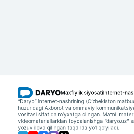
Maxfiylik siyosati
Internet-nas
“Daryo” internet-nashrining (O‘zbekiston matbuo
huzuridagi Axborot va ommaviy kommunikatsiyal
vositasi sifatida ro‘yxatga olingan. Matnli materi
videomateriallaridan foydalanishga “daryo.uz” sa
yozuv ilova qilingan taqdirda yo‘l qo‘yiladi.