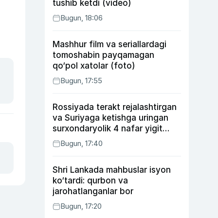
tushib ketdi (video)
Bugun, 18:06
Mashhur film va seriallardagi
tomoshabin payqamagan
qo‘pol xatolar (foto)
Bugun, 17:55
Rossiyada terakt rejalashtirgan
va Suriyaga ketishga uringan
surxondaryolik 4 nafar yigit
qamaldi
Bugun, 17:40
Shri Lankada mahbuslar isyon
ko‘tardi: qurbon va
jarohatlanganlar bor
Bugun, 17:20