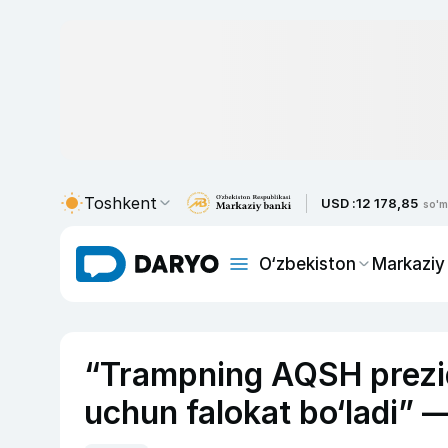
Toshkent
USD :
12 178,85
so'm
O‘zbekiston
Markaziy
“Trampning AQSH prezid
uchun falokat bo‘ladi” 