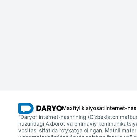
Maxfiylik siyosati
Internet-nas
“Daryo” internet-nashrining (O‘zbekiston matbuo
huzuridagi Axborot va ommaviy kommunikatsiyal
vositasi sifatida ro‘yxatga olingan. Matnli materi