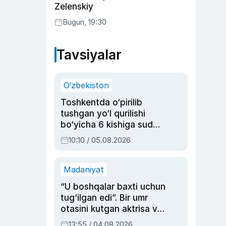
Zelenskiy
Bugun, 19:30
Tavsiyalar
O‘zbekiston
Toshkentda o‘pirilib
tushgan yo‘l qurilishi
bo‘yicha 6 kishiga sud
hukmi o‘qildi
10:10 / 05.08.2026
Madaniyat
“U boshqalar baxti uchun
tug‘ilgan edi”. Bir umr
otasini kutgan aktrisa va
dublyaj ustasi Rimma
13:55 / 04.08.2026