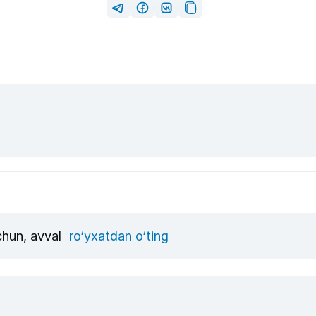
uchun, avval
ro‘yxatdan o‘ting