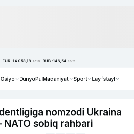
EUR :
RUB :
14 053,18
146,54
so'm
so'm
 Osiyo
Dunyo
Pul
Madaniyat
Sport
Layfstayl
entligiga nomzodi Ukraina
— NATO sobiq rahbari