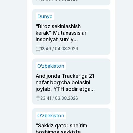
Ahmedovaning
sinovlarga to‘la hayoti
Dunyo
“Biroz sekinlashish
kerak”. Mutaxassislar
insoniyat sun’iy
intellektni boshqara
12:40 / 04.08.2026
olmay qolishidan xavotir
bildirdi
O‘zbekiston
Andijonda Tracker’ga 21
nafar bog‘cha bolasini
joylab, YTH sodir etgan
ayolga sud hukmi o‘qildi
23:41 / 03.08.2026
O‘zbekiston
“Sakkiz qator she’rim
boshimga sakkizta