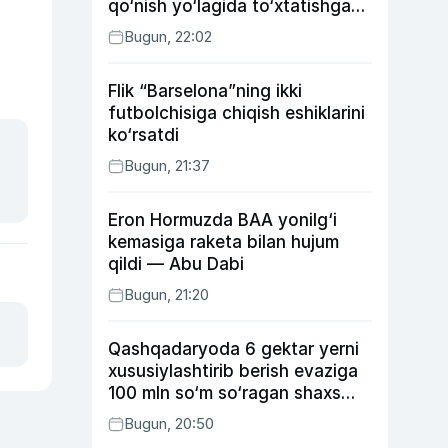
qo‘nish yo‘lagida to‘xtatishga
urindi (video)
Bugun, 22:02
Flik “Barselona”ning ikki
futbolchisiga chiqish eshiklarini
ko‘rsatdi
Bugun, 21:37
Eron Hormuzda BAA yonilg‘i
kemasiga raketa bilan hujum
qildi — Abu Dabi
Bugun, 21:20
Qashqadaryoda 6 gektar yerni
xususiylashtirib berish evaziga
100 mln so‘m so‘ragan shaxs
ushlandi
Bugun, 20:50