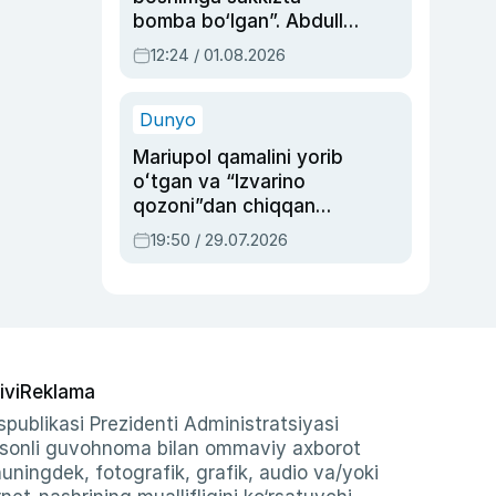
bomba bo‘lgan”. Abdulla
Oripovni siyosiy
12:24 / 01.08.2026
ayblovlardan asrab
qolgan voqea
Dunyo
Mariupol qamalini yorib
oʻtgan va “Izvarino
qozoni”dan chiqqan
qahramon — Ukraina
19:50 / 29.07.2026
armiyasi bosh
qoʻmondoni Drapatiy
haqida
ivi
Reklama
publikasi Prezidenti Administratsiyasi
-sonli guvohnoma bilan ommaviy axborot
shuningdek, fotografik, grafik, audio va/yoki