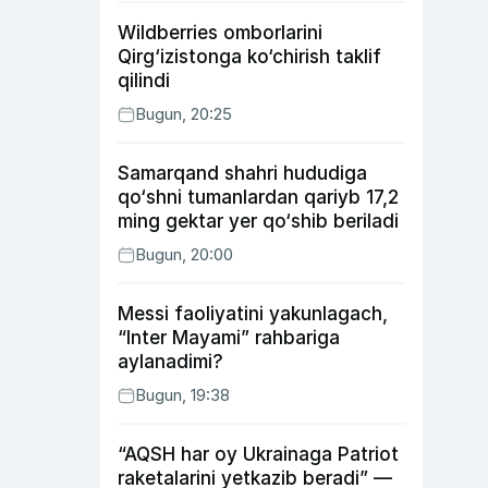
Wildberries omborlarini
Qirg‘izistonga ko‘chirish taklif
qilindi
Bugun, 20:25
Samarqand shahri hududiga
qo‘shni tumanlardan qariyb 17,2
ming gektar yer qo‘shib beriladi
Bugun, 20:00
Messi faoliyatini yakunlagach,
“Inter Mayami” rahbariga
aylanadimi?
Bugun, 19:38
“AQSH har oy Ukrainaga Patriot
raketalarini yetkazib beradi” —