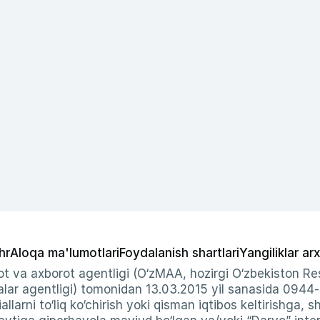
hr
Aloqa ma'lumotlari
Foydalanish shartlari
Yangiliklar arx
t va axborot agentligi (O‘zMAA, hozirgi O‘zbekiston Res
ar agentligi) tomonidan 13.03.2015 yil sanasida 0944
allarni to‘liq ko‘chirish yoki qisman iqtibos keltirishga, 