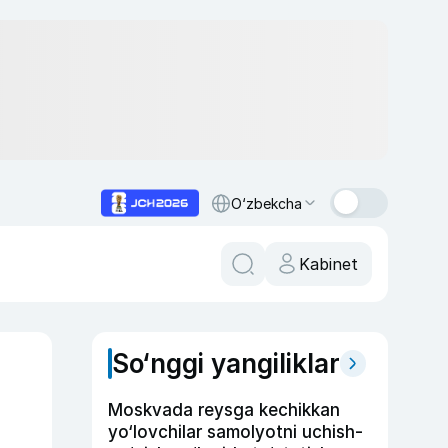
O‘zbekcha
Kabinet
So‘nggi yangiliklar
Moskvada reysga kechikkan
yo‘lovchilar samolyotni uchish-