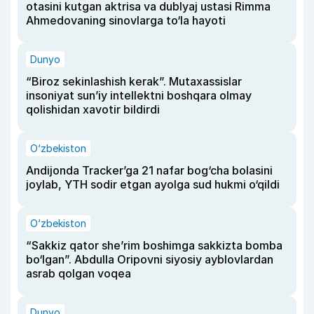
otasini kutgan aktrisa va dublyaj ustasi Rimma
Ahmedovaning sinovlarga to‘la hayoti
Dunyo
“Biroz sekinlashish kerak”. Mutaxassislar
insoniyat sun’iy intellektni boshqara olmay
qolishidan xavotir bildirdi
O‘zbekiston
Andijonda Tracker’ga 21 nafar bog‘cha bolasini
joylab, YTH sodir etgan ayolga sud hukmi o‘qildi
O‘zbekiston
“Sakkiz qator she’rim boshimga sakkizta bomba
bo‘lgan”. Abdulla Oripovni siyosiy ayblovlardan
asrab qolgan voqea
Dunyo