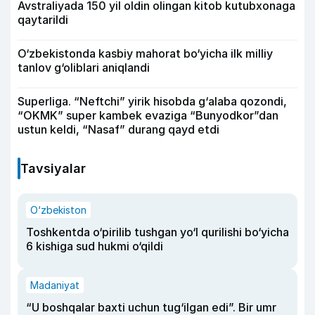
Avstraliyada 150 yil oldin olingan kitob kutubxonaga
qaytarildi
O‘zbekistonda kasbiy mahorat bo‘yicha ilk milliy
tanlov g‘oliblari aniqlandi
Superliga. “Neftchi” yirik hisobda g‘alaba qozondi,
“OKMK” super kambek evaziga “Bunyodkor”dan
ustun keldi, “Nasaf” durang qayd etdi
Tavsiyalar
O‘zbekiston
Toshkentda o‘pirilib tushgan yo‘l qurilishi bo‘yicha
6 kishiga sud hukmi o‘qildi
Madaniyat
“U boshqalar baxti uchun tug‘ilgan edi”. Bir umr