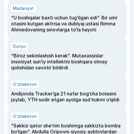
Madaniyat
“U boshqalar baxti uchun tug‘ilgan edi”. Bir umr
otasini kutgan aktrisa va dublyaj ustasi Rimma
Ahmedovaning sinovlarga to‘la hayoti
Dunyo
“Biroz sekinlashish kerak”. Mutaxassislar
insoniyat sun’iy intellektni boshqara olmay
qolishidan xavotir bildirdi
O‘zbekiston
Andijonda Tracker’ga 21 nafar bog‘cha bolasini
joylab, YTH sodir etgan ayolga sud hukmi o‘qildi
O‘zbekiston
“Sakkiz qator she’rim boshimga sakkizta bomba
bo‘lgan”. Abdulla Oripovni siyosiy ayblovlardan