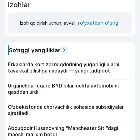
Izohlar
ro‘yxatdan o‘ting
Izoh qoldirish uchun, avval
So‘nggi yangiliklar
Erkaklarda kortizol miqdorining yuqoriligi ularni
tavakkal qilishga undaydi — yangi tadqiqot
Urganchda fuqaro BYD bilan uchta avtomobilni
qasddan urdi
O‘zbekistonda chorvachilik sohasida subsidiyalar
ajratiladi
Abduqodir Husanovning “Manchester Siti”dagi
maoshi ma’lum bo‘ldi