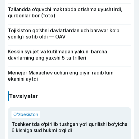
Tailandda o‘quvchi maktabda otishma uyushtirdi,
qurbonlar bor (foto)
Tojikiston qo‘shni davlatlardan uch baravar ko‘p
yonilg‘i sotib oldi — OAV
Keskin syujet va kutilmagan yakun: barcha
davrlarning eng yaxshi 5 ta trilleri
Menejer Maxachev uchun eng qiyin raqib kim
ekanini aytdi
Tavsiyalar
O‘zbekiston
Toshkentda o‘pirilib tushgan yo‘l qurilishi bo‘yicha
6 kishiga sud hukmi o‘qildi