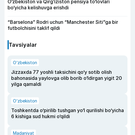
O‘zbekiston va Qirg‘iziston pensiya to‘lovlari
bo‘yicha kelishuvga erishdi
“Barselona” Rodri uchun “Manchester Siti”ga bir
futbolchisini taklif qildi
Tavsiyalar
O‘zbekiston
Jizzaxda 77 yoshli taksichini qo‘y sotib olish
bahonasida yaylovga olib borib o‘ldirgan yigit 20
yilga qamaldi
O‘zbekiston
Toshkentda o‘pirilib tushgan yo‘l qurilishi bo‘yicha
6 kishiga sud hukmi o‘qildi
Madaniyat