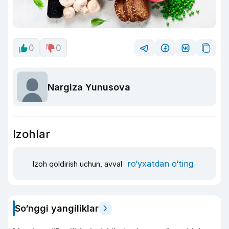
0
0
Nargiza Yunusova
Izohlar
ro‘yxatdan o‘ting
Izoh qoldirish uchun, avval
So‘nggi yangiliklar