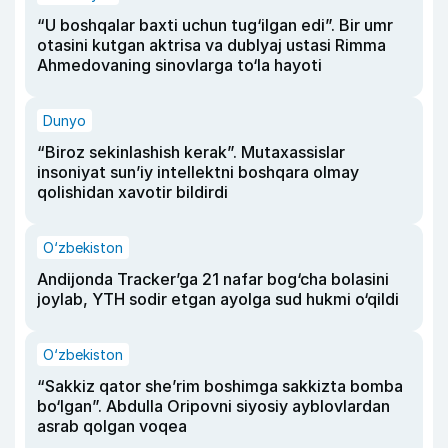
“U boshqalar baxti uchun tug‘ilgan edi”. Bir umr
otasini kutgan aktrisa va dublyaj ustasi Rimma
Ahmedovaning sinovlarga to‘la hayoti
Dunyo
“Biroz sekinlashish kerak”. Mutaxassislar
insoniyat sun’iy intellektni boshqara olmay
qolishidan xavotir bildirdi
O‘zbekiston
Andijonda Tracker’ga 21 nafar bog‘cha bolasini
joylab, YTH sodir etgan ayolga sud hukmi o‘qildi
O‘zbekiston
“Sakkiz qator she’rim boshimga sakkizta bomba
bo‘lgan”. Abdulla Oripovni siyosiy ayblovlardan
asrab qolgan voqea