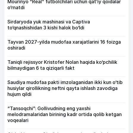
Mourinyo “Real” futbolchilari uchun qat’iy qoidalar
o‘rnatdi
Sirdaryoda yuk mashinasi va Captiva
to‘qnashishidan 3 kishi halok bo‘ldi
Tayvan 2027-yilda mudofaa xarajatlarini 16 foizga
oshiradi
Taniqli rejissyor Kristofer Nolan haqida ko‘pchilik
bilmaydigan 6 ta qiziqarli fakt
Saudiya mudofaa pakti imzolaganidan ikki kun o‘tib
husiylar qirollikning neftni qayta ishlash zavodiga
hujum qildi
“Tansoqchi”: Gollivudning eng yaxshi
melodramalaridan birining kadr ortida qolib ketgan
voqealari