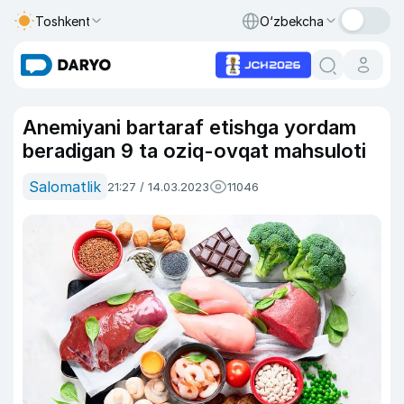
Toshkent
O‘zbekcha
Anemiyani bartaraf etishga yordam
beradigan 9 ta oziq-ovqat mahsuloti
Salomatlik
21:27 / 14.03.2023
11046