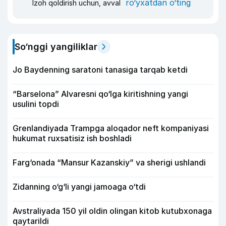
ro‘yxatdan o‘ting
Izoh qoldirish uchun, avval
So‘nggi yangiliklar
Jo Baydenning saratoni tanasiga tarqab ketdi
“Barselona” Alvaresni qo‘lga kiritishning yangi
usulini topdi
Grenlandiyada Trampga aloqador neft kompaniyasi
hukumat ruxsatisiz ish boshladi
Farg‘onada “Mansur Kazanskiy” va sherigi ushlandi
Zidanning o‘g‘li yangi jamoaga o‘tdi
Avstraliyada 150 yil oldin olingan kitob kutubxonaga
qaytarildi