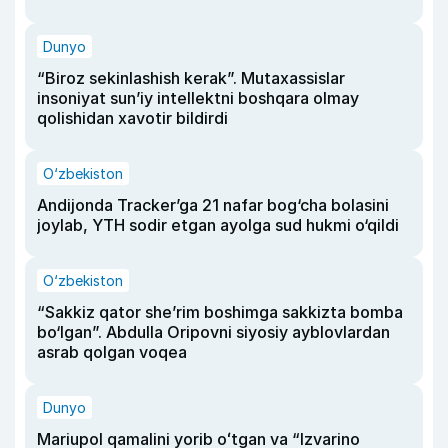
Dunyo
“Biroz sekinlashish kerak”. Mutaxassislar
insoniyat sun’iy intellektni boshqara olmay
qolishidan xavotir bildirdi
O‘zbekiston
Andijonda Tracker’ga 21 nafar bog‘cha bolasini
joylab, YTH sodir etgan ayolga sud hukmi o‘qildi
O‘zbekiston
“Sakkiz qator she’rim boshimga sakkizta bomba
bo‘lgan”. Abdulla Oripovni siyosiy ayblovlardan
asrab qolgan voqea
Dunyo
Mariupol qamalini yorib oʻtgan va “Izvarino