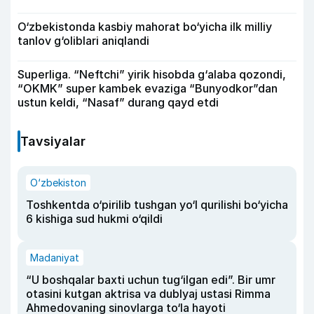
O‘zbekistonda kasbiy mahorat bo‘yicha ilk milliy
tanlov g‘oliblari aniqlandi
Superliga. “Neftchi” yirik hisobda g‘alaba qozondi,
“OKMK” super kambek evaziga “Bunyodkor”dan
ustun keldi, “Nasaf” durang qayd etdi
Tavsiyalar
O‘zbekiston
Toshkentda o‘pirilib tushgan yo‘l qurilishi bo‘yicha
6 kishiga sud hukmi o‘qildi
Madaniyat
“U boshqalar baxti uchun tug‘ilgan edi”. Bir umr
otasini kutgan aktrisa va dublyaj ustasi Rimma
Ahmedovaning sinovlarga to‘la hayoti