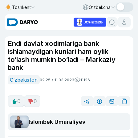
Toshkent
O‘zbekcha
Endi davlat xodimlariga bank
ishlamaydigan kunlari ham oylik
to‘lash mumkin bo‘ladi – Markaziy
bank
O‘zbekiston
02:25 / 11.03.2023
11126
0
0
Islombek Umaraliyev