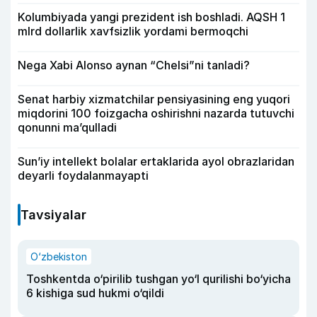
Kolumbiyada yangi prezident ish boshladi. AQSH 1
mlrd dollarlik xavfsizlik yordami bermoqchi
Nega Xabi Alonso aynan “Chelsi”ni tanladi?
Senat harbiy xizmatchilar pensiyasining eng yuqori
miqdorini 100 foizgacha oshirishni nazarda tutuvchi
qonunni ma’qulladi
Sun’iy intellekt bolalar ertaklarida ayol obrazlaridan
deyarli foydalanmayapti
Tavsiyalar
O‘zbekiston
Toshkentda o‘pirilib tushgan yo‘l qurilishi bo‘yicha
6 kishiga sud hukmi o‘qildi