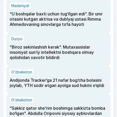
Madaniyat
“U boshqalar baxti uchun tug‘ilgan edi”. Bir umr
otasini kutgan aktrisa va dublyaj ustasi Rimma
Ahmedovaning sinovlarga to‘la hayoti
Dunyo
“Biroz sekinlashish kerak”. Mutaxassislar
insoniyat sun’iy intellektni boshqara olmay
qolishidan xavotir bildirdi
O‘zbekiston
Andijonda Tracker’ga 21 nafar bog‘cha bolasini
joylab, YTH sodir etgan ayolga sud hukmi o‘qildi
O‘zbekiston
“Sakkiz qator she’rim boshimga sakkizta bomba
bo‘lgan”. Abdulla Oripovni siyosiy ayblovlardan