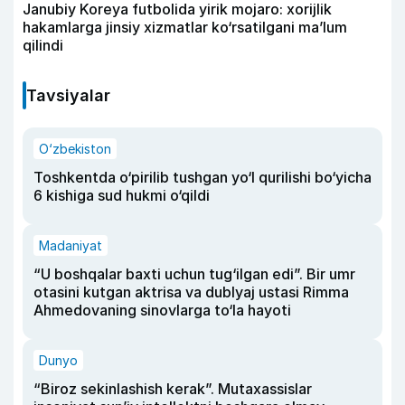
Janubiy Koreya futbolida yirik mojaro: xorijlik
hakamlarga jinsiy xizmatlar ko‘rsatilgani ma’lum
qilindi
Tavsiyalar
O‘zbekiston
Toshkentda o‘pirilib tushgan yo‘l qurilishi bo‘yicha
6 kishiga sud hukmi o‘qildi
Madaniyat
“U boshqalar baxti uchun tug‘ilgan edi”. Bir umr
otasini kutgan aktrisa va dublyaj ustasi Rimma
Ahmedovaning sinovlarga to‘la hayoti
Dunyo
“Biroz sekinlashish kerak”. Mutaxassislar