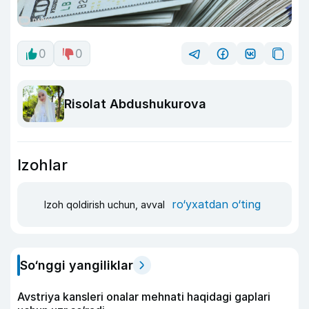
0
0
Risolat Abdushukurova
Izohlar
ro‘yxatdan o‘ting
Izoh qoldirish uchun, avval
So‘nggi yangiliklar
Avstriya kansleri onalar mehnati haqidagi gaplari