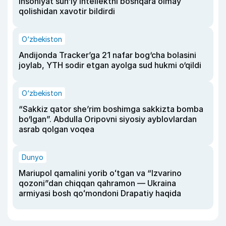
insoniyat sun’iy intellektni boshqara olmay
qolishidan xavotir bildirdi
O‘zbekiston
Andijonda Tracker’ga 21 nafar bog‘cha bolasini
joylab, YTH sodir etgan ayolga sud hukmi o‘qildi
O‘zbekiston
“Sakkiz qator she’rim boshimga sakkizta bomba
bo‘lgan”. Abdulla Oripovni siyosiy ayblovlardan
asrab qolgan voqea
Dunyo
Mariupol qamalini yorib oʻtgan va “Izvarino
qozoni”dan chiqqan qahramon — Ukraina
armiyasi bosh qoʻmondoni Drapatiy haqida