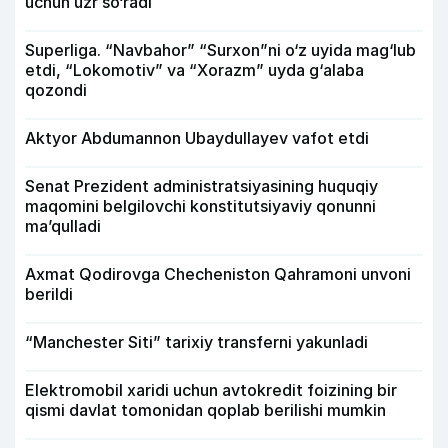
uchun uzr so‘radi
Superliga. “Navbahor” “Surxon”ni o‘z uyida mag‘lub
etdi, “Lokomotiv” va “Xorazm” uyda g‘alaba
qozondi
Aktyor Abdu­mannon Ubaydullayev vafot etdi
Senat Prezident administratsiyasining huquqiy
maqomini belgilovchi konstitutsiyaviy qonunni
ma’qulladi
Axmat Qodirovga Checheniston Qahramoni unvoni
berildi
“Manchester Siti” tarixiy transferni yakunladi
Elektromobil xaridi uchun avtokredit foizining bir
qismi davlat tomonidan qoplab berilishi mumkin