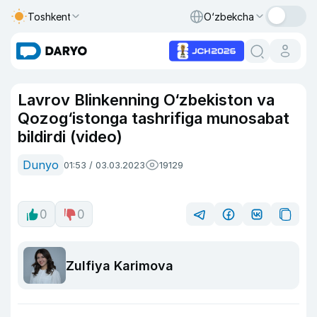
Toshkent
O‘zbekcha
Lavrov Blinkenning O‘zbekiston va
Qozog‘istonga tashrifiga munosabat
bildirdi (video)
Dunyo
01:53 / 03.03.2023
19129
0
0
Zulfiya Karimova