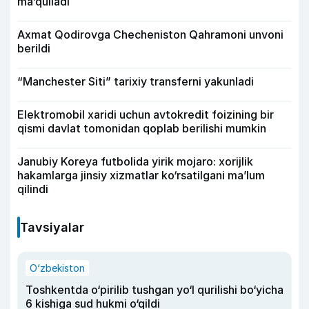
ma’qulladi
Axmat Qodirovga Checheniston Qahramoni unvoni
berildi
“Manchester Siti” tarixiy transferni yakunladi
Elektromobil xaridi uchun avtokredit foizining bir
qismi davlat tomonidan qoplab berilishi mumkin
Janubiy Koreya futbolida yirik mojaro: xorijlik
hakamlarga jinsiy xizmatlar ko‘rsatilgani ma’lum
qilindi
Tavsiyalar
O‘zbekiston
Toshkentda o‘pirilib tushgan yo‘l qurilishi bo‘yicha
6 kishiga sud hukmi o‘qildi