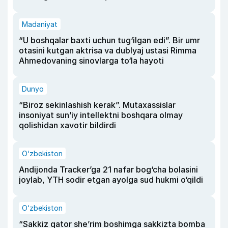
Madaniyat
“U boshqalar baxti uchun tug‘ilgan edi”. Bir umr
otasini kutgan aktrisa va dublyaj ustasi Rimma
Ahmedovaning sinovlarga to‘la hayoti
Dunyo
“Biroz sekinlashish kerak”. Mutaxassislar
insoniyat sun’iy intellektni boshqara olmay
qolishidan xavotir bildirdi
O‘zbekiston
Andijonda Tracker’ga 21 nafar bog‘cha bolasini
joylab, YTH sodir etgan ayolga sud hukmi o‘qildi
O‘zbekiston
“Sakkiz qator she’rim boshimga sakkizta bomba