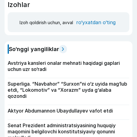
Izohlar
ro‘yxatdan o‘ting
Izoh qoldirish uchun, avval
So‘nggi yangiliklar
Avstriya kansleri onalar mehnati haqidagi gaplari
uchun uzr so‘radi
Superliga. “Navbahor” “Surxon”ni o‘z uyida mag‘lub
etdi, “Lokomotiv” va “Xorazm” uyda g‘alaba
qozondi
Aktyor Abdu­mannon Ubaydullayev vafot etdi
Senat Prezident administratsiyasining huquqiy
maqomini belgilovchi konstitutsiyaviy qonunni