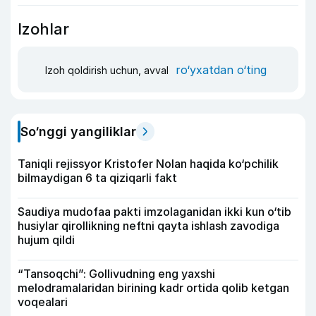
Izohlar
ro‘yxatdan o‘ting
Izoh qoldirish uchun, avval
So‘nggi yangiliklar
Taniqli rejissyor Kristofer Nolan haqida ko‘pchilik
bilmaydigan 6 ta qiziqarli fakt
Saudiya mudofaa pakti imzolaganidan ikki kun o‘tib
husiylar qirollikning neftni qayta ishlash zavodiga
hujum qildi
“Tansoqchi”: Gollivudning eng yaxshi
melodramalaridan birining kadr ortida qolib ketgan
voqealari