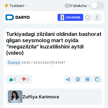
Toshkent
O‘zbekcha
Turkiyadagi zilzilani oldindan bashorat
qilgan seysmolog mart oyida
“megazilzila” kuzatilishini aytdi
(video)
Dunyo
04:05 / 02.03.2023
47647
0
0
Zulfiya Karimova