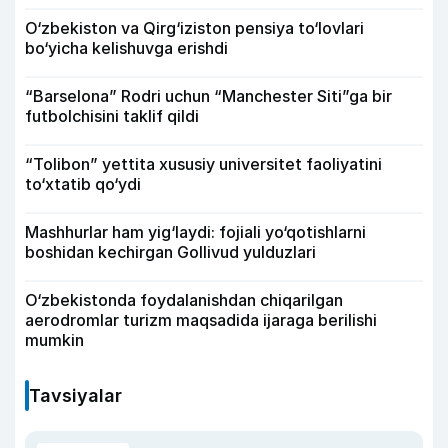
O‘zbekiston va Qirg‘iziston pensiya to‘lovlari
bo‘yicha kelishuvga erishdi
“Barselona” Rodri uchun “Manchester Siti”ga bir
futbolchisini taklif qildi
“Tolibon” yettita xususiy universitet faoliyatini
to‘xtatib qo‘ydi
Mashhurlar ham yig‘laydi: fojiali yo‘qotishlarni
boshidan kechirgan Gollivud yulduzlari
O‘zbekistonda foydalanishdan chiqarilgan
aerodromlar turizm maqsadida ijaraga berilishi
mumkin
Tavsiyalar