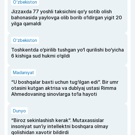
O‘zbekiston
Jizzaxda 77 yoshli taksichini qo‘y sotib olish
bahonasida yaylovga olib borib o‘ldirgan yigit 20
yilga qamaldi
O‘zbekiston
Toshkentda o‘pirilib tushgan yo‘l qurilishi bo‘yicha
6 kishiga sud hukmi o‘qildi
Madaniyat
“U boshqalar baxti uchun tug‘ilgan edi”. Bir umr
otasini kutgan aktrisa va dublyaj ustasi Rimma
Ahmedovaning sinovlarga to‘la hayoti
Dunyo
“Biroz sekinlashish kerak”. Mutaxassislar
insoniyat sun’iy intellektni boshqara olmay
qolishidan xavotir bildirdi