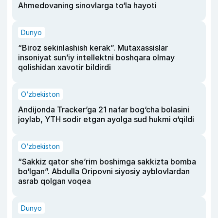
Ahmedovaning sinovlarga to‘la hayoti
Dunyo
“Biroz sekinlashish kerak”. Mutaxassislar
insoniyat sun’iy intellektni boshqara olmay
qolishidan xavotir bildirdi
O‘zbekiston
Andijonda Tracker’ga 21 nafar bog‘cha bolasini
joylab, YTH sodir etgan ayolga sud hukmi o‘qildi
O‘zbekiston
“Sakkiz qator she’rim boshimga sakkizta bomba
bo‘lgan”. Abdulla Oripovni siyosiy ayblovlardan
asrab qolgan voqea
Dunyo