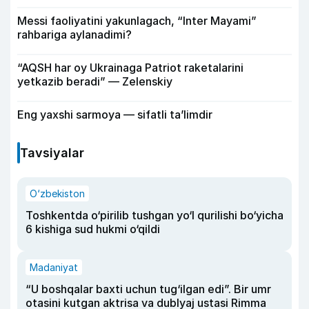
Messi faoliyatini yakunlagach, “Inter Mayami”
rahbariga aylanadimi?
“AQSH har oy Ukrainaga Patriot raketalarini
yetkazib beradi” — Zelenskiy
Eng yaxshi sarmoya — sifatli ta’limdir
Tavsiyalar
O‘zbekiston
Toshkentda o‘pirilib tushgan yo‘l qurilishi bo‘yicha
6 kishiga sud hukmi o‘qildi
Madaniyat
“U boshqalar baxti uchun tug‘ilgan edi”. Bir umr
otasini kutgan aktrisa va dublyaj ustasi Rimma