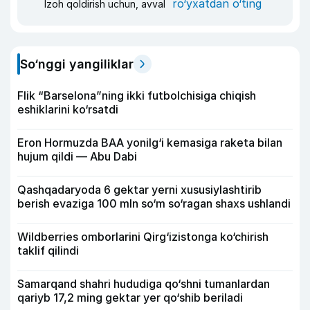
ro‘yxatdan o‘ting
Izoh qoldirish uchun, avval
So‘nggi yangiliklar
Flik “Barselona”ning ikki futbolchisiga chiqish
eshiklarini ko‘rsatdi
Eron Hormuzda BAA yonilg‘i kemasiga raketa bilan
hujum qildi — Abu Dabi
Qashqadaryoda 6 gektar yerni xususiylashtirib
berish evaziga 100 mln so‘m so‘ragan shaxs ushlandi
Wildberries omborlarini Qirg‘izistonga ko‘chirish
taklif qilindi
Samarqand shahri hududiga qo‘shni tumanlardan
qariyb 17,2 ming gektar yer qo‘shib beriladi