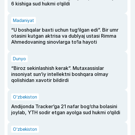
6 kishiga sud hukmi o‘qildi
Madaniyat
“U boshqalar baxti uchun tug‘ilgan edi”. Bir umr
otasini kutgan aktrisa va dublyaj ustasi Rimma
Ahmedovaning sinovlarga to‘la hayoti
Dunyo
“Biroz sekinlashish kerak”. Mutaxassislar
insoniyat sun’iy intellektni boshqara olmay
qolishidan xavotir bildirdi
O‘zbekiston
Andijonda Tracker’ga 21 nafar bog‘cha bolasini
joylab, YTH sodir etgan ayolga sud hukmi o‘qildi
O‘zbekiston