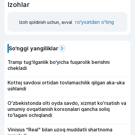
Izohlar
ro‘yxatdan o‘ting
Izoh qoldirish uchun, avval
So‘nggi yangiliklar
Tramp tug‘ilganlik bo‘yicha fuqarolik berishni
chekladi
Kottej savdosi ortidan tovlamachilik qilgan aka-uka
ushlandi
Oʻzbekistonda olti oyda savdo, xizmat koʻrsatish va
umumiy ovqatlanish korxonalari qancha soliq
toʻlagani ochiqlandi
Vinisius “Real” bilan uzoq muddatli shartnoma