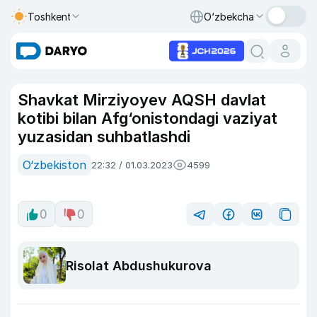
Toshkent
O‘zbekcha
Shavkat Mirziyoyev AQSH davlat
kotibi bilan Afg‘onistondagi vaziyat
yuzasidan suhbatlashdi
O‘zbekiston
22:32 / 01.03.2023
4599
0
0
Risolat Abdushukurova