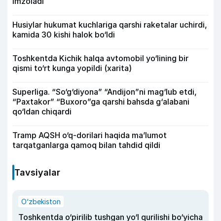
imzoladi
Husiylar hukumat kuchlariga qarshi raketalar uchirdi,
kamida 30 kishi halok bo‘ldi
Toshkentda Kichik halqa avtomobil yo‘lining bir
qismi to‘rt kunga yopildi (xarita)
Superliga. “So‘g‘diyona” “Andijon”ni mag‘lub etdi,
“Paxtakor” “Buxoro”ga qarshi bahsda g‘alabani
qo‘ldan chiqardi
Tramp AQSH o‘q-dorilari haqida ma’lumot
tarqatganlarga qamoq bilan tahdid qildi
Tavsiyalar
O‘zbekiston
Toshkentda o‘pirilib tushgan yo‘l qurilishi bo‘yicha