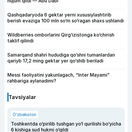
hujum qildi — Abu Dabi
Qashqadaryoda 6 gektar yerni xususiylashtirib
berish evaziga 100 mln so‘m so‘ragan shaxs ushlandi
Wildberries omborlarini Qirg‘izistonga ko‘chirish
taklif qilindi
Samarqand shahri hududiga qo‘shni tumanlardan
qariyb 17,2 ming gektar yer qo‘shib beriladi
Messi faoliyatini yakunlagach, “Inter Mayami”
rahbariga aylanadimi?
Tavsiyalar
O‘zbekiston
Toshkentda o‘pirilib tushgan yo‘l qurilishi bo‘yicha
6 kishiga sud hukmi o‘qildi