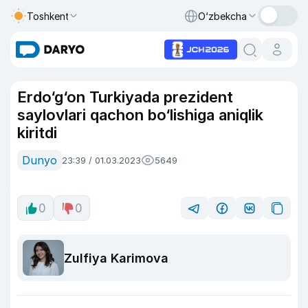
Toshkent
O‘zbekcha
Erdo‘g‘on Turkiyada prezident
saylovlari qachon bo‘lishiga aniqlik
kiritdi
Dunyo
23:39 / 01.03.2023
5649
0
0
Zulfiya Karimova