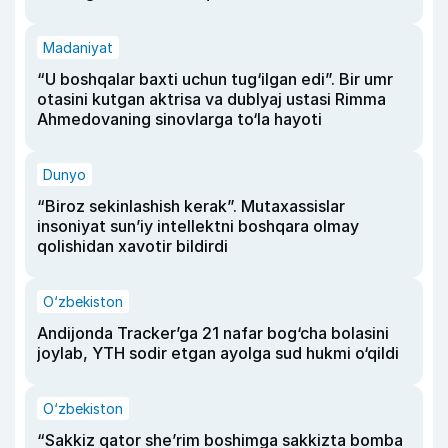
Madaniyat
“U boshqalar baxti uchun tug‘ilgan edi”. Bir umr
otasini kutgan aktrisa va dublyaj ustasi Rimma
Ahmedovaning sinovlarga to‘la hayoti
Dunyo
“Biroz sekinlashish kerak”. Mutaxassislar
insoniyat sun’iy intellektni boshqara olmay
qolishidan xavotir bildirdi
O‘zbekiston
Andijonda Tracker’ga 21 nafar bog‘cha bolasini
joylab, YTH sodir etgan ayolga sud hukmi o‘qildi
O‘zbekiston
“Sakkiz qator she’rim boshimga sakkizta bomba