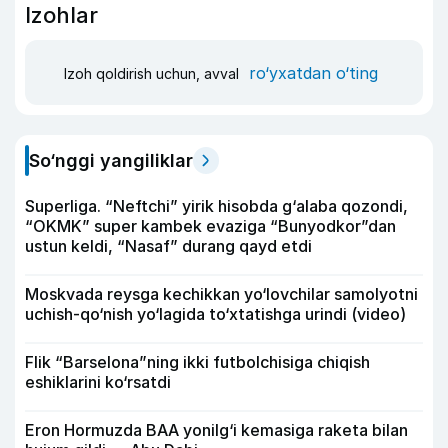
Izohlar
ro‘yxatdan o‘ting
Izoh qoldirish uchun, avval
So‘nggi yangiliklar
Superliga. “Neftchi” yirik hisobda g‘alaba qozondi,
“OKMK” super kambek evaziga “Bunyodkor”dan
ustun keldi, “Nasaf” durang qayd etdi
Moskvada reysga kechikkan yo‘lovchilar samolyotni
uchish-qo‘nish yo‘lagida to‘xtatishga urindi (video)
Flik “Barselona”ning ikki futbolchisiga chiqish
eshiklarini ko‘rsatdi
Eron Hormuzda BAA yonilg‘i kemasiga raketa bilan