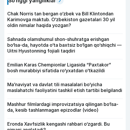
So‘nggi yangiliklar
Chak Norris tan bergan o‘zbek va Bill Klintondan
Karimovga maktub. O‘zbekiston gazetalari 30 yil
oldin nimalar haqida yozgan?
Sahnada olamshumul shon-shuhratga erishgan
bo‘lsa-da, hayotda o‘ta baxtsiz bo‘lgan qo‘shiqchi —
Uitni Hyustonning fojiali taqdiri
Emilian Karas Chempionlar Ligasida “Paxtakor”
bosh murabbiyi sifatida ro‘yxatdan o‘tkazildi
Ma’naviyat va davlat tili masalalari bo‘yicha
maslahatchi faoliyatini tashkil etish tartibi belgilandi
Mashhur filmlardagi improvizatsiya qilingan bo‘lsa-
da, kesib tashlanmagan epizodlar (video)
Eronda Xavfsizlik kengashi rahbari o‘zgardi. Bu
nimani anglatadi?