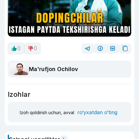
0
0
Ma'rufjon Ochilov
Izohlar
ro‘yxatdan o‘ting
Izoh qoldirish uchun, avval