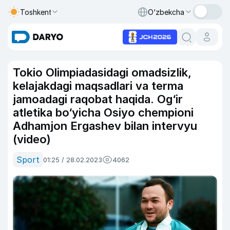
Toshkent
O‘zbekcha
Tokio Olimpiadasidagi omadsizlik,
kelajakdagi maqsadlari va terma
jamoadagi raqobat haqida. Og‘ir
atletika bo‘yicha Osiyo chempioni
Adhamjon Ergashev bilan intervyu
(video)
Sport
01:25 / 28.02.2023
4062