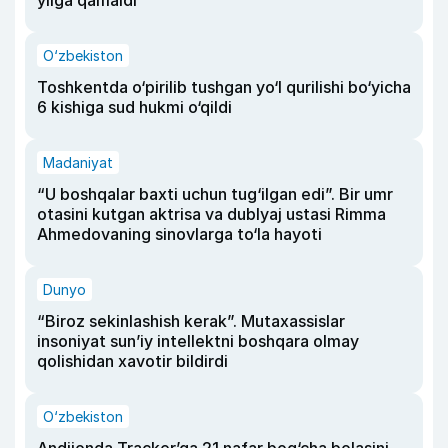
yilga qamaldi
O‘zbekiston
Toshkentda o‘pirilib tushgan yo‘l qurilishi bo‘yicha
6 kishiga sud hukmi o‘qildi
Madaniyat
“U boshqalar baxti uchun tug‘ilgan edi”. Bir umr
otasini kutgan aktrisa va dublyaj ustasi Rimma
Ahmedovaning sinovlarga to‘la hayoti
Dunyo
“Biroz sekinlashish kerak”. Mutaxassislar
insoniyat sun’iy intellektni boshqara olmay
qolishidan xavotir bildirdi
O‘zbekiston