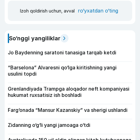
ro‘yxatdan o‘ting
Izoh qoldirish uchun, avval
So‘nggi yangiliklar
Jo Baydenning saratoni tanasiga tarqab ketdi
“Barselona” Alvaresni qo‘lga kiritishning yangi
usulini topdi
Grenlandiyada Trampga aloqador neft kompaniyasi
hukumat ruxsatisiz ish boshladi
Farg‘onada “Mansur Kazanskiy” va sherigi ushlandi
Zidanning o‘g‘li yangi jamoaga o‘tdi
Avstraliyada 150 yil oldin olingan kitob kutubxonaga