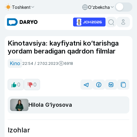
Toshkent
O‘zbekcha
Kinotavsiya: kayfiyatni ko‘tarishga
yordam beradigan qadrdon filmlar
Kino
22:54 / 27.02.2023
6918
0
0
Hilola G‘iyosova
Izohlar