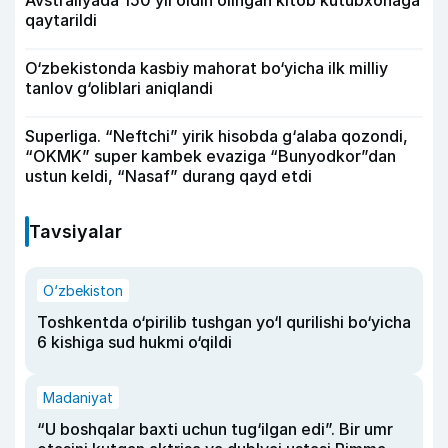
qaytarildi
O‘zbekistonda kasbiy mahorat bo‘yicha ilk milliy
tanlov g‘oliblari aniqlandi
Superliga. “Neftchi” yirik hisobda g‘alaba qozondi,
“OKMK” super kambek evaziga “Bunyodkor”dan
ustun keldi, “Nasaf” durang qayd etdi
Tavsiyalar
O‘zbekiston
Toshkentda o‘pirilib tushgan yo‘l qurilishi bo‘yicha
6 kishiga sud hukmi o‘qildi
Madaniyat
“U boshqalar baxti uchun tug‘ilgan edi”. Bir umr