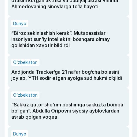
otasini kutgan aktrisa va dublyaj ustasi Rimma
Ahmedovaning sinovlarga to‘la hayoti
Dunyo
“Biroz sekinlashish kerak”. Mutaxassislar
insoniyat sun’iy intellektni boshqara olmay
qolishidan xavotir bildirdi
O‘zbekiston
Andijonda Tracker’ga 21 nafar bog‘cha bolasini
joylab, YTH sodir etgan ayolga sud hukmi o‘qildi
O‘zbekiston
“Sakkiz qator she’rim boshimga sakkizta bomba
bo‘lgan”. Abdulla Oripovni siyosiy ayblovlardan
asrab qolgan voqea
Dunyo