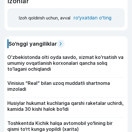
Izohlar
ro‘yxatdan o‘ting
Izoh qoldirish uchun, avval
So‘nggi yangiliklar
Oʻzbekistonda olti oyda savdo, xizmat koʻrsatish va
umumiy ovqatlanish korxonalari qancha soliq
toʻlagani ochiqlandi
Vinisius “Real” bilan uzoq muddatli shartnoma
imzoladi
Husiylar hukumat kuchlariga qarshi raketalar uchirdi,
kamida 30 kishi halok bo‘ldi
Toshkentda Kichik halqa avtomobil yo‘lining bir
qismi to‘rt kunga yopildi (xarita)