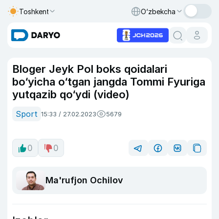
Toshkent
O‘zbekcha
Bloger Jeyk Pol boks qoidalari
bo‘yicha o‘tgan jangda Tommi Fyuriga
yutqazib qo‘ydi (video)
Sport
15:33 / 27.02.2023
5679
0
0
Ma'rufjon Ochilov