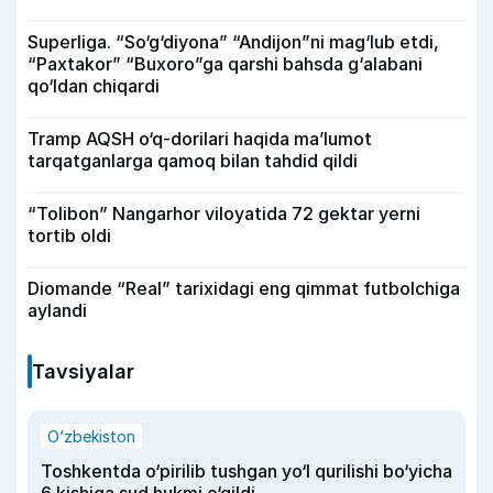
Superliga. “So‘g‘diyona” “Andijon”ni mag‘lub etdi,
“Paxtakor” “Buxoro”ga qarshi bahsda g‘alabani
qo‘ldan chiqardi
Tramp AQSH o‘q-dorilari haqida ma’lumot
tarqatganlarga qamoq bilan tahdid qildi
“Tolibon” Nangarhor viloyatida 72 gektar yerni
tortib oldi
Diomande “Real” tarixidagi eng qimmat futbolchiga
aylandi
Tavsiyalar
O‘zbekiston
Toshkentda o‘pirilib tushgan yo‘l qurilishi bo‘yicha
6 kishiga sud hukmi o‘qildi