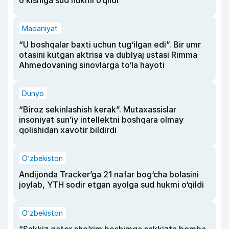
Madaniyat
“U boshqalar baxti uchun tug‘ilgan edi”. Bir umr
otasini kutgan aktrisa va dublyaj ustasi Rimma
Ahmedovaning sinovlarga to‘la hayoti
Dunyo
“Biroz sekinlashish kerak”. Mutaxassislar
insoniyat sun’iy intellektni boshqara olmay
qolishidan xavotir bildirdi
O‘zbekiston
Andijonda Tracker’ga 21 nafar bog‘cha bolasini
joylab, YTH sodir etgan ayolga sud hukmi o‘qildi
O‘zbekiston
“Sakkiz qator she’rim boshimga sakkizta bomba