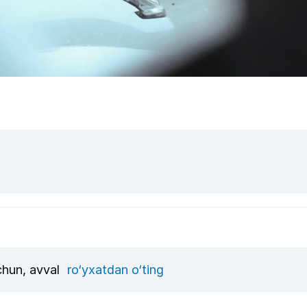
uchun, avval
ro‘yxatdan o‘ting