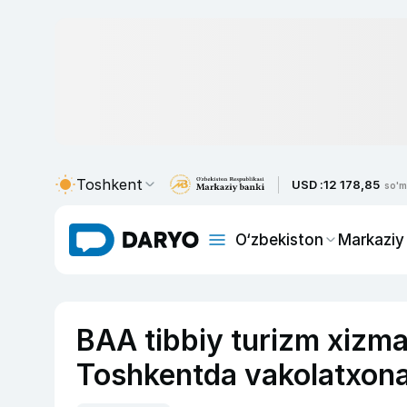
Toshkent
USD :
12 178,85
so'm
O‘zbekiston
Markaziy
BAA tibbiy turizm xizma
Toshkentda vakolatxon