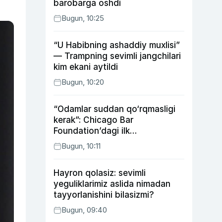
barobarga oshdi
Bugun, 10:25
“U Habibning ashaddiy muxlisi”
— Trampning sevimli jangchilari
kim ekani aytildi
Bugun, 10:20
“Odamlar suddan qo‘rqmasligi
kerak”: Chicago Bar
Foundation’dagi ilk
o‘zbekistonlik Go‘zal
Bugun, 10:11
Abduaxatova
Hayron qolasiz: sevimli
yeguliklarimiz aslida nimadan
tayyorlanishini bilasizmi?
Bugun, 09:40