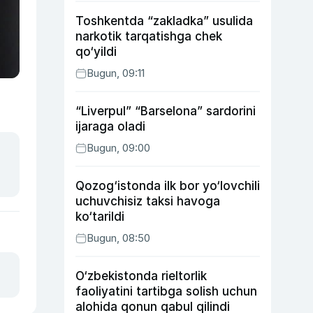
Toshkentda “zakladka” usulida
narkotik tarqatishga chek
qo‘yildi
Bugun, 09:11
“Liverpul” “Barselona” sardorini
ijaraga oladi
Bugun, 09:00
Qozog‘istonda ilk bor yo‘lovchili
uchuvchisiz taksi havoga
ko‘tarildi
Bugun, 08:50
O‘zbekistonda rieltorlik
faoliyatini tartibga solish uchun
alohida qonun qabul qilindi