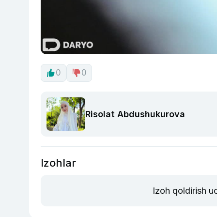
0
0
Risolat Abdushukurova
Izohlar
Izoh qoldirish 