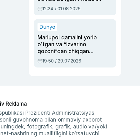
Oripovni siyosiy
12:24 / 01.08.2026
ayblovlardan asrab
qolgan voqea
Dunyo
Mariupol qamalini yorib
oʻtgan va “Izvarino
qozoni”dan chiqqan
qahramon — Ukraina
19:50 / 29.07.2026
armiyasi bosh
qoʻmondoni Drapatiy
haqida
ivi
Reklama
publikasi Prezidenti Administratsiyasi
-sonli guvohnoma bilan ommaviy axborot
shuningdek, fotografik, grafik, audio va/yoki
et-nashrining muallifligini ko‘rsatuvchi