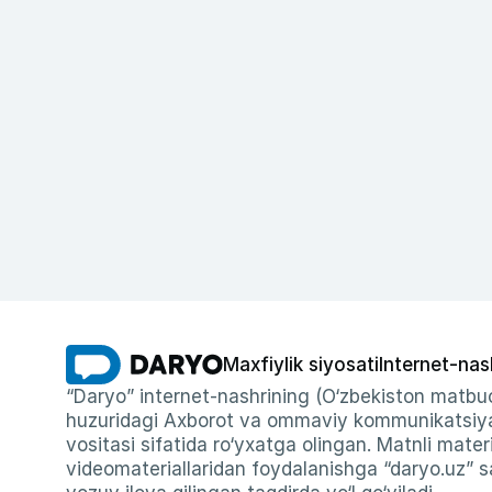
Maxfiylik siyosati
Internet-nas
“Daryo” internet-nashrining (O‘zbekiston matbuo
huzuridagi Axborot va ommaviy kommunikatsiyal
vositasi sifatida ro‘yxatga olingan. Matnli materi
videomateriallaridan foydalanishga “daryo.uz” sa