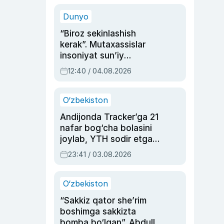
sinovlarga to‘la hayoti
Dunyo
“Biroz sekinlashish
kerak”. Mutaxassislar
insoniyat sun’iy
intellektni boshqara
12:40 / 04.08.2026
olmay qolishidan xavotir
bildirdi
O‘zbekiston
Andijonda Tracker’ga 21
nafar bog‘cha bolasini
joylab, YTH sodir etgan
ayolga sud hukmi o‘qildi
23:41 / 03.08.2026
O‘zbekiston
“Sakkiz qator she’rim
boshimga sakkizta
bomba bo‘lgan”. Abdulla