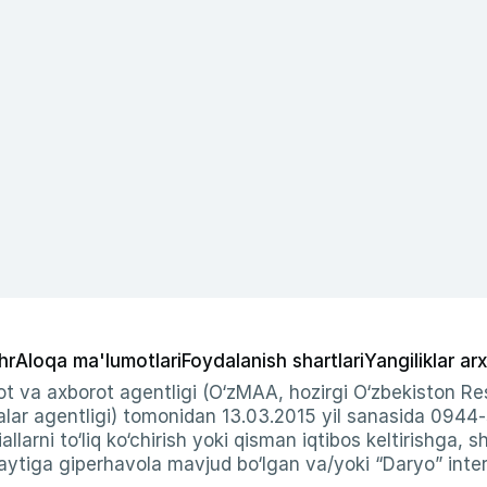
hr
Aloqa ma'lumotlari
Foydalanish shartlari
Yangiliklar arx
t va axborot agentligi (O‘zMAA, hozirgi O‘zbekiston Res
ar agentligi) tomonidan 13.03.2015 yil sanasida 0944
allarni to‘liq ko‘chirish yoki qisman iqtibos keltirishga, 
ytiga giperhavola mavjud bo‘lgan va/yoki “Daryo” intern