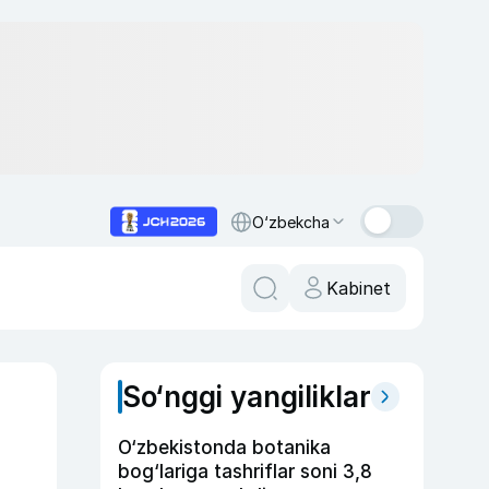
O‘zbekcha
Kabinet
So‘nggi yangiliklar
O‘zbekistonda botanika
bog‘lariga tashriflar soni 3,8