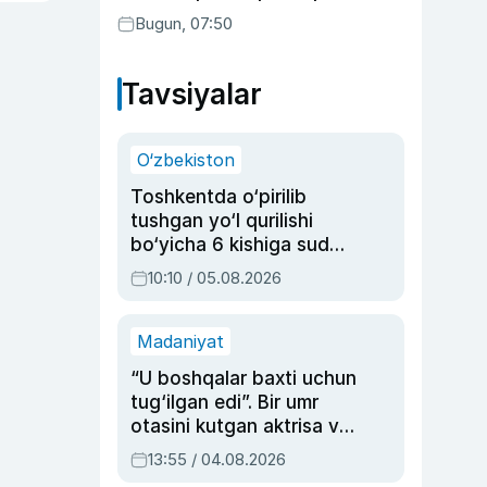
Bugun, 07:50
Tavsiyalar
O‘zbekiston
Toshkentda o‘pirilib
tushgan yo‘l qurilishi
bo‘yicha 6 kishiga sud
hukmi o‘qildi
10:10 / 05.08.2026
Madaniyat
“U boshqalar baxti uchun
tug‘ilgan edi”. Bir umr
otasini kutgan aktrisa va
dublyaj ustasi Rimma
13:55 / 04.08.2026
Ahmedovaning