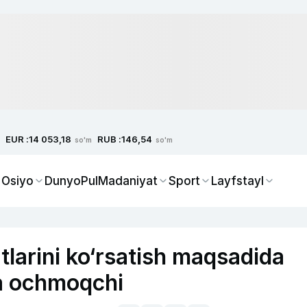
EUR :
RUB :
14 053,18
146,54
so'm
so'm
 Osiyo
Dunyo
Pul
Madaniyat
Sport
Layfstayl
tlarini ko‘rsatish maqsadida
a ochmoqchi