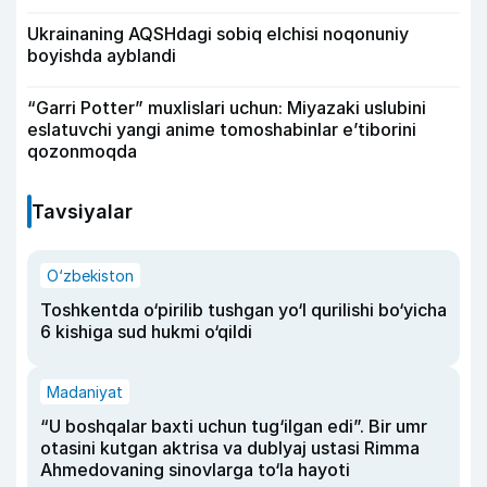
Ukrainaning AQSHdagi sobiq elchisi noqonuniy
boyishda ayblandi
“Garri Potter” muxlislari uchun: Miyazaki uslubini
eslatuvchi yangi anime tomoshabinlar e’tiborini
qozonmoqda
Tavsiyalar
O‘zbekiston
Toshkentda o‘pirilib tushgan yo‘l qurilishi bo‘yicha
6 kishiga sud hukmi o‘qildi
Madaniyat
“U boshqalar baxti uchun tug‘ilgan edi”. Bir umr
otasini kutgan aktrisa va dublyaj ustasi Rimma
Ahmedovaning sinovlarga to‘la hayoti