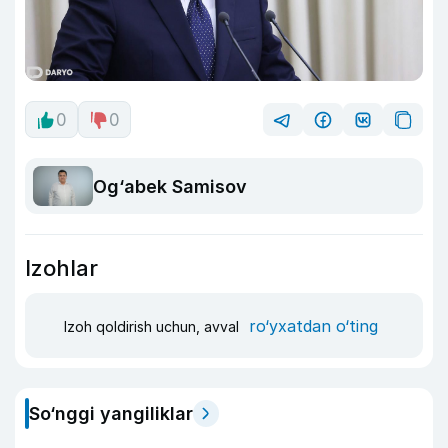
0
0
Og‘abek Samisov
Izohlar
ro‘yxatdan o‘ting
Izoh qoldirish uchun, avval
So‘nggi yangiliklar