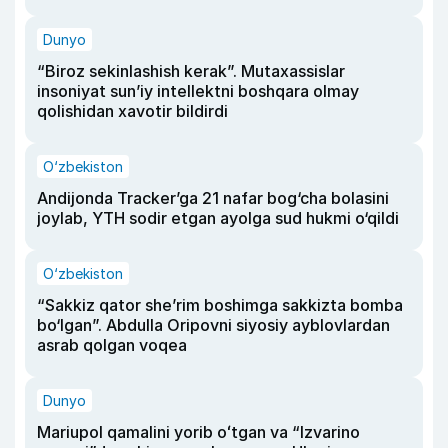
Dunyo
“Biroz sekinlashish kerak”. Mutaxassislar
insoniyat sun’iy intellektni boshqara olmay
qolishidan xavotir bildirdi
O‘zbekiston
Andijonda Tracker’ga 21 nafar bog‘cha bolasini
joylab, YTH sodir etgan ayolga sud hukmi o‘qildi
O‘zbekiston
“Sakkiz qator she’rim boshimga sakkizta bomba
bo‘lgan”. Abdulla Oripovni siyosiy ayblovlardan
asrab qolgan voqea
Dunyo
Mariupol qamalini yorib oʻtgan va “Izvarino