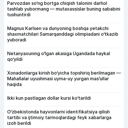
Parvozdan so‘ng bortga chiqish talonini darhol
tashlab yubormang — mutaxassislar buning sababini
tushuntirdi
Magnus Karlsen va dunyoning boshqa yetakchi
shaxmatchilari Samarqanddagi olimpiadani o‘tkazib
yuboradi
Netanyaxuning o‘lgan akasiga Ugandada haykal
qo‘yildi
Xonadonlarga kirish bo‘yicha topshiriq berilmagan —
Mahallalar uyushmasi uyma-uy yurgan mas’ullar
haqida
Ikki kun pastlagan dollar kursi ko‘tarildi
O‘zbekistonda hayvonlarni identifikatsiya qilish
tartibi va ijtimoiy tarmoqlardagi feyk xabarlarga
izoh berildi