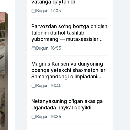
vatanga qaytarildi
Bugun, 17:05
Parvozdan so‘ng bortga chiqish
talonini darhol tashlab
yubormang — mutaxassislar
buning sababini tushuntirdi
Bugun, 16:55
Magnus Karlsen va dunyoning
boshqa yetakchi shaxmatchilari
Samarqanddagi olimpiadani
o‘tkazib yuboradi
Bugun, 16:40
Netanyaxuning o‘lgan akasiga
Ugandada haykal qo‘yildi
Bugun, 16:35