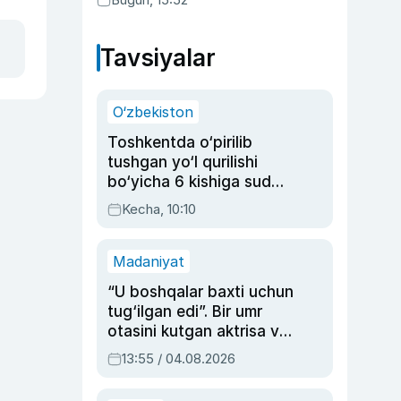
Tavsiyalar
O‘zbekiston
Toshkentda o‘pirilib
tushgan yo‘l qurilishi
bo‘yicha 6 kishiga sud
hukmi o‘qildi
Kecha, 10:10
Madaniyat
“U boshqalar baxti uchun
tug‘ilgan edi”. Bir umr
otasini kutgan aktrisa va
dublyaj ustasi Rimma
13:55 / 04.08.2026
Ahmedovaning
sinovlarga to‘la hayoti