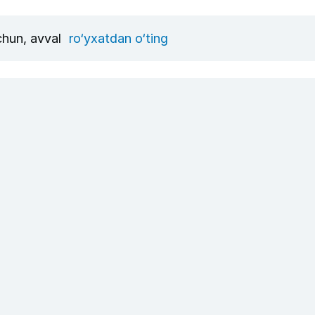
uchun, avval
ro‘yxatdan o‘ting