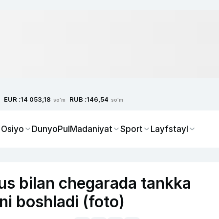
EUR :
RUB :
14 053,18
146,54
so'm
so'm
 Osiyo
Dunyo
Pul
Madaniyat
Sport
Layfstayl
us bilan chegarada tankka
hni boshladi (foto)