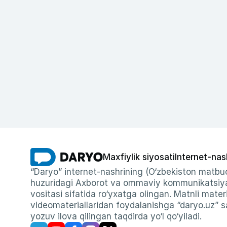
Maxfiylik siyosati
Internet-nas
“Daryo” internet-nashrining (O‘zbekiston matbuo
huzuridagi Axborot va ommaviy kommunikatsiyal
vositasi sifatida ro‘yxatga olingan. Matnli materi
videomateriallaridan foydalanishga “daryo.uz” sa
yozuv ilova qilingan taqdirda yo‘l qo‘yiladi.