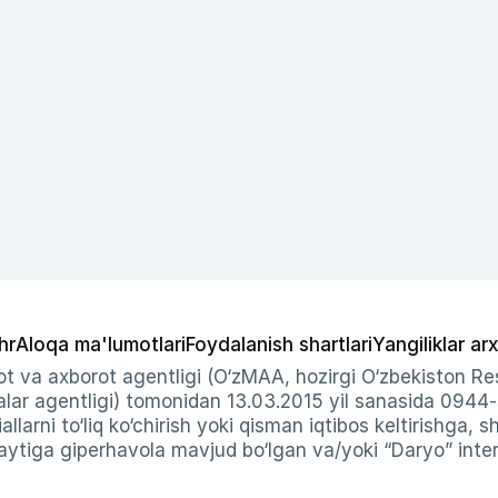
hr
Aloqa ma'lumotlari
Foydalanish shartlari
Yangiliklar arx
t va axborot agentligi (O‘zMAA, hozirgi O‘zbekiston Res
ar agentligi) tomonidan 13.03.2015 yil sanasida 0944
allarni to‘liq ko‘chirish yoki qisman iqtibos keltirishga, 
ytiga giperhavola mavjud bo‘lgan va/yoki “Daryo” intern