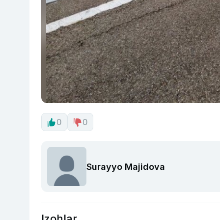
0
0
Surayyo Majidova
Izohlar