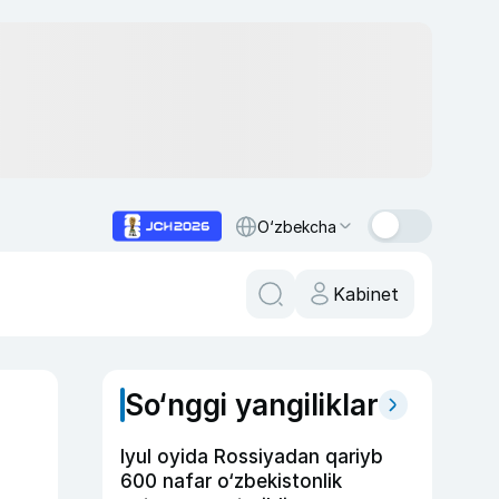
O‘zbekcha
Kabinet
So‘nggi yangiliklar
Iyul oyida Rossiyadan qariyb
600 nafar o‘zbekistonlik