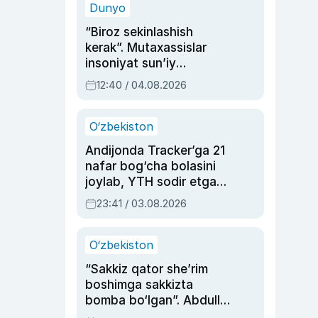
Dunyo
“Biroz sekinlashish
kerak”. Mutaxassislar
insoniyat sun’iy
intellektni boshqara
12:40 / 04.08.2026
olmay qolishidan xavotir
bildirdi
O‘zbekiston
Andijonda Tracker’ga 21
nafar bog‘cha bolasini
joylab, YTH sodir etgan
ayolga sud hukmi o‘qildi
23:41 / 03.08.2026
O‘zbekiston
“Sakkiz qator she’rim
boshimga sakkizta
bomba bo‘lgan”. Abdulla
Oripovni siyosiy