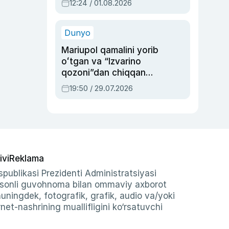
12:24 / 01.08.2026
ayblovlardan asrab
qolgan voqea
Dunyo
Mariupol qamalini yorib
oʻtgan va “Izvarino
qozoni”dan chiqqan
qahramon — Ukraina
19:50 / 29.07.2026
armiyasi bosh
qoʻmondoni Drapatiy
haqida
ivi
Reklama
publikasi Prezidenti Administratsiyasi
-sonli guvohnoma bilan ommaviy axborot
shuningdek, fotografik, grafik, audio va/yoki
et-nashrining muallifligini ko‘rsatuvchi