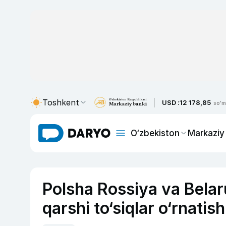
Toshkent
USD :
12 178,85
so'm
O‘zbekiston
Markaziy
Polsha Rossiya va Belar
qarshi to‘siqlar o‘rnatis