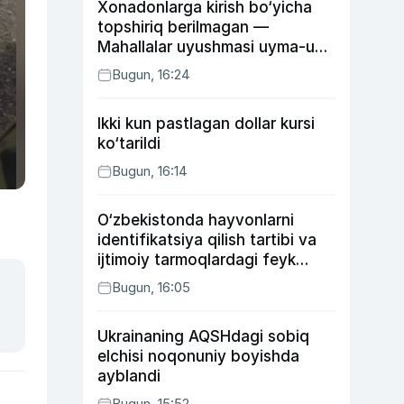
Xonadonlarga kirish bo‘yicha
topshiriq berilmagan —
Mahallalar uyushmasi uyma-uy
yurgan mas’ullar haqida
Bugun, 16:24
Ikki kun pastlagan dollar kursi
ko‘tarildi
Bugun, 16:14
O‘zbekistonda hayvonlarni
identifikatsiya qilish tartibi va
ijtimoiy tarmoqlardagi feyk
xabarlarga izoh berildi
Bugun, 16:05
Ukrainaning AQSHdagi sobiq
elchisi noqonuniy boyishda
ayblandi
Bugun, 15:52