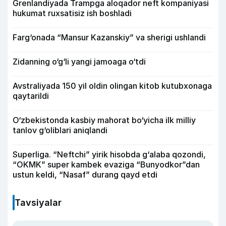
Grenlandiyada Trampga aloqador neft kompaniyasi
hukumat ruxsatisiz ish boshladi
Farg‘onada “Mansur Kazanskiy” va sherigi ushlandi
Zidanning o‘g‘li yangi jamoaga o‘tdi
Avstraliyada 150 yil oldin olingan kitob kutubxonaga
qaytarildi
O‘zbekistonda kasbiy mahorat bo‘yicha ilk milliy
tanlov g‘oliblari aniqlandi
Superliga. “Neftchi” yirik hisobda g‘alaba qozondi,
“OKMK” super kambek evaziga “Bunyodkor”dan
ustun keldi, “Nasaf” durang qayd etdi
Tavsiyalar