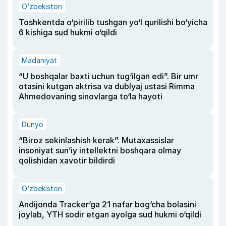
O‘zbekiston
Toshkentda o‘pirilib tushgan yo‘l qurilishi bo‘yicha
6 kishiga sud hukmi o‘qildi
Madaniyat
“U boshqalar baxti uchun tug‘ilgan edi”. Bir umr
otasini kutgan aktrisa va dublyaj ustasi Rimma
Ahmedovaning sinovlarga to‘la hayoti
Dunyo
“Biroz sekinlashish kerak”. Mutaxassislar
insoniyat sun’iy intellektni boshqara olmay
qolishidan xavotir bildirdi
O‘zbekiston
Andijonda Tracker’ga 21 nafar bog‘cha bolasini
joylab, YTH sodir etgan ayolga sud hukmi o‘qildi