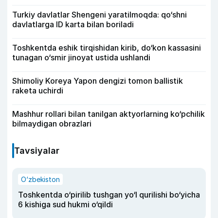
Turkiy davlatlar Shengeni yaratilmoqda: qo‘shni
davlatlarga ID karta bilan boriladi
Toshkentda eshik tirqishidan kirib, do‘kon kassasini
tunagan o‘smir jinoyat ustida ushlandi
Shimoliy Koreya Yapon dengizi tomon ballistik
raketa uchirdi
Mashhur rollari bilan tanilgan aktyorlarning ko‘pchilik
bilmaydigan obrazlari
Tavsiyalar
O‘zbekiston
Toshkentda o‘pirilib tushgan yo‘l qurilishi bo‘yicha
6 kishiga sud hukmi o‘qildi