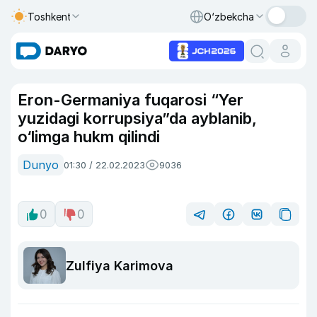
Toshkent
O‘zbekcha
Eron-Germaniya fuqarosi “Yer
yuzidagi korrupsiya”da ayblanib,
o‘limga hukm qilindi
Dunyo
01:30 / 22.02.2023
9036
0
0
Zulfiya Karimova