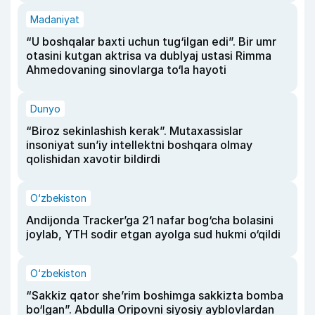
Madaniyat
“U boshqalar baxti uchun tug‘ilgan edi”. Bir umr
otasini kutgan aktrisa va dublyaj ustasi Rimma
Ahmedovaning sinovlarga to‘la hayoti
Dunyo
“Biroz sekinlashish kerak”. Mutaxassislar
insoniyat sun’iy intellektni boshqara olmay
qolishidan xavotir bildirdi
O‘zbekiston
Andijonda Tracker’ga 21 nafar bog‘cha bolasini
joylab, YTH sodir etgan ayolga sud hukmi o‘qildi
O‘zbekiston
“Sakkiz qator she’rim boshimga sakkizta bomba
bo‘lgan”. Abdulla Oripovni siyosiy ayblovlardan